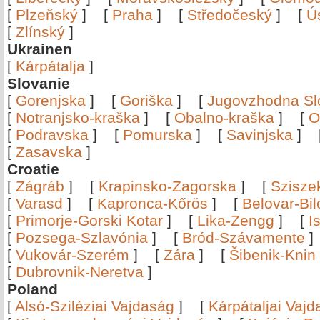
[
Plzeňský
]
[
Praha
]
[
Středočeský
]
[
Ú
[
Zlínský
]
Ukrainen
[
Kárpátalja
]
Slovanie
[
Gorenjska
]
[
Goriška
]
[
Jugovzhodna Sl
[
Notranjsko-kraška
]
[
Obalno-kraška
]
[
O
[
Podravska
]
[
Pomurska
]
[
Savinjska
]
[
Zasavska
]
Croatie
[
Zágráb
]
[
Krapinsko-Zagorska
]
[
Szisze
[
Varasd
]
[
Kapronca-Kőrös
]
[
Belovar-Bi
[
Primorje-Gorski Kotar
]
[
Lika-Zengg
]
[
I
[
Pozsega-Szlavónia
]
[
Bród-Szávamente
[
Vukovár-Szerém
]
[
Zára
]
[
Šibenik-Knin
[
Dubrovnik-Neretva
]
Poland
[
Alsó-Sziléziai Vajdaság
]
[
Kárpátaljai Vaj