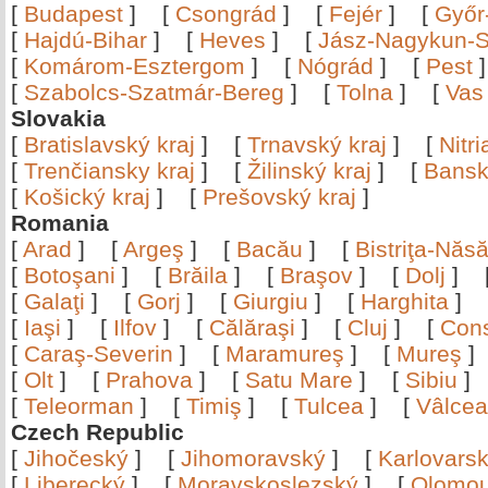
[
Budapest
]
[
Csongrád
]
[
Fejér
]
[
Győr
[
Hajdú-Bihar
]
[
Heves
]
[
Jász-Nagykun-S
[
Komárom-Esztergom
]
[
Nógrád
]
[
Pest
[
Szabolcs-Szatmár-Bereg
]
[
Tolna
]
[
Vas
Slovakia
[
Bratislavský kraj
]
[
Trnavský kraj
]
[
Nitr
[
Trenčiansky kraj
]
[
Žilinský kraj
]
[
Bansk
[
Košický kraj
]
[
Prešovský kraj
]
Romania
[
Arad
]
[
Argeş
]
[
Bacău
]
[
Bistriţa-Nă
[
Botoşani
]
[
Brăila
]
[
Braşov
]
[
Dolj
]
[
Galaţi
]
[
Gorj
]
[
Giurgiu
]
[
Harghita
]
[
Iaşi
]
[
Ilfov
]
[
Călăraşi
]
[
Cluj
]
[
Con
[
Caraş-Severin
]
[
Maramureş
]
[
Mureş
[
Olt
]
[
Prahova
]
[
Satu Mare
]
[
Sibiu
[
Teleorman
]
[
Timiş
]
[
Tulcea
]
[
Vâlce
Czech Republic
[
Jihočeský
]
[
Jihomoravský
]
[
Karlovars
[
Liberecký
]
[
Moravskoslezský
]
[
Olomo