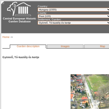
Country:
County:
Central European Historic
Settlement, Garden:
Garden Database
Home
->
Garden description
Images
Map
Gyömrő, Tó-kastély és kertje