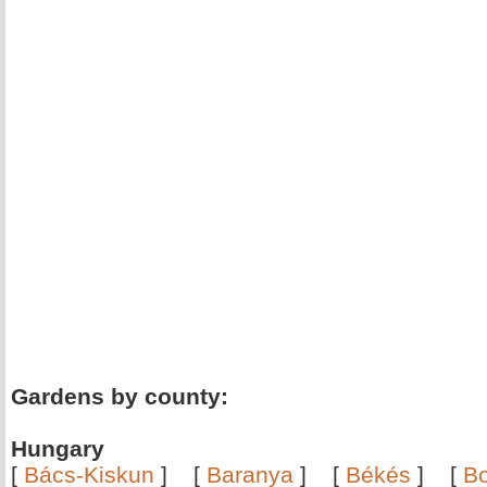
Gardens by county:
Hungary
[
Bács-Kiskun
]
[
Baranya
]
[
Békés
]
[
B