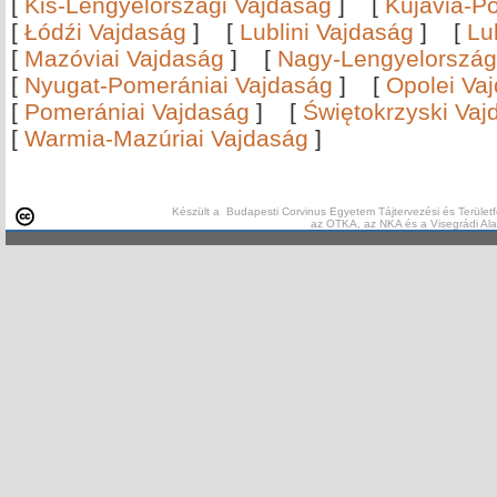
[
Kis-Lengyelországi Vajdaság
]
[
Kujávia-P
[
Łódźi Vajdaság
]
[
Lublini Vajdaság
]
[
Lu
[
Mazóviai Vajdaság
]
[
Nagy-Lengyelország
[
Nyugat-Pomerániai Vajdaság
]
[
Opolei Va
[
Pomerániai Vajdaság
]
[
Świętokrzyski Vaj
[
Warmia-Mazúriai Vajdaság
]
Készült a Budapesti Corvinus Egyetem Tájtervezési és Területf
az OTKA, az NKA és a Visegrádi Al