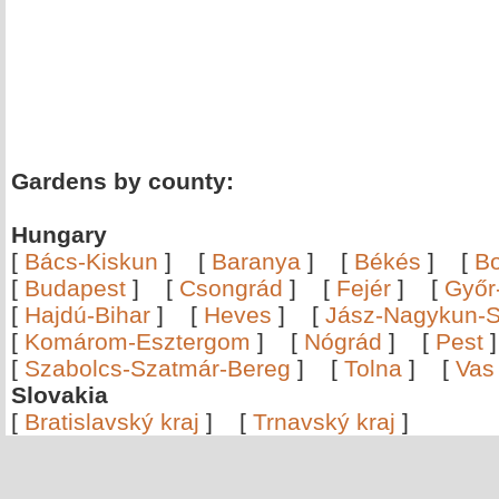
Gardens by county:
Hungary
[
Bács-Kiskun
]
[
Baranya
]
[
Békés
]
[
B
[
Budapest
]
[
Csongrád
]
[
Fejér
]
[
Győr
[
Hajdú-Bihar
]
[
Heves
]
[
Jász-Nagykun-S
[
Komárom-Esztergom
]
[
Nógrád
]
[
Pest
[
Szabolcs-Szatmár-Bereg
]
[
Tolna
]
[
Vas
Slovakia
[
Bratislavský kraj
]
[
Trnavský kraj
]