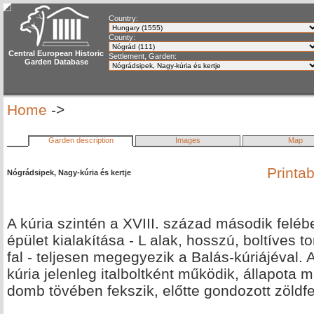
Country:
County:
Central European Historic
Settlement, Garden:
Garden Database
Home
->
Garden description
Images
Map
Printa
Nógrádsipek, Nagy-kúria és kertje
A kúria szintén a XVIII. század második feléb
épület kialakítása - L alak, hosszú, boltíves t
fal - teljesen megegyezik a Balás-kúriájéval.
kúria jelenleg italboltként működik, állapota 
domb tövében fekszik, előtte gondozott zöldfel