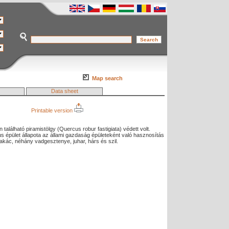
Map search
Data sheet
Printable version
 található piramistölgy (Quercus robur fastigiata) védett volt.
kus épület állapota az állami gazdaság épületeként való hasznosítás
 akác, néhány vadgesztenye, juhar, hárs és szil.