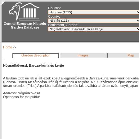
Country:
County:
Central European Historic
Settlement, Garden:
Garden Database
Home
->
Garden description
Images
Map
Nógrádkövesd, Barcza-kúria és kertje
A faluban több úri lak is áll, ezek közül a legjelentősebb a Barcza-kúria, amelynek parkjában
(Fancsik, 1989) Kiszáradása után új fát ültettek a helyére. A XIX. században épült eklekti
során leromlott.(Frics) A parkban található jelentős fák továbbá a három ezüstfenyő, japán
Address: Nógrádkövesd
Openness for the public: