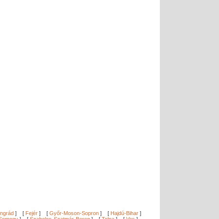
ngrád
]
[
Fejér
]
[
Győr-Moson-Sopron
]
[
Hajdú-Bihar
]