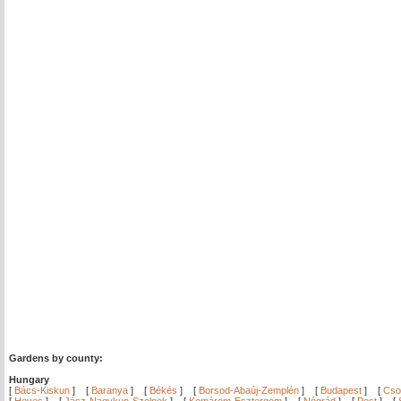
Gardens by county:
Hungary
[
Bács-Kiskun
]
[
Baranya
]
[
Békés
]
[
Borsod-Abaúj-Zemplén
]
[
Budapest
]
[
Cso