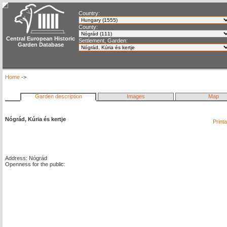
Country:
County:
Central European Historic
Settlement, Garden:
Garden Database
Home
->
Garden description
Images
Map
Nógrád, Kúria és kertje
Print
Address: Nógrád
Openness for the public: