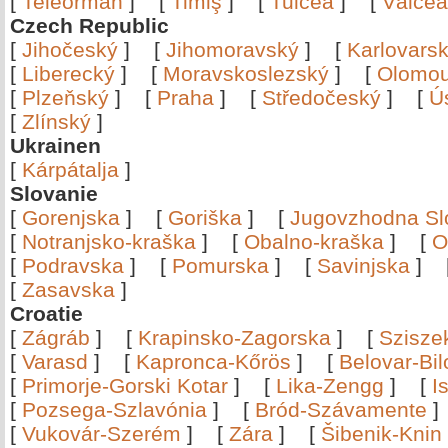
[
Teleorman
]
[
Timiş
]
[
Tulcea
]
[
Vâlce
Czech Republic
[
Jihočeský
]
[
Jihomoravský
]
[
Karlovars
[
Liberecký
]
[
Moravskoslezský
]
[
Olomo
[
Plzeňský
]
[
Praha
]
[
Středočeský
]
[
Ú
[
Zlínský
]
Ukrainen
[
Kárpátalja
]
Slovanie
[
Gorenjska
]
[
Goriška
]
[
Jugovzhodna Sl
[
Notranjsko-kraška
]
[
Obalno-kraška
]
[
O
[
Podravska
]
[
Pomurska
]
[
Savinjska
]
[
Zasavska
]
Croatie
[
Zágráb
]
[
Krapinsko-Zagorska
]
[
Szisze
[
Varasd
]
[
Kapronca-Kőrös
]
[
Belovar-Bi
[
Primorje-Gorski Kotar
]
[
Lika-Zengg
]
[
I
[
Pozsega-Szlavónia
]
[
Bród-Szávamente
[
Vukovár-Szerém
]
[
Zára
]
[
Šibenik-Knin