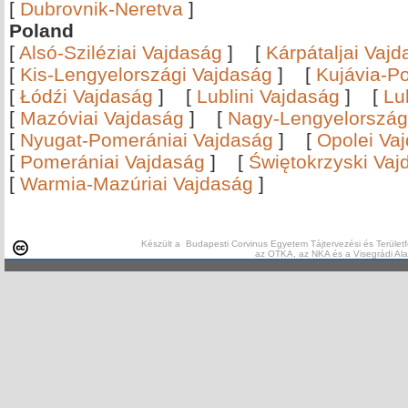
[
Dubrovnik-Neretva
]
Poland
[
Alsó-Sziléziai Vajdaság
]
[
Kárpátaljai Vaj
[
Kis-Lengyelországi Vajdaság
]
[
Kujávia-P
[
Łódźi Vajdaság
]
[
Lublini Vajdaság
]
[
Lu
[
Mazóviai Vajdaság
]
[
Nagy-Lengyelország
[
Nyugat-Pomerániai Vajdaság
]
[
Opolei Va
[
Pomerániai Vajdaság
]
[
Świętokrzyski Vaj
[
Warmia-Mazúriai Vajdaság
]
Készült a Budapesti Corvinus Egyetem Tájtervezési és Területf
az OTKA, az NKA és a Visegrádi Al