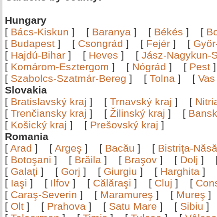
Hungary
[
Bács-Kiskun
]
[
Baranya
]
[
Békés
]
[
B
[
Budapest
]
[
Csongrád
]
[
Fejér
]
[
Győr
[
Hajdú-Bihar
]
[
Heves
]
[
Jász-Nagykun-S
[
Komárom-Esztergom
]
[
Nógrád
]
[
Pest
[
Szabolcs-Szatmár-Bereg
]
[
Tolna
]
[
Vas
Slovakia
[
Bratislavský kraj
]
[
Trnavský kraj
]
[
Nitr
[
Trenčiansky kraj
]
[
Žilinský kraj
]
[
Bansk
[
Košický kraj
]
[
Prešovský kraj
]
Romania
[
Arad
]
[
Argeş
]
[
Bacău
]
[
Bistriţa-Nă
[
Botoşani
]
[
Brăila
]
[
Braşov
]
[
Dolj
]
[
Galaţi
]
[
Gorj
]
[
Giurgiu
]
[
Harghita
]
[
Iaşi
]
[
Ilfov
]
[
Călăraşi
]
[
Cluj
]
[
Con
[
Caraş-Severin
]
[
Maramureş
]
[
Mureş
[
Olt
]
[
Prahova
]
[
Satu Mare
]
[
Sibiu