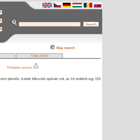
Map search
Data sheet
Printable version
ke nem jelentős. A telek Mikszáth apósáé volt, az író emlékét egy 150