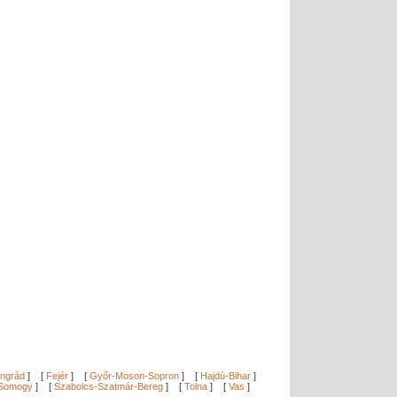
ngrád
]
[
Fejér
]
[
Győr-Moson-Sopron
]
[
Hajdú-Bihar
]
Somogy
]
[
Szabolcs-Szatmár-Bereg
]
[
Tolna
]
[
Vas
]