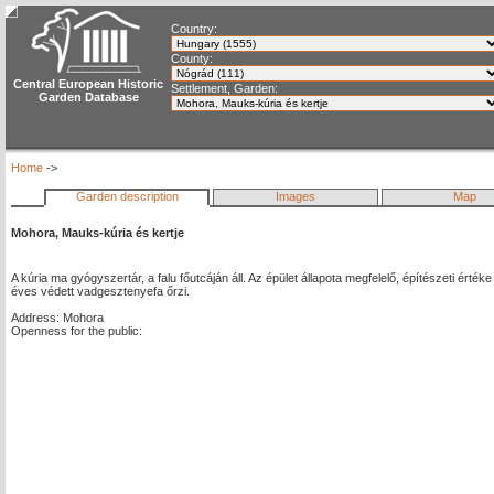
Country:
County:
Central European Historic
Settlement, Garden:
Garden Database
Home
->
Garden description
Images
Map
Mohora, Mauks-kúria és kertje
A kúria ma gyógyszertár, a falu főutcáján áll. Az épület állapota megfelelő, építészeti érté
éves védett vadgesztenyefa őrzi.
Address: Mohora
Openness for the public: