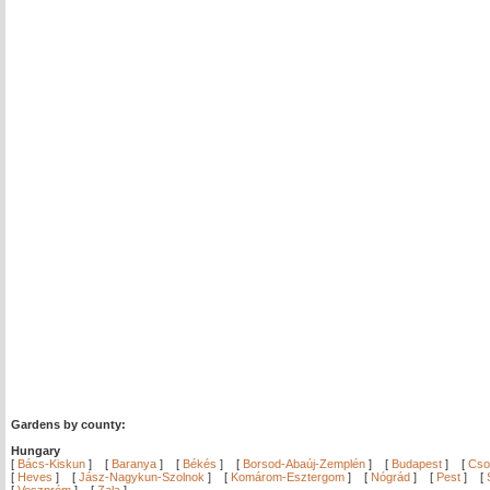
Gardens by county:
Hungary
[
Bács-Kiskun
]
[
Baranya
]
[
Békés
]
[
Borsod-Abaúj-Zemplén
]
[
Budapest
]
[
Cso
[
Heves
]
[
Jász-Nagykun-Szolnok
]
[
Komárom-Esztergom
]
[
Nógrád
]
[
Pest
]
[