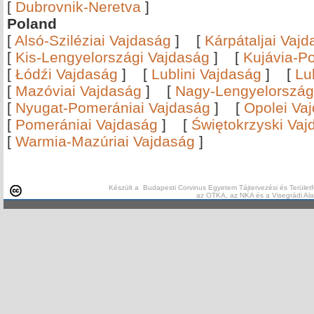
[
Dubrovnik-Neretva
]
Poland
[
Alsó-Sziléziai Vajdaság
]
[
Kárpátaljai Vaj
[
Kis-Lengyelországi Vajdaság
]
[
Kujávia-P
[
Łódźi Vajdaság
]
[
Lublini Vajdaság
]
[
Lu
[
Mazóviai Vajdaság
]
[
Nagy-Lengyelország
[
Nyugat-Pomerániai Vajdaság
]
[
Opolei Va
[
Pomerániai Vajdaság
]
[
Świętokrzyski Vaj
[
Warmia-Mazúriai Vajdaság
]
Készült a Budapesti Corvinus Egyetem Tájtervezési és Területf
az OTKA, az NKA és a Visegrádi Al