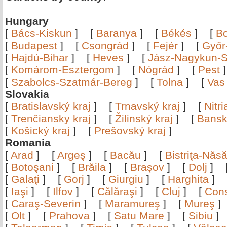
Hungary
[
Bács-Kiskun
]
[
Baranya
]
[
Békés
]
[
B
[
Budapest
]
[
Csongrád
]
[
Fejér
]
[
Győr
[
Hajdú-Bihar
]
[
Heves
]
[
Jász-Nagykun-S
[
Komárom-Esztergom
]
[
Nógrád
]
[
Pest
[
Szabolcs-Szatmár-Bereg
]
[
Tolna
]
[
Vas
Slovakia
[
Bratislavský kraj
]
[
Trnavský kraj
]
[
Nitr
[
Trenčiansky kraj
]
[
Žilinský kraj
]
[
Bansk
[
Košický kraj
]
[
Prešovský kraj
]
Romania
[
Arad
]
[
Argeş
]
[
Bacău
]
[
Bistriţa-Nă
[
Botoşani
]
[
Brăila
]
[
Braşov
]
[
Dolj
]
[
Galaţi
]
[
Gorj
]
[
Giurgiu
]
[
Harghita
]
[
Iaşi
]
[
Ilfov
]
[
Călăraşi
]
[
Cluj
]
[
Con
[
Caraş-Severin
]
[
Maramureş
]
[
Mureş
[
Olt
]
[
Prahova
]
[
Satu Mare
]
[
Sibiu