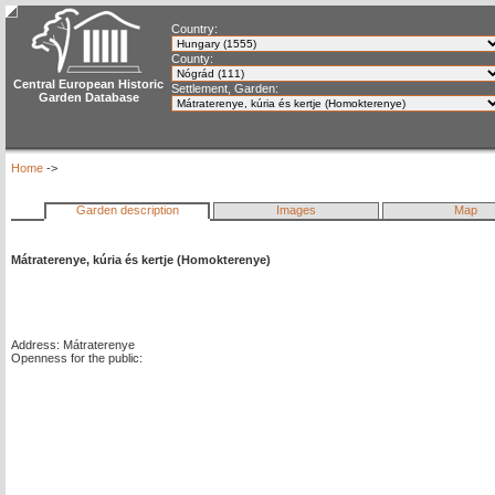
Country:
County:
Central European Historic
Settlement, Garden:
Garden Database
Home
->
Garden description
Images
Map
Mátraterenye, kúria és kertje (Homokterenye)
Address: Mátraterenye
Openness for the public: