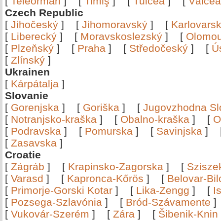
[
Teleorman
]
[
Timiş
]
[
Tulcea
]
[
Vâlce
Czech Republic
[
Jihočeský
]
[
Jihomoravský
]
[
Karlovars
[
Liberecký
]
[
Moravskoslezský
]
[
Olomo
[
Plzeňský
]
[
Praha
]
[
Středočeský
]
[
Ú
[
Zlínský
]
Ukrainen
[
Kárpátalja
]
Slovanie
[
Gorenjska
]
[
Goriška
]
[
Jugovzhodna Sl
[
Notranjsko-kraška
]
[
Obalno-kraška
]
[
O
[
Podravska
]
[
Pomurska
]
[
Savinjska
]
[
Zasavska
]
Croatie
[
Zágráb
]
[
Krapinsko-Zagorska
]
[
Szisze
[
Varasd
]
[
Kapronca-Kőrös
]
[
Belovar-Bi
[
Primorje-Gorski Kotar
]
[
Lika-Zengg
]
[
I
[
Pozsega-Szlavónia
]
[
Bród-Szávamente
[
Vukovár-Szerém
]
[
Zára
]
[
Šibenik-Knin