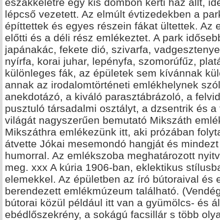
északkeletre egy kis dombon kerti ház állt, id
lépcső vezetett. Az elmúlt évtizedekben a park
építtettek és egyes részein fákat ültettek. Az 
előtti és a déli rész emlékeztet. A park időseb
japánakác, fekete dió, szivarfa, vadgesztenye
nyírfa, korai juhar, lepényfa, szomorúfűz, pl
különleges fák, az épületek sem kívánnak kü
annak az irodalomtörténeti emlékhelynek szól
anekdotázó, a kiváló parasztábrázoló, a felvid
pusztuló társadalmi osztályt, a dzsentrik és 
világát nagyszerűen bemutató Mikszáth emlé
Mikszáthra emlékezünk itt, aki prózában foly
átvette Jókai mesemondó hangját és mindezt 
humorral. Az emlékszoba meghatározott nyitvat
meg. xxx A kúria 1906-ban, eklektikus stílusb
elemekkel. Az épületben az író bútoraival és 
berendezett emlékmúzeum található. (Vendégvá
bútorai közül például itt van a gyümölcs- és ál
ebédlőszekrény, a sokágú facsillár s több ol