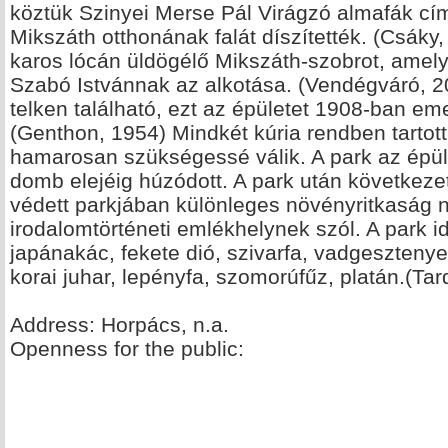
köztük Szinyei Merse Pál Virágzó almafák c
Mikszáth otthonának falát díszítették. (Csáky
karos lócán üldögélő Mikszáth-szobrot, amely
Szabó Istvánnak az alkotása. (Vendégváró, 2
telken található, ezt az épületet 1908-ban eme
(Genthon, 1954) Mindkét kúria rendben tartott,
hamarosan szükségessé válik. A park az épül
domb elejéig húzódott. A park után következet
védett parkjában különleges növényritkaság n
irodalomtörténeti emlékhelynek szól. A park id
japánakác, fekete dió, szivarfa, vadgesztenye,
korai juhar, lepényfa, szomorúfűz, platán.(Tar
Address: Horpács, n.a.
Openness for the public: