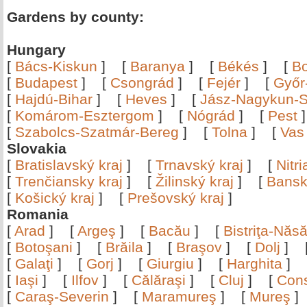
Gardens by county:
Hungary
[
Bács-Kiskun
]
[
Baranya
]
[
Békés
]
[
B
[
Budapest
]
[
Csongrád
]
[
Fejér
]
[
Győr
[
Hajdú-Bihar
]
[
Heves
]
[
Jász-Nagykun-S
[
Komárom-Esztergom
]
[
Nógrád
]
[
Pest
[
Szabolcs-Szatmár-Bereg
]
[
Tolna
]
[
Vas
Slovakia
[
Bratislavský kraj
]
[
Trnavský kraj
]
[
Nitr
[
Trenčiansky kraj
]
[
Žilinský kraj
]
[
Bansk
[
Košický kraj
]
[
Prešovský kraj
]
Romania
[
Arad
]
[
Argeş
]
[
Bacău
]
[
Bistriţa-Nă
[
Botoşani
]
[
Brăila
]
[
Braşov
]
[
Dolj
]
[
Galaţi
]
[
Gorj
]
[
Giurgiu
]
[
Harghita
]
[
Iaşi
]
[
Ilfov
]
[
Călăraşi
]
[
Cluj
]
[
Con
[
Caraş-Severin
]
[
Maramureş
]
[
Mureş