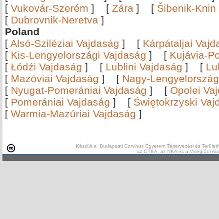
[
Vukovár-Szerém
]
[
Zára
]
[
Šibenik-Knin
[
Dubrovnik-Neretva
]
Poland
[
Alsó-Sziléziai Vajdaság
]
[
Kárpátaljai Vaj
[
Kis-Lengyelországi Vajdaság
]
[
Kujávia-P
[
Łódźi Vajdaság
]
[
Lublini Vajdaság
]
[
Lu
[
Mazóviai Vajdaság
]
[
Nagy-Lengyelország
[
Nyugat-Pomerániai Vajdaság
]
[
Opolei Va
[
Pomerániai Vajdaság
]
[
Świętokrzyski Vaj
[
Warmia-Mazúriai Vajdaság
]
Készült a Budapesti Corvinus Egyetem Tájtervezési és Területf
az OTKA, az NKA és a Visegrádi Al