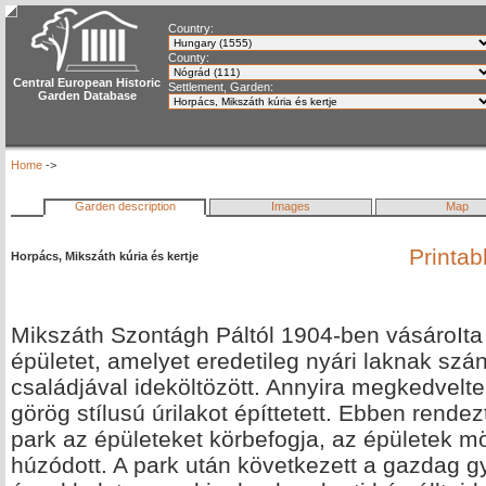
Country:
County:
Central European Historic
Settlement, Garden:
Garden Database
Home
->
Garden description
Images
Map
Printab
Horpács, Mikszáth kúria és kertje
Mikszáth Szontágh Páltól 1904-ben vásároIta
épületet, amelyet eredetileg nyári laknak szán
családjával ideköltözött. Annyira megkedvelt
görög stílusú úrilakot építtetett. Ebben rende
park az épületeket körbefogja, az épületek m
húzódott. A park után következett a gazdag gy