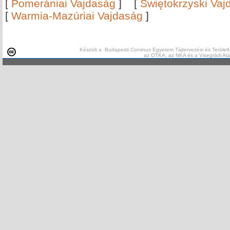
[
Pomerániai Vajdaság
]
[
Świętokrzyski Vaj
[
Warmia-Mazúriai Vajdaság
]
Készült a Budapesti Corvinus Egyetem Tájtervezési és Területf
az OTKA, az NKA és a Visegrádi Al