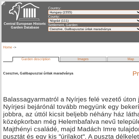
Country:
County:
Central European Historic
Settlement, Garden:
Garden Database
Home
->
Garden description
Images
Map
Pr
Csesztve, Galibapusztai úrilak maradványa
Balassagyarmatról a Nyírjes felé vezető úton 
Nyírjesi bejárónál tovább megyünk egy bekerí
jobbra, az úttól kicsit beljebb néhány ház lát
középkorban még Helembafalva nevű település
Majthényi családé, majd Madách Imre tulajdonáb
pusztát és egy kis "úrilakot". A puszta délkelet