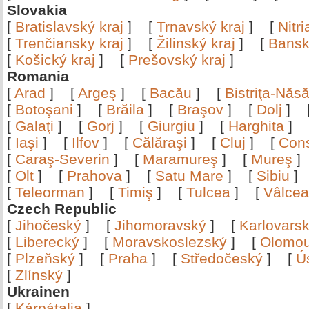
Slovakia
[
Bratislavský kraj
]
[
Trnavský kraj
]
[
Nitr
[
Trenčiansky kraj
]
[
Žilinský kraj
]
[
Bansk
[
Košický kraj
]
[
Prešovský kraj
]
Romania
[
Arad
]
[
Argeş
]
[
Bacău
]
[
Bistriţa-Nă
[
Botoşani
]
[
Brăila
]
[
Braşov
]
[
Dolj
]
[
Galaţi
]
[
Gorj
]
[
Giurgiu
]
[
Harghita
]
[
Iaşi
]
[
Ilfov
]
[
Călăraşi
]
[
Cluj
]
[
Con
[
Caraş-Severin
]
[
Maramureş
]
[
Mureş
[
Olt
]
[
Prahova
]
[
Satu Mare
]
[
Sibiu
[
Teleorman
]
[
Timiş
]
[
Tulcea
]
[
Vâlce
Czech Republic
[
Jihočeský
]
[
Jihomoravský
]
[
Karlovars
[
Liberecký
]
[
Moravskoslezský
]
[
Olomo
[
Plzeňský
]
[
Praha
]
[
Středočeský
]
[
Ú
[
Zlínský
]
Ukrainen
[
Kárpátalja
]