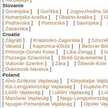
Slovanie
[
Gorenjska
]
[
Goriška
]
[
Jugovzhodna Sl
[
Notranjsko-kraška
]
[
Obalno-kraška
]
[
O
[
Podravska
]
[
Pomurska
]
[
Savinjska
]
[
Zasavska
]
Croatie
[
Zágráb
]
[
Krapinsko-Zagorska
]
[
Szisze
[
Varasd
]
[
Kapronca-Kőrös
]
[
Belovar-Bi
[
Primorje-Gorski Kotar
]
[
Lika-Zengg
]
[
I
[
Pozsega-Szlavónia
]
[
Bród-Szávamente
[
Vukovár-Szerém
]
[
Zára
]
[
Šibenik-Knin
[
Dubrovnik-Neretva
]
Poland
[
Alsó-Sziléziai Vajdaság
]
[
Kárpátaljai Vaj
[
Kis-Lengyelországi Vajdaság
]
[
Kujávia-P
[
Łódźi Vajdaság
]
[
Lublini Vajdaság
]
[
Lu
[
Mazóviai Vajdaság
]
[
Nagy-Lengyelország
[
Nyugat-Pomerániai Vajdaság
]
[
Opolei Va