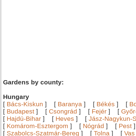
Gardens by county:
Hungary
[
Bács-Kiskun
]
[
Baranya
]
[
Békés
]
[
B
[
Budapest
]
[
Csongrád
]
[
Fejér
]
[
Győr
[
Hajdú-Bihar
]
[
Heves
]
[
Jász-Nagykun-S
[
Komárom-Esztergom
]
[
Nógrád
]
[
Pest
[
Szabolcs-Szatmár-Bereg
]
[
Tolna
]
[
Vas