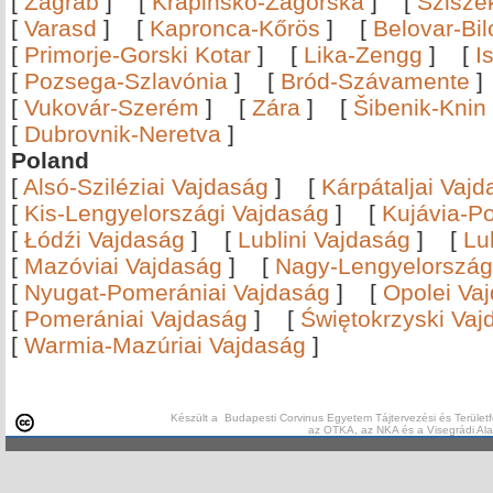
[
Zágráb
]
[
Krapinsko-Zagorska
]
[
Szisze
[
Varasd
]
[
Kapronca-Kőrös
]
[
Belovar-Bi
[
Primorje-Gorski Kotar
]
[
Lika-Zengg
]
[
I
[
Pozsega-Szlavónia
]
[
Bród-Szávamente
[
Vukovár-Szerém
]
[
Zára
]
[
Šibenik-Knin
[
Dubrovnik-Neretva
]
Poland
[
Alsó-Sziléziai Vajdaság
]
[
Kárpátaljai Vaj
[
Kis-Lengyelországi Vajdaság
]
[
Kujávia-P
[
Łódźi Vajdaság
]
[
Lublini Vajdaság
]
[
Lu
[
Mazóviai Vajdaság
]
[
Nagy-Lengyelország
[
Nyugat-Pomerániai Vajdaság
]
[
Opolei Va
[
Pomerániai Vajdaság
]
[
Świętokrzyski Vaj
[
Warmia-Mazúriai Vajdaság
]
Készült a Budapesti Corvinus Egyetem Tájtervezési és Területf
az OTKA, az NKA és a Visegrádi Al