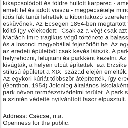
kikapcsolódott és földre hullott karperec - ame
emelt fel és adott vissza - megpecsételje mind
idős fák tanúi lehettek a kibontakozó szerel
esküvőnek. Az Ecsegen 1854-ben megtartott 
költő így vélekedett: "Csak az a vég! csak azt
Madách Imre tragikus végű története a bala
és a losonci megyebállal fejeződött be. Az egy
az eredeti épületből csak kevés látszik. A par
helyrehozni, felújítani és parkként kezelni. A
kivágták, a helyén utcát építettek, ezt Erzsik
stílusú épületet a XIX. század elején emelték.
Az egykori kúriát többször átépítették, így ered
(Genthon, 1954) Jelenleg általános iskolaként
park néven természetvédelmi terület. A park se
a szintén védetté nyilvánított fasor elpusztult
Address: Csécse, n.a.
Openness for the public: