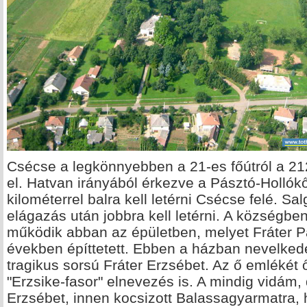
Csécse a legkönnyebben a 21-es főútról a 2
el. Hatvan irányából érkezve a Pásztó-Hollókő
kilométerrel balra kell letérni Csécse felé. Sal
elágazás után jobbra kell letérni. A községben
működik abban az épületben, melyet Fráter Pá
években építtetett. Ebben a házban nevelked
tragikus sorsú Fráter Erzsébet. Az ő emlékét ő
"Erzsike-fasor" elnevezés is. A mindig vidám,
Erzsébet, innen kocsizott Balassagyarmatra