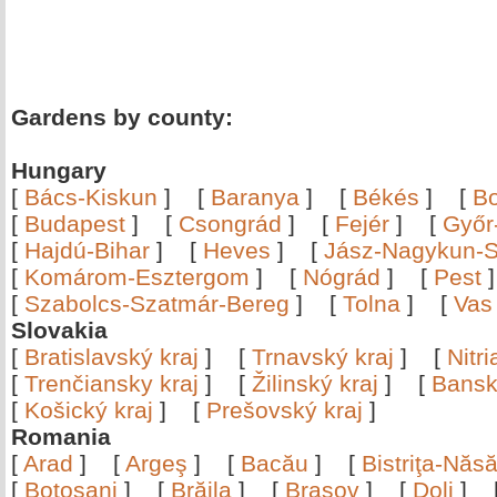
Gardens by county:
Hungary
[
Bács-Kiskun
]
[
Baranya
]
[
Békés
]
[
B
[
Budapest
]
[
Csongrád
]
[
Fejér
]
[
Győr
[
Hajdú-Bihar
]
[
Heves
]
[
Jász-Nagykun-S
[
Komárom-Esztergom
]
[
Nógrád
]
[
Pest
[
Szabolcs-Szatmár-Bereg
]
[
Tolna
]
[
Vas
Slovakia
[
Bratislavský kraj
]
[
Trnavský kraj
]
[
Nitr
[
Trenčiansky kraj
]
[
Žilinský kraj
]
[
Bansk
[
Košický kraj
]
[
Prešovský kraj
]
Romania
[
Arad
]
[
Argeş
]
[
Bacău
]
[
Bistriţa-Nă
[
Botoşani
]
[
Brăila
]
[
Braşov
]
[
Dolj
]