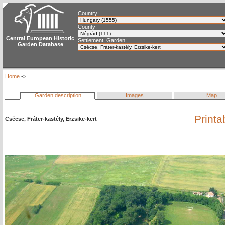
Country:
County:
Central European Historic
Settlement, Garden:
Garden Database
Home
->
Garden description
Images
Map
Printa
Csécse, Fráter-kastély, Erzsike-kert