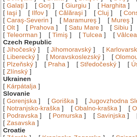
[
Galaţi
]
[
Gorj
]
[
Giurgiu
]
[
Harghita
]
[
Iaşi
]
[
Ilfov
]
[
Călăraşi
]
[
Cluj
]
[
Con
[
Caraş-Severin
]
[
Maramureş
]
[
Mureş
[
Olt
]
[
Prahova
]
[
Satu Mare
]
[
Sibiu
[
Teleorman
]
[
Timiş
]
[
Tulcea
]
[
Vâlce
Czech Republic
[
Jihočeský
]
[
Jihomoravský
]
[
Karlovars
[
Liberecký
]
[
Moravskoslezský
]
[
Olomo
[
Plzeňský
]
[
Praha
]
[
Středočeský
]
[
Ú
[
Zlínský
]
Ukrainen
[
Kárpátalja
]
Slovanie
[
Gorenjska
]
[
Goriška
]
[
Jugovzhodna Sl
[
Notranjsko-kraška
]
[
Obalno-kraška
]
[
O
[
Podravska
]
[
Pomurska
]
[
Savinjska
]
[
Zasavska
]
Croatie