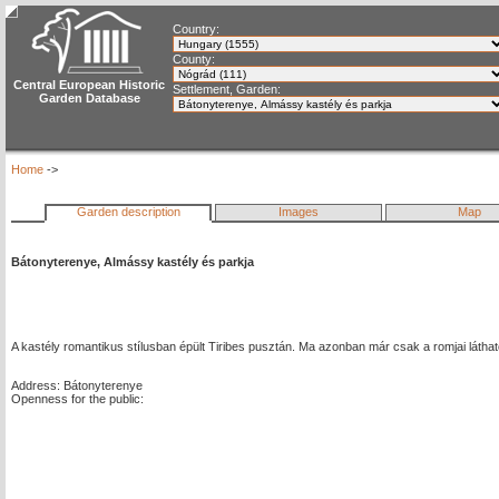
Country:
County:
Central European Historic
Settlement, Garden:
Garden Database
Home
->
Garden description
Images
Map
Bátonyterenye, Almássy kastély és parkja
A kastély romantikus stílusban épült Tiribes pusztán. Ma azonban már csak a romjai látha
Address: Bátonyterenye
Openness for the public: