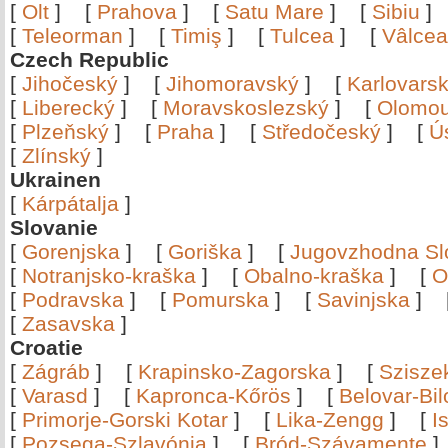
[
Olt
]
[
Prahova
]
[
Satu Mare
]
[
Sibiu
[
Teleorman
]
[
Timiş
]
[
Tulcea
]
[
Vâlce
Czech Republic
[
Jihočeský
]
[
Jihomoravský
]
[
Karlovars
[
Liberecký
]
[
Moravskoslezský
]
[
Olomo
[
Plzeňský
]
[
Praha
]
[
Středočeský
]
[
Ú
[
Zlínský
]
Ukrainen
[
Kárpátalja
]
Slovanie
[
Gorenjska
]
[
Goriška
]
[
Jugovzhodna Sl
[
Notranjsko-kraška
]
[
Obalno-kraška
]
[
O
[
Podravska
]
[
Pomurska
]
[
Savinjska
]
[
Zasavska
]
Croatie
[
Zágráb
]
[
Krapinsko-Zagorska
]
[
Szisze
[
Varasd
]
[
Kapronca-Kőrös
]
[
Belovar-Bi
[
Primorje-Gorski Kotar
]
[
Lika-Zengg
]
[
I
[
Pozsega-Szlavónia
]
[
Bród-Szávamente