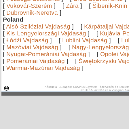
[
Vukovár-Szerém
]
[
Zára
]
[
Šibenik-Knin
[
Dubrovnik-Neretva
]
Poland
[
Alsó-Sziléziai Vajdaság
]
[
Kárpátaljai Vaj
[
Kis-Lengyelországi Vajdaság
]
[
Kujávia-P
[
Łódźi Vajdaság
]
[
Lublini Vajdaság
]
[
Lu
[
Mazóviai Vajdaság
]
[
Nagy-Lengyelország
[
Nyugat-Pomerániai Vajdaság
]
[
Opolei Va
[
Pomerániai Vajdaság
]
[
Świętokrzyski Vaj
[
Warmia-Mazúriai Vajdaság
]
Készült a Budapesti Corvinus Egyetem Tájtervezési és Területf
az OTKA, az NKA és a Visegrádi Al