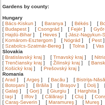
Gardens by county:
Hungary
[
Bács-Kiskun
]
[
Baranya
]
[
Békés
]
[
B
[
Budapest
]
[
Csongrád
]
[
Fejér
]
[
Győr
[
Hajdú-Bihar
]
[
Heves
]
[
Jász-Nagykun-S
[
Komárom-Esztergom
]
[
Nógrád
]
[
Pest
[
Szabolcs-Szatmár-Bereg
]
[
Tolna
]
[
Vas
Slovakia
[
Bratislavský kraj
]
[
Trnavský kraj
]
[
Nitr
[
Trenčiansky kraj
]
[
Žilinský kraj
]
[
Bansk
[
Košický kraj
]
[
Prešovský kraj
]
Romania
[
Arad
]
[
Argeş
]
[
Bacău
]
[
Bistriţa-Nă
[
Botoşani
]
[
Brăila
]
[
Braşov
]
[
Dolj
]
[
Galaţi
]
[
Gorj
]
[
Giurgiu
]
[
Harghita
]
[
Iaşi
]
[
Ilfov
]
[
Călăraşi
]
[
Cluj
]
[
Con
[
Caraş-Severin
]
[
Maramureş
]
[
Mureş