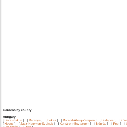
Gardens by county:
Hungary
[
Bács-Kiskun
]
[
Baranya
]
[
Békés
]
[
Borsod-Abaúj-Zemplén
]
[
Budapest
]
[
Cso
[
Heves
]
[
Jász-Nagykun-Szolnok
]
[
Komárom-Esztergom
]
[
Nógrád
]
[
Pest
]
[