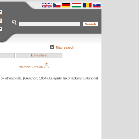
Map search
Data sheet
Printable version
ások elrontották. (Genthon, 1954) Az épület lakóházként funkcionál,