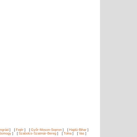
ngrád
]
[
Fejér
]
[
Győr-Moson-Sopron
]
[
Hajdú-Bihar
]
Somogy
]
[
Szabolcs-Szatmár-Bereg
]
[
Tolna
]
[
Vas
]