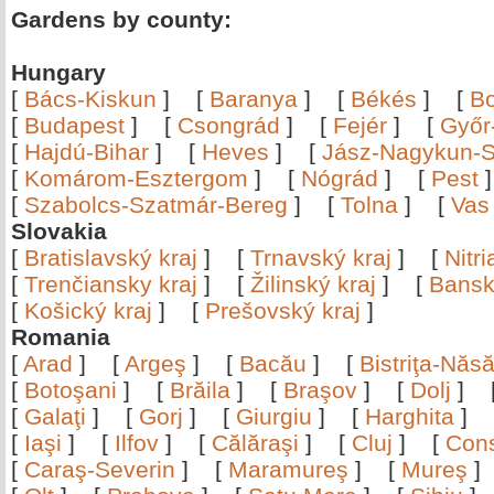
Gardens by county:
Hungary
[
Bács-Kiskun
]
[
Baranya
]
[
Békés
]
[
B
[
Budapest
]
[
Csongrád
]
[
Fejér
]
[
Győr
[
Hajdú-Bihar
]
[
Heves
]
[
Jász-Nagykun-S
[
Komárom-Esztergom
]
[
Nógrád
]
[
Pest
[
Szabolcs-Szatmár-Bereg
]
[
Tolna
]
[
Vas
Slovakia
[
Bratislavský kraj
]
[
Trnavský kraj
]
[
Nitr
[
Trenčiansky kraj
]
[
Žilinský kraj
]
[
Bansk
[
Košický kraj
]
[
Prešovský kraj
]
Romania
[
Arad
]
[
Argeş
]
[
Bacău
]
[
Bistriţa-Nă
[
Botoşani
]
[
Brăila
]
[
Braşov
]
[
Dolj
]
[
Galaţi
]
[
Gorj
]
[
Giurgiu
]
[
Harghita
]
[
Iaşi
]
[
Ilfov
]
[
Călăraşi
]
[
Cluj
]
[
Con
[
Caraş-Severin
]
[
Maramureş
]
[
Mureş