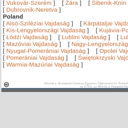
[
Vukovár-Szerém
]
[
Zára
]
[
Šibenik-Knin
[
Dubrovnik-Neretva
]
Poland
[
Alsó-Sziléziai Vajdaság
]
[
Kárpátaljai Vaj
[
Kis-Lengyelországi Vajdaság
]
[
Kujávia-P
[
Łódźi Vajdaság
]
[
Lublini Vajdaság
]
[
Lu
[
Mazóviai Vajdaság
]
[
Nagy-Lengyelország
[
Nyugat-Pomerániai Vajdaság
]
[
Opolei Va
[
Pomerániai Vajdaság
]
[
Świętokrzyski Vaj
[
Warmia-Mazúriai Vajdaság
]
Készült a Budapesti Corvinus Egyetem Tájtervezési és Területf
az OTKA, az NKA és a Visegrádi Al