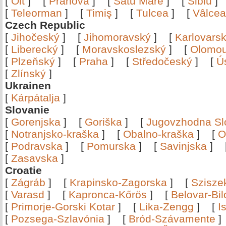
[
Olt
]
[
Prahova
]
[
Satu Mare
]
[
Sibiu
[
Teleorman
]
[
Timiş
]
[
Tulcea
]
[
Vâlce
Czech Republic
[
Jihočeský
]
[
Jihomoravský
]
[
Karlovars
[
Liberecký
]
[
Moravskoslezský
]
[
Olomo
[
Plzeňský
]
[
Praha
]
[
Středočeský
]
[
Ú
[
Zlínský
]
Ukrainen
[
Kárpátalja
]
Slovanie
[
Gorenjska
]
[
Goriška
]
[
Jugovzhodna Sl
[
Notranjsko-kraška
]
[
Obalno-kraška
]
[
O
[
Podravska
]
[
Pomurska
]
[
Savinjska
]
[
Zasavska
]
Croatie
[
Zágráb
]
[
Krapinsko-Zagorska
]
[
Szisze
[
Varasd
]
[
Kapronca-Kőrös
]
[
Belovar-Bi
[
Primorje-Gorski Kotar
]
[
Lika-Zengg
]
[
I
[
Pozsega-Szlavónia
]
[
Bród-Szávamente