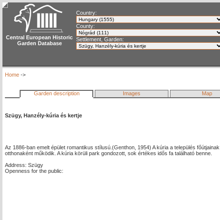
Country:
County:
Central European Historic
Settlement, Garden:
Garden Database
Home
->
Garden description
Images
Map
Szügy, Hanzély-kúria és kertje
Az 1886-ban emelt épület romantikus stílusú.(Genthon, 1954) A kúria a település főútjainak 
otthonaként működik. A kúria körüli park gondozott, sok értékes idős fa található benne.
Address: Szügy
Openness for the public: