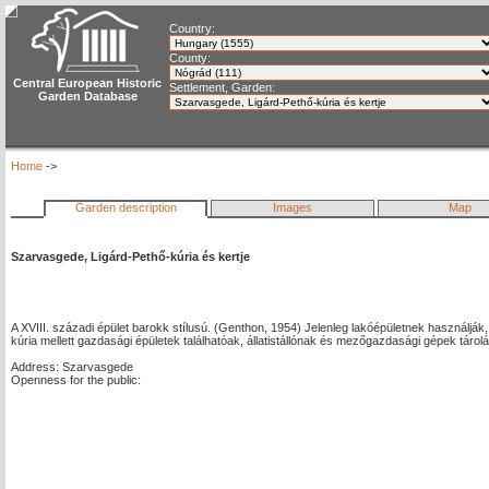
Country:
County:
Central European Historic
Settlement, Garden:
Garden Database
Home
->
Garden description
Images
Map
Szarvasgede, Ligárd-Pethő-kúria és kertje
A XVIII. századi épület barokk stílusú. (Genthon, 1954) Jelenleg lakóépületnek használják, 
kúria mellett gazdasági épületek találhatóak, állatistállónak és mezőgazdasági gépek tárol
Address: Szarvasgede
Openness for the public: