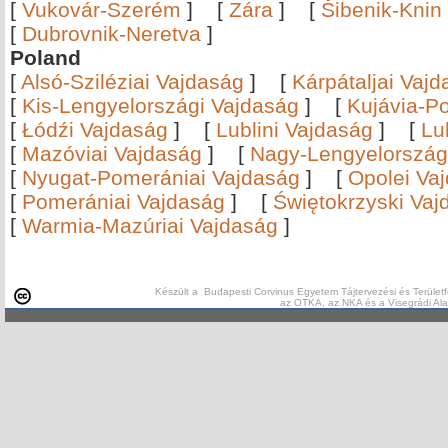
[
Vukovár-Szerém
]
[
Zára
]
[
Šibenik-Knin
[
Dubrovnik-Neretva
]
Poland
[
Alsó-Sziléziai Vajdaság
]
[
Kárpátaljai Vaj
[
Kis-Lengyelországi Vajdaság
]
[
Kujávia-P
[
Łódźi Vajdaság
]
[
Lublini Vajdaság
]
[
Lu
[
Mazóviai Vajdaság
]
[
Nagy-Lengyelország
[
Nyugat-Pomerániai Vajdaság
]
[
Opolei Va
[
Pomerániai Vajdaság
]
[
Świętokrzyski Vaj
[
Warmia-Mazúriai Vajdaság
]
Készült a Budapesti Corvinus Egyetem Tájtervezési és Területf
az OTKA, az NKA és a Visegrádi Al