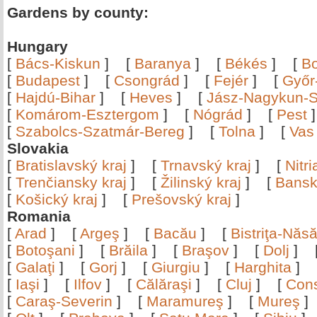
Gardens by county:
Hungary
[
Bács-Kiskun
]
[
Baranya
]
[
Békés
]
[
B
[
Budapest
]
[
Csongrád
]
[
Fejér
]
[
Győr
[
Hajdú-Bihar
]
[
Heves
]
[
Jász-Nagykun-S
[
Komárom-Esztergom
]
[
Nógrád
]
[
Pest
[
Szabolcs-Szatmár-Bereg
]
[
Tolna
]
[
Vas
Slovakia
[
Bratislavský kraj
]
[
Trnavský kraj
]
[
Nitr
[
Trenčiansky kraj
]
[
Žilinský kraj
]
[
Bansk
[
Košický kraj
]
[
Prešovský kraj
]
Romania
[
Arad
]
[
Argeş
]
[
Bacău
]
[
Bistriţa-Nă
[
Botoşani
]
[
Brăila
]
[
Braşov
]
[
Dolj
]
[
Galaţi
]
[
Gorj
]
[
Giurgiu
]
[
Harghita
]
[
Iaşi
]
[
Ilfov
]
[
Călăraşi
]
[
Cluj
]
[
Con
[
Caraş-Severin
]
[
Maramureş
]
[
Mureş