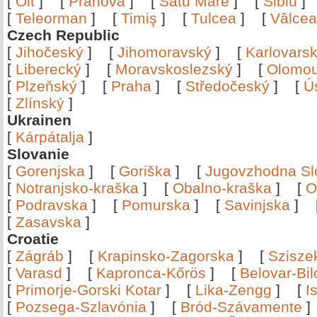
[
Olt
]
[
Prahova
]
[
Satu Mare
]
[
Sibiu
[
Teleorman
]
[
Timiş
]
[
Tulcea
]
[
Vâlce
Czech Republic
[
Jihočeský
]
[
Jihomoravský
]
[
Karlovars
[
Liberecký
]
[
Moravskoslezský
]
[
Olomo
[
Plzeňský
]
[
Praha
]
[
Středočeský
]
[
Ú
[
Zlínský
]
Ukrainen
[
Kárpátalja
]
Slovanie
[
Gorenjska
]
[
Goriška
]
[
Jugovzhodna Sl
[
Notranjsko-kraška
]
[
Obalno-kraška
]
[
O
[
Podravska
]
[
Pomurska
]
[
Savinjska
]
[
Zasavska
]
Croatie
[
Zágráb
]
[
Krapinsko-Zagorska
]
[
Szisze
[
Varasd
]
[
Kapronca-Kőrös
]
[
Belovar-Bi
[
Primorje-Gorski Kotar
]
[
Lika-Zengg
]
[
I
[
Pozsega-Szlavónia
]
[
Bród-Szávamente