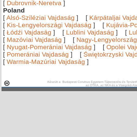
[
Dubrovnik-Neretva
]
Poland
[
Alsó-Sziléziai Vajdaság
]
[
Kárpátaljai Vaj
[
Kis-Lengyelországi Vajdaság
]
[
Kujávia-P
[
Łódźi Vajdaság
]
[
Lublini Vajdaság
]
[
Lu
[
Mazóviai Vajdaság
]
[
Nagy-Lengyelország
[
Nyugat-Pomerániai Vajdaság
]
[
Opolei Va
[
Pomerániai Vajdaság
]
[
Świętokrzyski Vaj
[
Warmia-Mazúriai Vajdaság
]
Készült a Budapesti Corvinus Egyetem Tájtervezési és Területf
az OTKA, az NKA és a Visegrádi Al