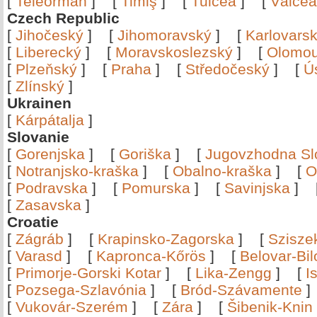
[
Teleorman
]
[
Timiş
]
[
Tulcea
]
[
Vâlce
Czech Republic
[
Jihočeský
]
[
Jihomoravský
]
[
Karlovars
[
Liberecký
]
[
Moravskoslezský
]
[
Olomo
[
Plzeňský
]
[
Praha
]
[
Středočeský
]
[
Ú
[
Zlínský
]
Ukrainen
[
Kárpátalja
]
Slovanie
[
Gorenjska
]
[
Goriška
]
[
Jugovzhodna Sl
[
Notranjsko-kraška
]
[
Obalno-kraška
]
[
O
[
Podravska
]
[
Pomurska
]
[
Savinjska
]
[
Zasavska
]
Croatie
[
Zágráb
]
[
Krapinsko-Zagorska
]
[
Szisze
[
Varasd
]
[
Kapronca-Kőrös
]
[
Belovar-Bi
[
Primorje-Gorski Kotar
]
[
Lika-Zengg
]
[
I
[
Pozsega-Szlavónia
]
[
Bród-Szávamente
[
Vukovár-Szerém
]
[
Zára
]
[
Šibenik-Knin