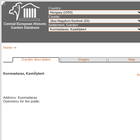
Country:
County:
Central European Historic
Settlement, Garden:
Garden Database
Home
->
Garden description
Images
Map
Kunmadaras, Kastélykert
Pr
Address: Kunmadaras
Openness for the public: