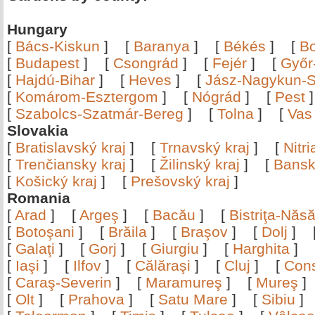
Hungary
[
Bács-Kiskun
]
[
Baranya
]
[
Békés
]
[
B
[
Budapest
]
[
Csongrád
]
[
Fejér
]
[
Győr
[
Hajdú-Bihar
]
[
Heves
]
[
Jász-Nagykun-S
[
Komárom-Esztergom
]
[
Nógrád
]
[
Pest
[
Szabolcs-Szatmár-Bereg
]
[
Tolna
]
[
Vas
Slovakia
[
Bratislavský kraj
]
[
Trnavský kraj
]
[
Nitr
[
Trenčiansky kraj
]
[
Žilinský kraj
]
[
Bansk
[
Košický kraj
]
[
Prešovský kraj
]
Romania
[
Arad
]
[
Argeş
]
[
Bacău
]
[
Bistriţa-Nă
[
Botoşani
]
[
Brăila
]
[
Braşov
]
[
Dolj
]
[
Galaţi
]
[
Gorj
]
[
Giurgiu
]
[
Harghita
]
[
Iaşi
]
[
Ilfov
]
[
Călăraşi
]
[
Cluj
]
[
Con
[
Caraş-Severin
]
[
Maramureş
]
[
Mureş
[
Olt
]
[
Prahova
]
[
Satu Mare
]
[
Sibiu