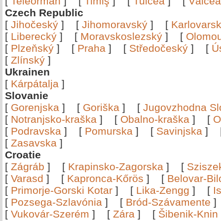
[
Teleorman
]
[
Timiş
]
[
Tulcea
]
[
Vâlce
Czech Republic
[
Jihočeský
]
[
Jihomoravský
]
[
Karlovars
[
Liberecký
]
[
Moravskoslezský
]
[
Olomo
[
Plzeňský
]
[
Praha
]
[
Středočeský
]
[
Ú
[
Zlínský
]
Ukrainen
[
Kárpátalja
]
Slovanie
[
Gorenjska
]
[
Goriška
]
[
Jugovzhodna Sl
[
Notranjsko-kraška
]
[
Obalno-kraška
]
[
O
[
Podravska
]
[
Pomurska
]
[
Savinjska
]
[
Zasavska
]
Croatie
[
Zágráb
]
[
Krapinsko-Zagorska
]
[
Szisze
[
Varasd
]
[
Kapronca-Kőrös
]
[
Belovar-Bi
[
Primorje-Gorski Kotar
]
[
Lika-Zengg
]
[
I
[
Pozsega-Szlavónia
]
[
Bród-Szávamente
[
Vukovár-Szerém
]
[
Zára
]
[
Šibenik-Knin