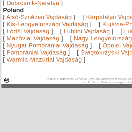
[
Dubrovnik-Neretva
]
Poland
[
Alsó-Sziléziai Vajdaság
]
[
Kárpátaljai Vaj
[
Kis-Lengyelországi Vajdaság
]
[
Kujávia-P
[
Łódźi Vajdaság
]
[
Lublini Vajdaság
]
[
Lu
[
Mazóviai Vajdaság
]
[
Nagy-Lengyelország
[
Nyugat-Pomerániai Vajdaság
]
[
Opolei Va
[
Pomerániai Vajdaság
]
[
Świętokrzyski Vaj
[
Warmia-Mazúriai Vajdaság
]
Készült a Budapesti Corvinus Egyetem Tájtervezési és Területf
az OTKA, az NKA és a Visegrádi Al