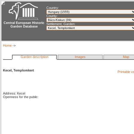
Country:
County:
Central European Historic
Settlement, Garden:
Garden Database
Home
->
Garden description
Images
Map
Kecel, Templomkert
Printable v
Address: Kecel
Openness for the public: