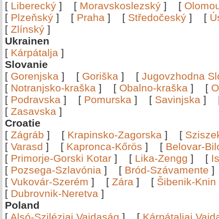
[
Liberecký
]
[
Moravskoslezský
]
[
Olomo
[
Plzeňský
]
[
Praha
]
[
Středočeský
]
[
Ú
[
Zlínský
]
Ukrainen
[
Kárpátalja
]
Slovanie
[
Gorenjska
]
[
Goriška
]
[
Jugovzhodna Sl
[
Notranjsko-kraška
]
[
Obalno-kraška
]
[
O
[
Podravska
]
[
Pomurska
]
[
Savinjska
]
[
Zasavska
]
Croatie
[
Zágráb
]
[
Krapinsko-Zagorska
]
[
Szisze
[
Varasd
]
[
Kapronca-Kőrös
]
[
Belovar-Bi
[
Primorje-Gorski Kotar
]
[
Lika-Zengg
]
[
I
[
Pozsega-Szlavónia
]
[
Bród-Szávamente
[
Vukovár-Szerém
]
[
Zára
]
[
Šibenik-Knin
[
Dubrovnik-Neretva
]
Poland
[
Alsó-Sziléziai Vajdaság
]
[
Kárpátaljai Vaj