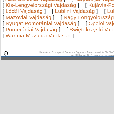
[
Kis-Lengyelországi Vajdaság
]
[
Kujávia-P
[
Łódźi Vajdaság
]
[
Lublini Vajdaság
]
[
Lu
[
Mazóviai Vajdaság
]
[
Nagy-Lengyelország
[
Nyugat-Pomerániai Vajdaság
]
[
Opolei Va
[
Pomerániai Vajdaság
]
[
Świętokrzyski Vaj
[
Warmia-Mazúriai Vajdaság
]
Készült a Budapesti Corvinus Egyetem Tájtervezési és Területf
az OTKA, az NKA és a Visegrádi Al