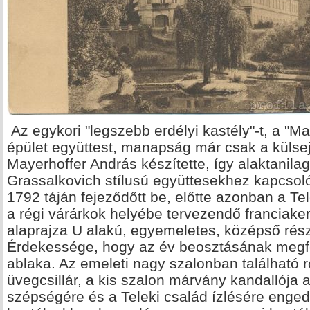
Az egykori "legszebb erdélyi kastély"-t, a "Ma
épület együttest, manapság már csak a külseje 
Mayerhoffer András készítette, így alaktanilag
Grassalkovich stílusú együttesekhez kapcsoló
1792 táján fejeződőtt be, előtte azonban a Te
a régi várárkok helyébe tervezendő franciake
alaprajza U alakú, egyemeletes, középső rés
Érdekessége, hogy az év beosztásának megfe
ablaka. Az emeleti nagy szalonban található 
üvegcsillár, a kis szalon márvány kandallója
szépségére és a Teleki család ízlésére enged 