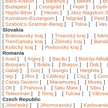
[
Bács-Kiskun
]
[
Baranya
]
[
Békés
]
[
B
[
Budapest
]
[
Csongrád
]
[
Fejér
]
[
Győr
[
Hajdú-Bihar
]
[
Heves
]
[
Jász-Nagykun-S
[
Komárom-Esztergom
]
[
Nógrád
]
[
Pest
[
Szabolcs-Szatmár-Bereg
]
[
Tolna
]
[
Vas
Slovakia
[
Bratislavský kraj
]
[
Trnavský kraj
]
[
Nitr
[
Trenčiansky kraj
]
[
Žilinský kraj
]
[
Bansk
[
Košický kraj
]
[
Prešovský kraj
]
Romania
[
Arad
]
[
Argeş
]
[
Bacău
]
[
Bistriţa-Nă
[
Botoşani
]
[
Brăila
]
[
Braşov
]
[
Dolj
]
[
Galaţi
]
[
Gorj
]
[
Giurgiu
]
[
Harghita
]
[
Iaşi
]
[
Ilfov
]
[
Călăraşi
]
[
Cluj
]
[
Con
[
Caraş-Severin
]
[
Maramureş
]
[
Mureş
[
Olt
]
[
Prahova
]
[
Satu Mare
]
[
Sibiu
[
Teleorman
]
[
Timiş
]
[
Tulcea
]
[
Vâlce
Czech Republic
[
Jihočeský
]
[
Jihomoravský
]
[
Karlovars