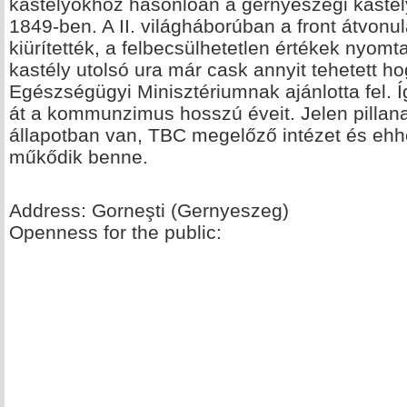
kastélyokhoz hasonlóan a gernyeszegi kastély
1849-ben. A II. világháborúban a front átvonul
kiürítették, a felbecsülhetetlen értékek nyomta
kastély utolsó ura már cask annyit tehetett h
Egészségügyi Minisztériumnak ajánlotta fel. Íg
át a kommunzimus hosszú éveit. Jelen pillana
állapotban van, TBC megelőző intézet és eh
műkődik benne.
Address: Gorneşti (Gernyeszeg)
Openness for the public: