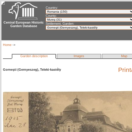
Country:
County:
Central European Historic
Settlement, Garden:
Garden Database
Home
->
Garden description
Images
Map
Prin
Gorneşti (Gernyeszeg), Teleki-kastély