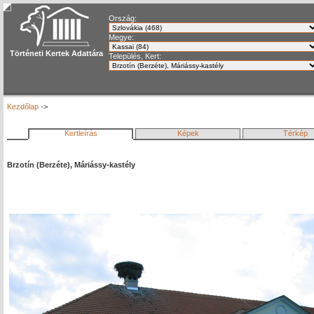
Ország:
Megye:
Történeti Kertek Adattára
Település, Kert:
Kezdőlap
->
Kertleírás
Képek
Térkép
Brzotín (Berzéte), Máriássy-kastély