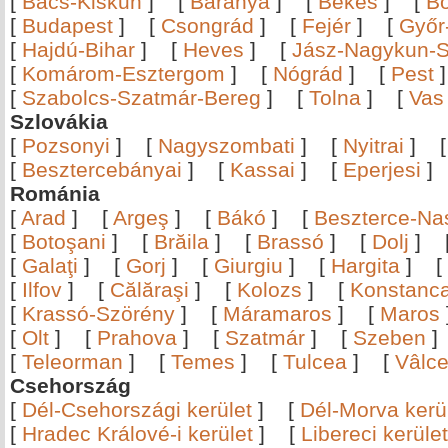
[
Bács-Kiskun
]
[
Baranya
]
[
Békés
]
[
B
[
Budapest
]
[
Csongrád
]
[
Fejér
]
[
Győr
[
Hajdú-Bihar
]
[
Heves
]
[
Jász-Nagykun-S
[
Komárom-Esztergom
]
[
Nógrád
]
[
Pest
[
Szabolcs-Szatmár-Bereg
]
[
Tolna
]
[
Vas
Szlovákia
[
Pozsonyi
]
[
Nagyszombati
]
[
Nyitrai
]
[
Besztercebányai
]
[
Kassai
]
[
Eperjesi
Románia
[
Arad
]
[
Argeş
]
[
Bákó
]
[
Beszterce-N
[
Botoşani
]
[
Brăila
]
[
Brassó
]
[
Dolj
]
[
Galaţi
]
[
Gorj
]
[
Giurgiu
]
[
Hargita
]
[
[
Ilfov
]
[
Călăraşi
]
[
Kolozs
]
[
Konstanc
[
Krassó-Szörény
]
[
Máramaros
]
[
Maros
[
Olt
]
[
Prahova
]
[
Szatmár
]
[
Szeben
[
Teleorman
]
[
Temes
]
[
Tulcea
]
[
Vâlc
Csehország
[
Dél-Csehországi kerület
]
[
Dél-Morva kerü
[
Hradec Králové-i kerület
]
[
Libereci kerület