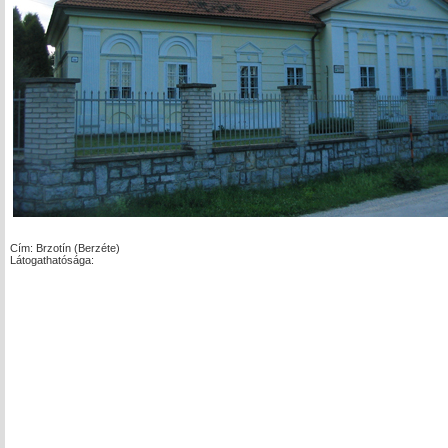
Cím: Brzotín (Berzéte)
Látogathatósága: