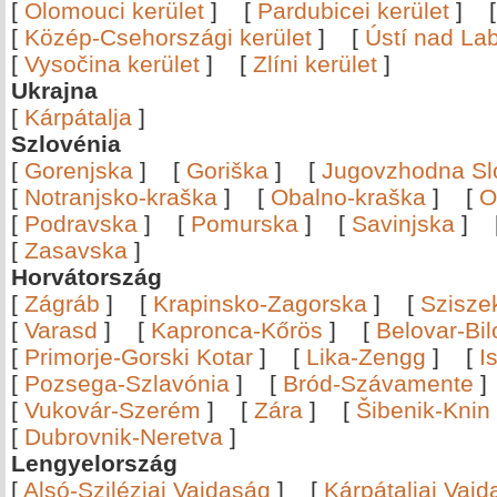
[
Olomouci kerület
]
[
Pardubicei kerület
]
[
Közép-Csehországi kerület
]
[
Ústí nad Lab
[
Vysočina kerület
]
[
Zlíni kerület
]
Ukrajna
[
Kárpátalja
]
Szlovénia
[
Gorenjska
]
[
Goriška
]
[
Jugovzhodna Sl
[
Notranjsko-kraška
]
[
Obalno-kraška
]
[
O
[
Podravska
]
[
Pomurska
]
[
Savinjska
]
[
Zasavska
]
Horvátország
[
Zágráb
]
[
Krapinsko-Zagorska
]
[
Szisze
[
Varasd
]
[
Kapronca-Kőrös
]
[
Belovar-Bi
[
Primorje-Gorski Kotar
]
[
Lika-Zengg
]
[
I
[
Pozsega-Szlavónia
]
[
Bród-Szávamente
[
Vukovár-Szerém
]
[
Zára
]
[
Šibenik-Knin
[
Dubrovnik-Neretva
]
Lengyelország
[
Alsó-Sziléziai Vajdaság
]
[
Kárpátaljai Vaj