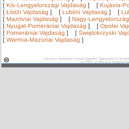
[
Kis-Lengyelországi Vajdaság
]
[
Kujávia-P
[
Łódźi Vajdaság
]
[
Lublini Vajdaság
]
[
Lu
[
Mazóviai Vajdaság
]
[
Nagy-Lengyelország
[
Nyugat-Pomerániai Vajdaság
]
[
Opolei Va
[
Pomerániai Vajdaság
]
[
Świętokrzyski Vaj
[
Warmia-Mazúriai Vajdaság
]
Készült a Budapesti Corvinus Egyetem Tájtervezési és Területf
az OTKA, az NKA és a Visegrádi Al