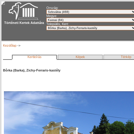
Ország:
Megye:
Történeti Kertek Adattára
Település, Kert:
Kezdőlap
->
Kertleírás
Képek
Térkép
Bôrka (Barka), Zichy-Ferraris-kastély