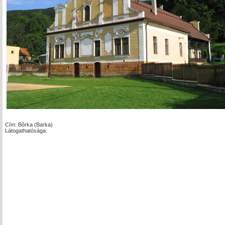
Cím: Bôrka (Barka)
Látogathatósága: