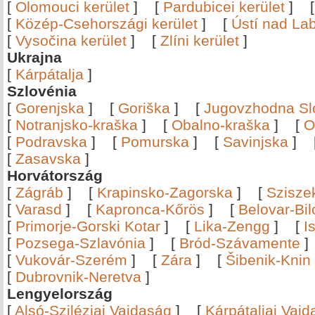
[
Olomouci kerület
]
[
Pardubicei kerület
]
[
Közép-Csehországi kerület
]
[
Ústí nad Lab
[
Vysočina kerület
]
[
Zlíni kerület
]
Ukrajna
[
Kárpátalja
]
Szlovénia
[
Gorenjska
]
[
Goriška
]
[
Jugovzhodna Sl
[
Notranjsko-kraška
]
[
Obalno-kraška
]
[
O
[
Podravska
]
[
Pomurska
]
[
Savinjska
]
[
Zasavska
]
Horvátország
[
Zágráb
]
[
Krapinsko-Zagorska
]
[
Szisze
[
Varasd
]
[
Kapronca-Kőrös
]
[
Belovar-Bi
[
Primorje-Gorski Kotar
]
[
Lika-Zengg
]
[
I
[
Pozsega-Szlavónia
]
[
Bród-Szávamente
[
Vukovár-Szerém
]
[
Zára
]
[
Šibenik-Knin
[
Dubrovnik-Neretva
]
Lengyelország
[
Alsó-Sziléziai Vajdaság
]
[
Kárpátaljai Vaj