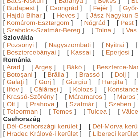
[
Bács-Kiskun
]
[
Baranya
]
[
Békés
]
[
B
[
Budapest
]
[
Csongrád
]
[
Fejér
]
[
Győr
[
Hajdú-Bihar
]
[
Heves
]
[
Jász-Nagykun-S
[
Komárom-Esztergom
]
[
Nógrád
]
[
Pest
[
Szabolcs-Szatmár-Bereg
]
[
Tolna
]
[
Vas
Szlovákia
[
Pozsonyi
]
[
Nagyszombati
]
[
Nyitrai
]
[
Besztercebányai
]
[
Kassai
]
[
Eperjesi
Románia
[
Arad
]
[
Argeş
]
[
Bákó
]
[
Beszterce-N
[
Botoşani
]
[
Brăila
]
[
Brassó
]
[
Dolj
]
[
Galaţi
]
[
Gorj
]
[
Giurgiu
]
[
Hargita
]
[
[
Ilfov
]
[
Călăraşi
]
[
Kolozs
]
[
Konstanc
[
Krassó-Szörény
]
[
Máramaros
]
[
Maros
[
Olt
]
[
Prahova
]
[
Szatmár
]
[
Szeben
[
Teleorman
]
[
Temes
]
[
Tulcea
]
[
Vâlc
Csehország
[
Dél-Csehországi kerület
]
[
Dél-Morva kerü
[
Hradec Králové-i kerület
]
[
Libereci kerület