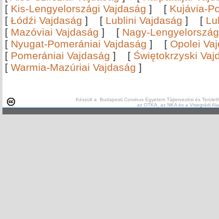
[
Kis-Lengyelországi Vajdaság
]
[
Kujávia-P
[
Łódźi Vajdaság
]
[
Lublini Vajdaság
]
[
Lu
[
Mazóviai Vajdaság
]
[
Nagy-Lengyelország
[
Nyugat-Pomerániai Vajdaság
]
[
Opolei Va
[
Pomerániai Vajdaság
]
[
Świętokrzyski Vaj
[
Warmia-Mazúriai Vajdaság
]
Készült a Budapesti Corvinus Egyetem Tájtervezési és Területf
az OTKA, az NKA és a Visegrádi Al