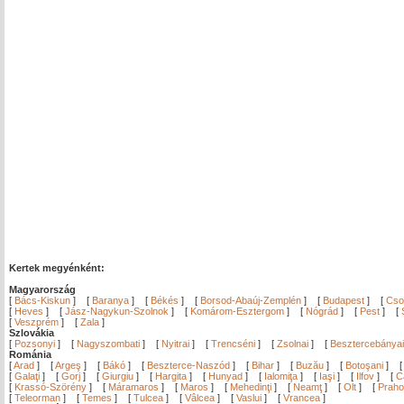
Kertek megyénként:
Magyarország
[
Bács-Kiskun
]
[
Baranya
]
[
Békés
]
[
Borsod-Abaúj-Zemplén
]
[
Budapest
]
[
Cso
[
Heves
]
[
Jász-Nagykun-Szolnok
]
[
Komárom-Esztergom
]
[
Nógrád
]
[
Pest
]
[
[
Veszprém
]
[
Zala
]
Szlovákia
[
Pozsonyi
]
[
Nagyszombati
]
[
Nyitrai
]
[
Trencséni
]
[
Zsolnai
]
[
Besztercebányai
Románia
[
Arad
]
[
Argeş
]
[
Bákó
]
[
Beszterce-Naszód
]
[
Bihar
]
[
Buzău
]
[
Botoşani
]
[
Galaţi
]
[
Gorj
]
[
Giurgiu
]
[
Hargita
]
[
Hunyad
]
[
Ialomiţa
]
[
Iaşi
]
[
Ilfov
]
[
C
[
Krassó-Szörény
]
[
Máramaros
]
[
Maros
]
[
Mehedinţi
]
[
Neamţ
]
[
Olt
]
[
Prah
[
Teleorman
]
[
Temes
]
[
Tulcea
]
[
Vâlcea
]
[
Vaslui
]
[
Vrancea
]