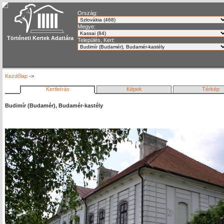
Ország:
Megye:
Történeti Kertek Adattára
Település, Kert:
Kezdőlap
->
Kertleírás
Képek
Térkép
Budimír (Budamér), Budamér-kastély