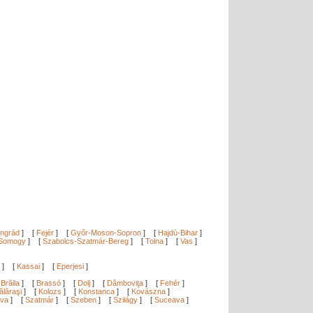
ngrád
]
[
Fejér
]
[
Győr-Moson-Sopron
]
[
Hajdú-Bihar
]
Somogy
]
[
Szabolcs-Szatmár-Bereg
]
[
Tolna
]
[
Vas
]
]
[
Kassai
]
[
Eperjesi
]
[
Brăila
]
[
Brassó
]
[
Dolj
]
[
Dâmboviţa
]
[
Fehér
]
ălăraşi
]
[
Kolozs
]
[
Konstanca
]
[
Kovászna
]
ova
]
[
Szatmár
]
[
Szeben
]
[
Szilágy
]
[
Suceava
]