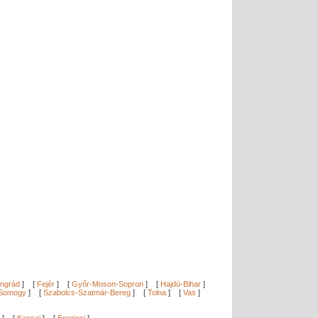
ngrád
]
[
Fejér
]
[
Győr-Moson-Sopron
]
[
Hajdú-Bihar
]
Somogy
]
[
Szabolcs-Szatmár-Bereg
]
[
Tolna
]
[
Vas
]