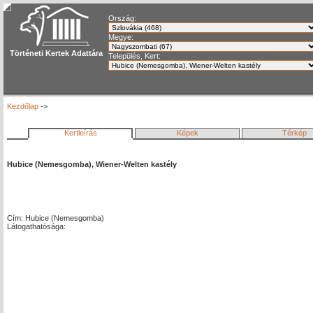
Ország:
Megye:
Történeti Kertek Adattára
Település, Kert:
Kezdőlap
->
Kertleírás
Képek
Térkép
Hubice (Nemesgomba), Wiener-Welten kastély
Cím: Hubice (Nemesgomba)
Látogathatósága: