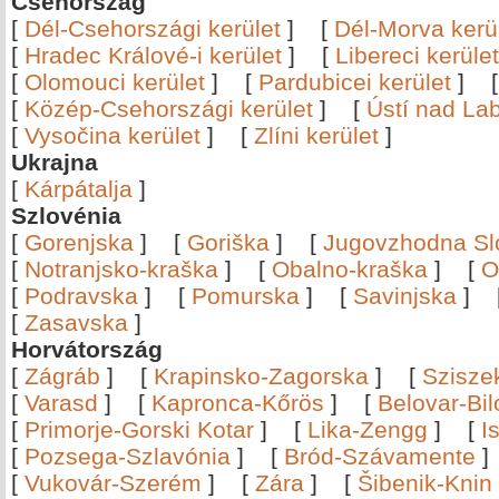
Csehország
[
Dél-Csehországi kerület
]
[
Dél-Morva kerü
[
Hradec Králové-i kerület
]
[
Libereci kerület
[
Olomouci kerület
]
[
Pardubicei kerület
]
[
Közép-Csehországi kerület
]
[
Ústí nad Lab
[
Vysočina kerület
]
[
Zlíni kerület
]
Ukrajna
[
Kárpátalja
]
Szlovénia
[
Gorenjska
]
[
Goriška
]
[
Jugovzhodna Sl
[
Notranjsko-kraška
]
[
Obalno-kraška
]
[
O
[
Podravska
]
[
Pomurska
]
[
Savinjska
]
[
Zasavska
]
Horvátország
[
Zágráb
]
[
Krapinsko-Zagorska
]
[
Szisze
[
Varasd
]
[
Kapronca-Kőrös
]
[
Belovar-Bi
[
Primorje-Gorski Kotar
]
[
Lika-Zengg
]
[
I
[
Pozsega-Szlavónia
]
[
Bród-Szávamente
[
Vukovár-Szerém
]
[
Zára
]
[
Šibenik-Knin