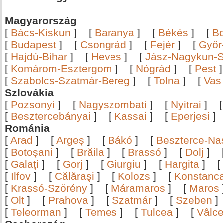
Magyarország
[
Bács-Kiskun
]
[
Baranya
]
[
Békés
]
[
B
[
Budapest
]
[
Csongrád
]
[
Fejér
]
[
Győr
[
Hajdú-Bihar
]
[
Heves
]
[
Jász-Nagykun-S
[
Komárom-Esztergom
]
[
Nógrád
]
[
Pest
[
Szabolcs-Szatmár-Bereg
]
[
Tolna
]
[
Vas
Szlovákia
[
Pozsonyi
]
[
Nagyszombati
]
[
Nyitrai
]
[
Besztercebányai
]
[
Kassai
]
[
Eperjesi
Románia
[
Arad
]
[
Argeş
]
[
Bákó
]
[
Beszterce-N
[
Botoşani
]
[
Brăila
]
[
Brassó
]
[
Dolj
]
[
Galaţi
]
[
Gorj
]
[
Giurgiu
]
[
Hargita
]
[
[
Ilfov
]
[
Călăraşi
]
[
Kolozs
]
[
Konstanc
[
Krassó-Szörény
]
[
Máramaros
]
[
Maros
[
Olt
]
[
Prahova
]
[
Szatmár
]
[
Szeben
[
Teleorman
]
[
Temes
]
[
Tulcea
]
[
Vâlc