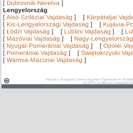
[
Dubrovnik-Neretva
]
Lengyelország
[
Alsó-Sziléziai Vajdaság
]
[
Kárpátaljai Vaj
[
Kis-Lengyelországi Vajdaság
]
[
Kujávia-P
[
Łódźi Vajdaság
]
[
Lublini Vajdaság
]
[
Lu
[
Mazóviai Vajdaság
]
[
Nagy-Lengyelország
[
Nyugat-Pomerániai Vajdaság
]
[
Opolei Va
[
Pomerániai Vajdaság
]
[
Świętokrzyski Vaj
[
Warmia-Mazúriai Vajdaság
]
Készült a Budapesti Corvinus Egyetem Tájtervezési és Területf
az OTKA, az NKA és a Visegrádi Al