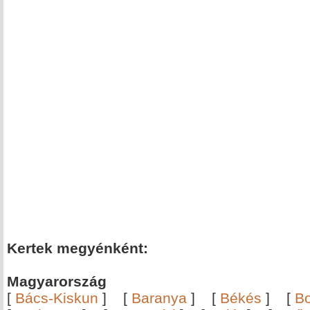
Kertek megyénként:
Magyarország
[
Bács-Kiskun
]
[
Baranya
]
[
Békés
]
[
B