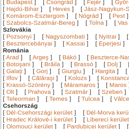
[
Budapest
]
[
Csongrád
]
[
Fejér
]
[
Győr
[
Hajdú-Bihar
]
[
Heves
]
[
Jász-Nagykun-S
[
Komárom-Esztergom
]
[
Nógrád
]
[
Pest
[
Szabolcs-Szatmár-Bereg
]
[
Tolna
]
[
Vas
Szlovákia
[
Pozsonyi
]
[
Nagyszombati
]
[
Nyitrai
]
[
Besztercebányai
]
[
Kassai
]
[
Eperjesi
Románia
[
Arad
]
[
Argeş
]
[
Bákó
]
[
Beszterce-N
[
Botoşani
]
[
Brăila
]
[
Brassó
]
[
Dolj
]
[
Galaţi
]
[
Gorj
]
[
Giurgiu
]
[
Hargita
]
[
[
Ilfov
]
[
Călăraşi
]
[
Kolozs
]
[
Konstanc
[
Krassó-Szörény
]
[
Máramaros
]
[
Maros
[
Olt
]
[
Prahova
]
[
Szatmár
]
[
Szeben
[
Teleorman
]
[
Temes
]
[
Tulcea
]
[
Vâlc
Csehország
[
Dél-Csehországi kerület
]
[
Dél-Morva kerü
[
Hradec Králové-i kerület
]
[
Libereci kerület
[
Olomouci kerület
]
[
Pardubicei kerület
]