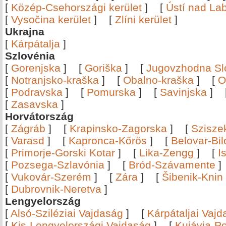
[
Közép-Csehországi kerület
]
[
Ústí nad Lab
[
Vysočina kerület
]
[
Zlíni kerület
]
Ukrajna
[
Kárpátalja
]
Szlovénia
[
Gorenjska
]
[
Goriška
]
[
Jugovzhodna Sl
[
Notranjsko-kraška
]
[
Obalno-kraška
]
[
O
[
Podravska
]
[
Pomurska
]
[
Savinjska
]
[
Zasavska
]
Horvátország
[
Zágráb
]
[
Krapinsko-Zagorska
]
[
Szisze
[
Varasd
]
[
Kapronca-Kőrös
]
[
Belovar-Bi
[
Primorje-Gorski Kotar
]
[
Lika-Zengg
]
[
I
[
Pozsega-Szlavónia
]
[
Bród-Szávamente
[
Vukovár-Szerém
]
[
Zára
]
[
Šibenik-Knin
[
Dubrovnik-Neretva
]
Lengyelország
[
Alsó-Sziléziai Vajdaság
]
[
Kárpátaljai Vaj
[
Kis-Lengyelországi Vajdaság
]
[
Kujávia-P