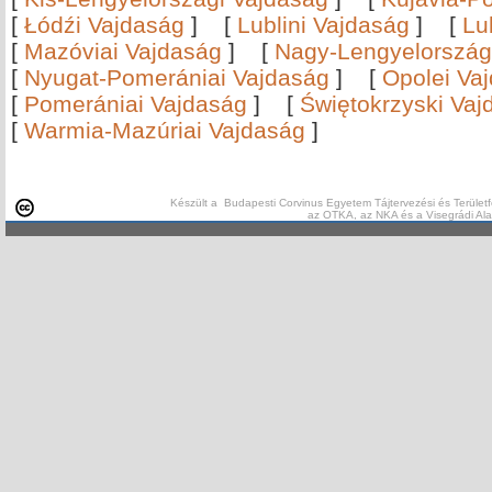
[
Łódźi Vajdaság
]
[
Lublini Vajdaság
]
[
Lu
[
Mazóviai Vajdaság
]
[
Nagy-Lengyelország
[
Nyugat-Pomerániai Vajdaság
]
[
Opolei Va
[
Pomerániai Vajdaság
]
[
Świętokrzyski Vaj
[
Warmia-Mazúriai Vajdaság
]
Készült a Budapesti Corvinus Egyetem Tájtervezési és Területf
az OTKA, az NKA és a Visegrádi Al