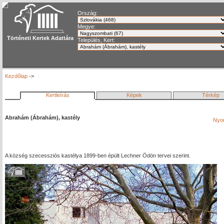
Ország:
Megye:
Történeti Kertek Adattára
Település, Kert:
Kezdőlap
->
Kertleírás
Képek
Térkép
Abrahám (Ábrahám), kastély
Nyom
A község szecessziós kastélya 1899-ben épült Lechner Ödön tervei szerint.