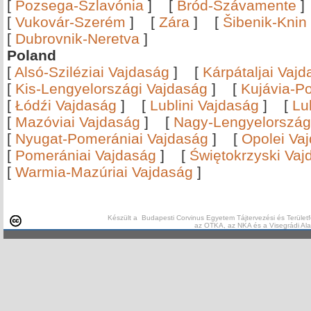
[
Pozsega-Szlavónia
]
[
Bród-Szávamente
[
Vukovár-Szerém
]
[
Zára
]
[
Šibenik-Knin
[
Dubrovnik-Neretva
]
Poland
[
Alsó-Sziléziai Vajdaság
]
[
Kárpátaljai Vaj
[
Kis-Lengyelországi Vajdaság
]
[
Kujávia-P
[
Łódźi Vajdaság
]
[
Lublini Vajdaság
]
[
Lu
[
Mazóviai Vajdaság
]
[
Nagy-Lengyelország
[
Nyugat-Pomerániai Vajdaság
]
[
Opolei Va
[
Pomerániai Vajdaság
]
[
Świętokrzyski Vaj
[
Warmia-Mazúriai Vajdaság
]
Készült a Budapesti Corvinus Egyetem Tájtervezési és Területf
az OTKA, az NKA és a Visegrádi Al