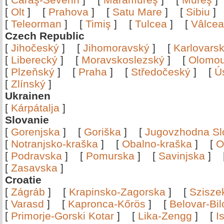
[
Olt
]
[
Prahova
]
[
Satu Mare
]
[
Sibiu
[
Teleorman
]
[
Timiş
]
[
Tulcea
]
[
Vâlce
Czech Republic
[
Jihočeský
]
[
Jihomoravský
]
[
Karlovars
[
Liberecký
]
[
Moravskoslezský
]
[
Olomo
[
Plzeňský
]
[
Praha
]
[
Středočeský
]
[
Ú
[
Zlínský
]
Ukrainen
[
Kárpátalja
]
Slovanie
[
Gorenjska
]
[
Goriška
]
[
Jugovzhodna Sl
[
Notranjsko-kraška
]
[
Obalno-kraška
]
[
O
[
Podravska
]
[
Pomurska
]
[
Savinjska
]
[
Zasavska
]
Croatie
[
Zágráb
]
[
Krapinsko-Zagorska
]
[
Szisze
[
Varasd
]
[
Kapronca-Kőrös
]
[
Belovar-Bi
[
Primorje-Gorski Kotar
]
[
Lika-Zengg
]
[
I