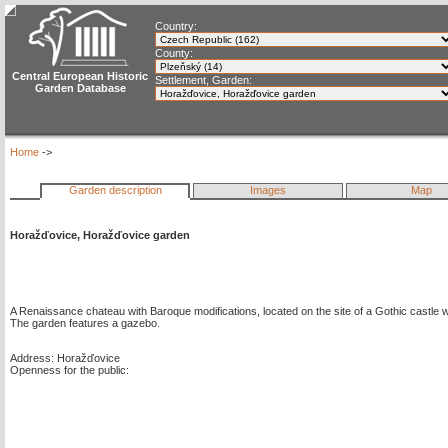
Country:
County:
Central European Historic
Settlement, Garden:
Garden Database
Home
->
Garden description
Images
Map
Horažďovice, Horažďovice garden
A Renaissance chateau with Baroque modifications, located on the site of a Gothic castle
The garden features a gazebo.
Address: Horažďovice
Openness for the public: