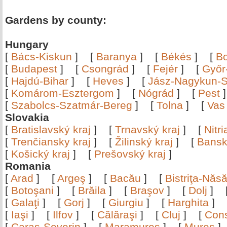
Gardens by county:
Hungary
[
Bács-Kiskun
]
[
Baranya
]
[
Békés
]
[
B
[
Budapest
]
[
Csongrád
]
[
Fejér
]
[
Győr
[
Hajdú-Bihar
]
[
Heves
]
[
Jász-Nagykun-S
[
Komárom-Esztergom
]
[
Nógrád
]
[
Pest
[
Szabolcs-Szatmár-Bereg
]
[
Tolna
]
[
Vas
Slovakia
[
Bratislavský kraj
]
[
Trnavský kraj
]
[
Nitr
[
Trenčiansky kraj
]
[
Žilinský kraj
]
[
Bansk
[
Košický kraj
]
[
Prešovský kraj
]
Romania
[
Arad
]
[
Argeş
]
[
Bacău
]
[
Bistriţa-Nă
[
Botoşani
]
[
Brăila
]
[
Braşov
]
[
Dolj
]
[
Galaţi
]
[
Gorj
]
[
Giurgiu
]
[
Harghita
]
[
Iaşi
]
[
Ilfov
]
[
Călăraşi
]
[
Cluj
]
[
Con
[
Caraş-Severin
]
[
Maramureş
]
[
Mureş