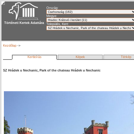
Ország:
Megye:
Történeti Kertek Adattára
Település, Kert:
Kezdőlap
->
Kertleírás
Képek
Térkép
SZ Hrádek u Nechanic, Park of the chateau Hrádek u Nechanic