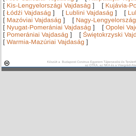
[
Kis-Lengyelországi Vajdaság
]
[
Kujávia-P
[
Łódźi Vajdaság
]
[
Lublini Vajdaság
]
[
Lu
[
Mazóviai Vajdaság
]
[
Nagy-Lengyelország
[
Nyugat-Pomerániai Vajdaság
]
[
Opolei Va
[
Pomerániai Vajdaság
]
[
Świętokrzyski Vaj
[
Warmia-Mazúriai Vajdaság
]
Készült a Budapesti Corvinus Egyetem Tájtervezési és Területf
az OTKA, az NKA és a Visegrádi Al