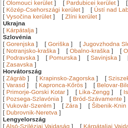
[
Olomouci kerület
]
[
Pardubicei kerület
]
[
Közép-Csehországi kerület
]
[
Ústí nad Lab
[
Vysočina kerület
]
[
Zlíni kerület
]
Ukrajna
[
Kárpátalja
]
Szlovénia
[
Gorenjska
]
[
Goriška
]
[
Jugovzhodna Sl
[
Notranjsko-kraška
]
[
Obalno-kraška
]
[
O
[
Podravska
]
[
Pomurska
]
[
Savinjska
]
[
Zasavska
]
Horvátország
[
Zágráb
]
[
Krapinsko-Zagorska
]
[
Szisze
[
Varasd
]
[
Kapronca-Kőrös
]
[
Belovar-Bi
[
Primorje-Gorski Kotar
]
[
Lika-Zengg
]
[
I
[
Pozsega-Szlavónia
]
[
Bród-Szávamente
[
Vukovár-Szerém
]
[
Zára
]
[
Šibenik-Knin
[
Dubrovnik-Neretva
]
Lengyelország
[
Alsó-Sziléziai Vajdaság
]
[
Kárpátaljai Vaj