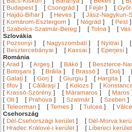
[
Bács-Kiskun
]
[
Baranya
]
[
Békés
]
[
B
[
Budapest
]
[
Csongrád
]
[
Fejér
]
[
Győr
[
Hajdú-Bihar
]
[
Heves
]
[
Jász-Nagykun-S
[
Komárom-Esztergom
]
[
Nógrád
]
[
Pest
[
Szabolcs-Szatmár-Bereg
]
[
Tolna
]
[
Vas
Szlovákia
[
Pozsonyi
]
[
Nagyszombati
]
[
Nyitrai
]
[
Besztercebányai
]
[
Kassai
]
[
Eperjesi
Románia
[
Arad
]
[
Argeş
]
[
Bákó
]
[
Beszterce-N
[
Botoşani
]
[
Brăila
]
[
Brassó
]
[
Dolj
]
[
Galaţi
]
[
Gorj
]
[
Giurgiu
]
[
Hargita
]
[
[
Ilfov
]
[
Călăraşi
]
[
Kolozs
]
[
Konstanc
[
Krassó-Szörény
]
[
Máramaros
]
[
Maros
[
Olt
]
[
Prahova
]
[
Szatmár
]
[
Szeben
[
Teleorman
]
[
Temes
]
[
Tulcea
]
[
Vâlc
Csehország
[
Dél-Csehországi kerület
]
[
Dél-Morva kerü
[
Hradec Králové-i kerület
]
[
Libereci kerület