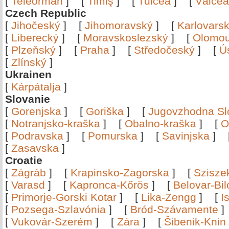
[
Teleorman
]
[
Timiş
]
[
Tulcea
]
[
Vâlce
Czech Republic
[
Jihočeský
]
[
Jihomoravský
]
[
Karlovars
[
Liberecký
]
[
Moravskoslezský
]
[
Olomo
[
Plzeňský
]
[
Praha
]
[
Středočeský
]
[
Ú
[
Zlínský
]
Ukrainen
[
Kárpátalja
]
Slovanie
[
Gorenjska
]
[
Goriška
]
[
Jugovzhodna Sl
[
Notranjsko-kraška
]
[
Obalno-kraška
]
[
O
[
Podravska
]
[
Pomurska
]
[
Savinjska
]
[
Zasavska
]
Croatie
[
Zágráb
]
[
Krapinsko-Zagorska
]
[
Szisze
[
Varasd
]
[
Kapronca-Kőrös
]
[
Belovar-Bi
[
Primorje-Gorski Kotar
]
[
Lika-Zengg
]
[
I
[
Pozsega-Szlavónia
]
[
Bród-Szávamente
[
Vukovár-Szerém
]
[
Zára
]
[
Šibenik-Knin