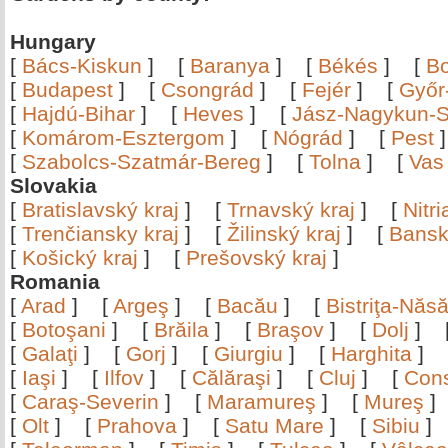
Hungary
[
Bács-Kiskun
]
[
Baranya
]
[
Békés
]
[
B
[
Budapest
]
[
Csongrád
]
[
Fejér
]
[
Győr
[
Hajdú-Bihar
]
[
Heves
]
[
Jász-Nagykun-S
[
Komárom-Esztergom
]
[
Nógrád
]
[
Pest
[
Szabolcs-Szatmár-Bereg
]
[
Tolna
]
[
Vas
Slovakia
[
Bratislavský kraj
]
[
Trnavský kraj
]
[
Nitr
[
Trenčiansky kraj
]
[
Žilinský kraj
]
[
Bansk
[
Košický kraj
]
[
Prešovský kraj
]
Romania
[
Arad
]
[
Argeş
]
[
Bacău
]
[
Bistriţa-Nă
[
Botoşani
]
[
Brăila
]
[
Braşov
]
[
Dolj
]
[
Galaţi
]
[
Gorj
]
[
Giurgiu
]
[
Harghita
]
[
Iaşi
]
[
Ilfov
]
[
Călăraşi
]
[
Cluj
]
[
Con
[
Caraş-Severin
]
[
Maramureş
]
[
Mureş
[
Olt
]
[
Prahova
]
[
Satu Mare
]
[
Sibiu