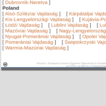
[
Dubrovnik-Neretva
]
Poland
[
Alsó-Sziléziai Vajdaság
]
[
Kárpátaljai Vaj
[
Kis-Lengyelországi Vajdaság
]
[
Kujávia-P
[
Łódźi Vajdaság
]
[
Lublini Vajdaság
]
[
Lu
[
Mazóviai Vajdaság
]
[
Nagy-Lengyelország
[
Nyugat-Pomerániai Vajdaság
]
[
Opolei Va
[
Pomerániai Vajdaság
]
[
Świętokrzyski Vaj
[
Warmia-Mazúriai Vajdaság
]
Készült a Budapesti Corvinus Egyetem Tájtervezési és Területf
az OTKA, az NKA és a Visegrádi Al