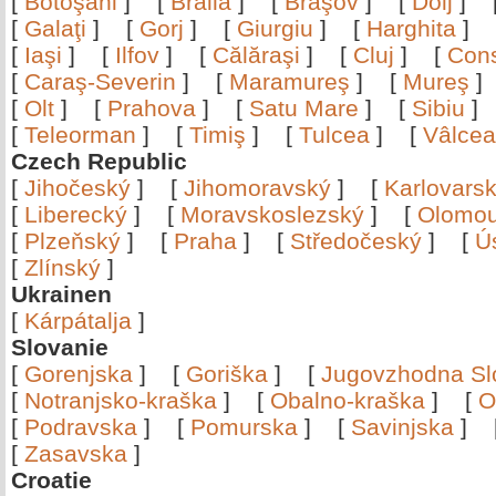
[
Botoşani
]
[
Brăila
]
[
Braşov
]
[
Dolj
]
[
Galaţi
]
[
Gorj
]
[
Giurgiu
]
[
Harghita
]
[
Iaşi
]
[
Ilfov
]
[
Călăraşi
]
[
Cluj
]
[
Con
[
Caraş-Severin
]
[
Maramureş
]
[
Mureş
[
Olt
]
[
Prahova
]
[
Satu Mare
]
[
Sibiu
[
Teleorman
]
[
Timiş
]
[
Tulcea
]
[
Vâlce
Czech Republic
[
Jihočeský
]
[
Jihomoravský
]
[
Karlovars
[
Liberecký
]
[
Moravskoslezský
]
[
Olomo
[
Plzeňský
]
[
Praha
]
[
Středočeský
]
[
Ú
[
Zlínský
]
Ukrainen
[
Kárpátalja
]
Slovanie
[
Gorenjska
]
[
Goriška
]
[
Jugovzhodna Sl
[
Notranjsko-kraška
]
[
Obalno-kraška
]
[
O
[
Podravska
]
[
Pomurska
]
[
Savinjska
]
[
Zasavska
]
Croatie