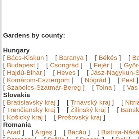
Gardens by county:
Hungary
[
Bács-Kiskun
]
[
Baranya
]
[
Békés
]
[
B
[
Budapest
]
[
Csongrád
]
[
Fejér
]
[
Győr
[
Hajdú-Bihar
]
[
Heves
]
[
Jász-Nagykun-S
[
Komárom-Esztergom
]
[
Nógrád
]
[
Pest
[
Szabolcs-Szatmár-Bereg
]
[
Tolna
]
[
Vas
Slovakia
[
Bratislavský kraj
]
[
Trnavský kraj
]
[
Nitr
[
Trenčiansky kraj
]
[
Žilinský kraj
]
[
Bansk
[
Košický kraj
]
[
Prešovský kraj
]
Romania
[
Arad
]
[
Argeş
]
[
Bacău
]
[
Bistriţa-Nă