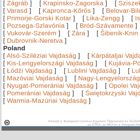
[
Zágráb
]
[
Krapinsko-Zagorska
]
[
Szisze
[
Varasd
]
[
Kapronca-Kőrös
]
[
Belovar-Bi
[
Primorje-Gorski Kotar
]
[
Lika-Zengg
]
[
I
[
Pozsega-Szlavónia
]
[
Bród-Szávamente
[
Vukovár-Szerém
]
[
Zára
]
[
Šibenik-Knin
[
Dubrovnik-Neretva
]
Poland
[
Alsó-Sziléziai Vajdaság
]
[
Kárpátaljai Vaj
[
Kis-Lengyelországi Vajdaság
]
[
Kujávia-P
[
Łódźi Vajdaság
]
[
Lublini Vajdaság
]
[
Lu
[
Mazóviai Vajdaság
]
[
Nagy-Lengyelország
[
Nyugat-Pomerániai Vajdaság
]
[
Opolei Va
[
Pomerániai Vajdaság
]
[
Świętokrzyski Vaj
[
Warmia-Mazúriai Vajdaság
]
Készült a Budapesti Corvinus Egyetem Tájtervezési és Területf
az OTKA, az NKA és a Visegrádi Al