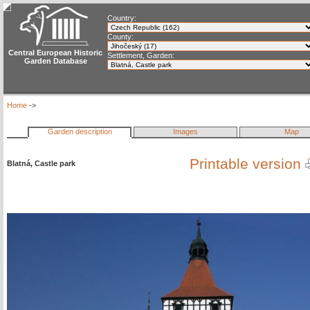
Country:
County:
Central European Historic
Settlement, Garden:
Garden Database
Home
->
Garden description
Images
Map
Printable version
Blatná, Castle park