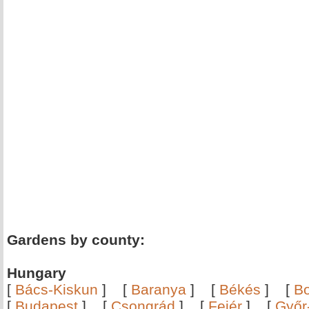
Gardens by county:
Hungary
[
Bács-Kiskun
]
[
Baranya
]
[
Békés
]
[
B
[
Budapest
]
[
Csongrád
]
[
Fejér
]
[
Győr