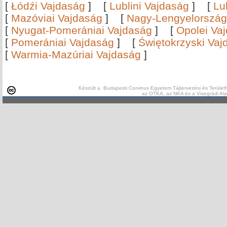
[
Łódźi Vajdaság
]
[
Lublini Vajdaság
]
[
Lu
[
Mazóviai Vajdaság
]
[
Nagy-Lengyelország
[
Nyugat-Pomerániai Vajdaság
]
[
Opolei Va
[
Pomerániai Vajdaság
]
[
Świętokrzyski Vaj
[
Warmia-Mazúriai Vajdaság
]
Készült a Budapesti Corvinus Egyetem Tájtervezési és Területf
az OTKA, az NKA és a Visegrádi Al