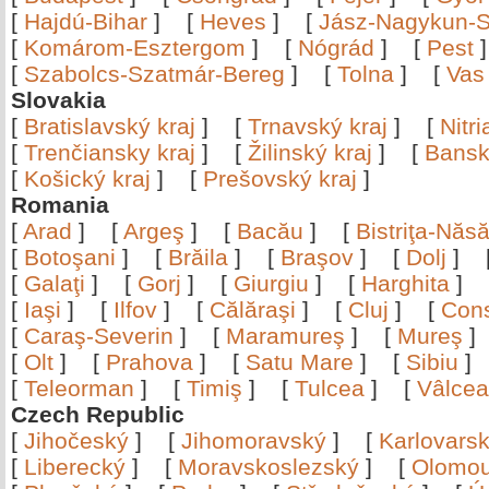
[
Hajdú-Bihar
]
[
Heves
]
[
Jász-Nagykun-S
[
Komárom-Esztergom
]
[
Nógrád
]
[
Pest
[
Szabolcs-Szatmár-Bereg
]
[
Tolna
]
[
Vas
Slovakia
[
Bratislavský kraj
]
[
Trnavský kraj
]
[
Nitr
[
Trenčiansky kraj
]
[
Žilinský kraj
]
[
Bansk
[
Košický kraj
]
[
Prešovský kraj
]
Romania
[
Arad
]
[
Argeş
]
[
Bacău
]
[
Bistriţa-Nă
[
Botoşani
]
[
Brăila
]
[
Braşov
]
[
Dolj
]
[
Galaţi
]
[
Gorj
]
[
Giurgiu
]
[
Harghita
]
[
Iaşi
]
[
Ilfov
]
[
Călăraşi
]
[
Cluj
]
[
Con
[
Caraş-Severin
]
[
Maramureş
]
[
Mureş
[
Olt
]
[
Prahova
]
[
Satu Mare
]
[
Sibiu
[
Teleorman
]
[
Timiş
]
[
Tulcea
]
[
Vâlce
Czech Republic
[
Jihočeský
]
[
Jihomoravský
]
[
Karlovars
[
Liberecký
]
[
Moravskoslezský
]
[
Olomo