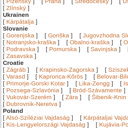
[
Plzeňský
]
[
Praha
]
[
Středočeský
]
[
Ú
[
Zlínský
]
Ukrainen
[
Kárpátalja
]
Slovanie
[
Gorenjska
]
[
Goriška
]
[
Jugovzhodna Sl
[
Notranjsko-kraška
]
[
Obalno-kraška
]
[
O
[
Podravska
]
[
Pomurska
]
[
Savinjska
]
[
Zasavska
]
Croatie
[
Zágráb
]
[
Krapinsko-Zagorska
]
[
Szisze
[
Varasd
]
[
Kapronca-Kőrös
]
[
Belovar-Bi
[
Primorje-Gorski Kotar
]
[
Lika-Zengg
]
[
I
[
Pozsega-Szlavónia
]
[
Bród-Szávamente
[
Vukovár-Szerém
]
[
Zára
]
[
Šibenik-Knin
[
Dubrovnik-Neretva
]
Poland
[
Alsó-Sziléziai Vajdaság
]
[
Kárpátaljai Vaj
[
Kis-Lengyelországi Vajdaság
]
[
Kujávia-P