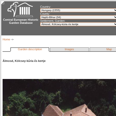
Country:
County:
Central European Historic
Settlement, Garden:
Garden Database
Home
->
Garden description
Images
Map
Álmosd, Kölcsey-kúria és kertje