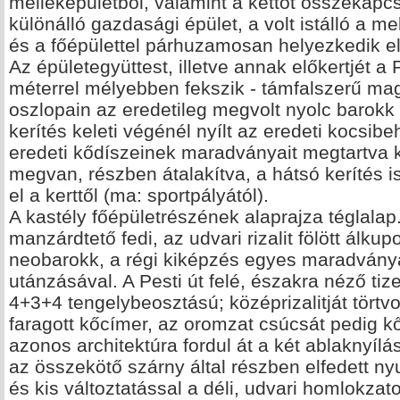
melléképületből, valamint a kettőt összekapc
különálló gazdasági épület, a volt istálló a me
és a főépülettel párhuzamosan helyezkedik el
Az épületegyüttest, illetve annak előkertjét a P
méterrel mélyebben fekszik - támfalszerű mag
oszlopain az eredetileg megvolt nyolc barokk
kerítés keleti végénél nyílt az eredeti kocsib
eredeti kődíszeinek maradványait megtartva 
megvan, részben átalakítva, a hátsó kerítés is
el a kerttől (ma: sportpályától).
A kastély főépületrészének alaprajza téglala
manzárdtető fedi, az udvari rizalit fölött álkupo
neobarokk, a régi kiképzés egyes maradvány
utánzásával. A Pesti út felé, északra néző ti
4+3+4 tengelybeosztású; középrizalitját tört
faragott kőcímer, az oromzat csúcsát pedig k
azonos architektúra fordul át a két ablaknyílá
az összekötő szárny által részben elfedett n
és kis változtatással a déli, udvari homlokzato