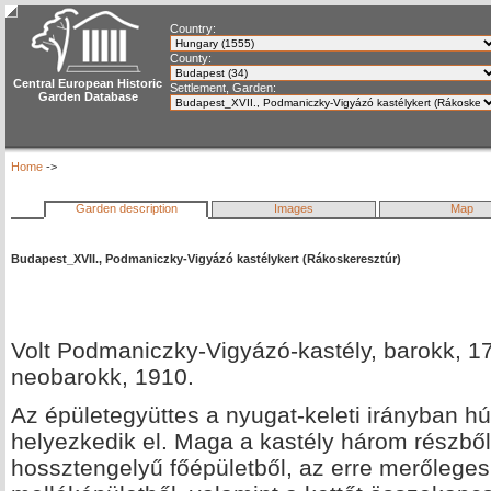
Country:
County:
Central European Historic
Settlement, Garden:
Garden Database
Home
->
Garden description
Images
Map
Budapest_XVII., Podmaniczky-Vigyázó kastélykert (Rákoskeresztúr)
Volt Podmaniczky-Vigyázó-kastély, barokk, 1
neobarokk, 1910.
Az épületegyüttes a nyugat-keleti irányban hú
helyezkedik el. Maga a kastély három részből 
hossztengelyű főépületből, az erre merőleges,