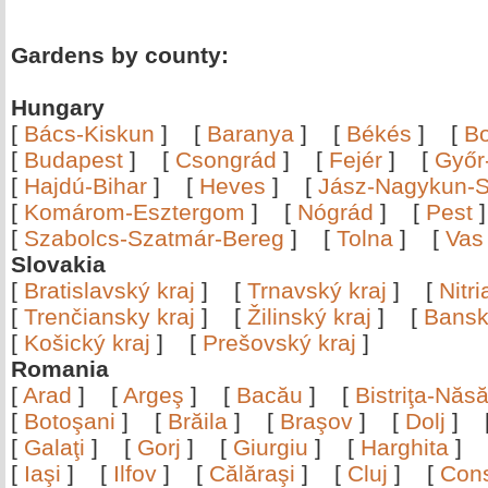
Gardens by county:
Hungary
[
Bács-Kiskun
]
[
Baranya
]
[
Békés
]
[
B
[
Budapest
]
[
Csongrád
]
[
Fejér
]
[
Győr
[
Hajdú-Bihar
]
[
Heves
]
[
Jász-Nagykun-S
[
Komárom-Esztergom
]
[
Nógrád
]
[
Pest
[
Szabolcs-Szatmár-Bereg
]
[
Tolna
]
[
Vas
Slovakia
[
Bratislavský kraj
]
[
Trnavský kraj
]
[
Nitr
[
Trenčiansky kraj
]
[
Žilinský kraj
]
[
Bansk
[
Košický kraj
]
[
Prešovský kraj
]
Romania
[
Arad
]
[
Argeş
]
[
Bacău
]
[
Bistriţa-Nă
[
Botoşani
]
[
Brăila
]
[
Braşov
]
[
Dolj
]
[
Galaţi
]
[
Gorj
]
[
Giurgiu
]
[
Harghita
]
[
Iaşi
]
[
Ilfov
]
[
Călăraşi
]
[
Cluj
]
[
Con