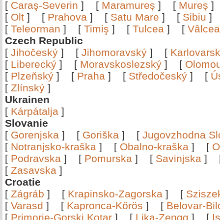
[
Caraş-Severin
]
[
Maramureş
]
[
Mureş
[
Olt
]
[
Prahova
]
[
Satu Mare
]
[
Sibiu
[
Teleorman
]
[
Timiş
]
[
Tulcea
]
[
Vâlce
Czech Republic
[
Jihočeský
]
[
Jihomoravský
]
[
Karlovars
[
Liberecký
]
[
Moravskoslezský
]
[
Olomo
[
Plzeňský
]
[
Praha
]
[
Středočeský
]
[
Ú
[
Zlínský
]
Ukrainen
[
Kárpátalja
]
Slovanie
[
Gorenjska
]
[
Goriška
]
[
Jugovzhodna Sl
[
Notranjsko-kraška
]
[
Obalno-kraška
]
[
O
[
Podravska
]
[
Pomurska
]
[
Savinjska
]
[
Zasavska
]
Croatie
[
Zágráb
]
[
Krapinsko-Zagorska
]
[
Szisze
[
Varasd
]
[
Kapronca-Kőrös
]
[
Belovar-Bi
[
Primorje-Gorski Kotar
]
[
Lika-Zengg
]
[
I