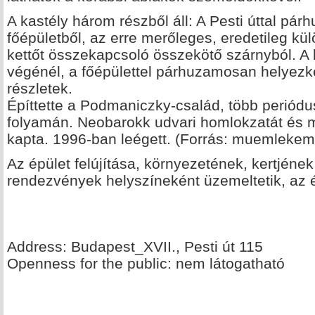
A kastély három részből áll: A Pesti úttal pár
főépületből, az erre merőleges, eredetileg kül
kettőt összekapcsoló összekötő szárnyból. A b
végénél, a főépülettel párhuzamosan helyezke
részletek.
Építtette a Podmaniczky-család, több periódu
folyamán. Neobarokk udvari homlokzatát és m
kapta. 1996-ban leégett. (Forrás: muemlekem
Az épület felújítása, környezetének, kertjéne
rendezvények helyszíneként üzemeltetik, az é
Address: Budapest_XVII., Pesti út 115
Openness for the public: nem látogatható