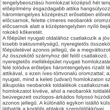
tengelybeosztású homlokzat középső hét ten
előépítmény ésgazdagabb attika hangsúlyozza
háromtengelyes középrészt erősebben előrelép
előcsarnok, felette címeres neobarokk oromza
előcsarnok alatt a középtengelyben nyíló bejá
rokokó kőkeretét.
A főépület nyugati oldalához csatlakozik a j
kisebb traktusmélységű, nyeregtetős összekö
főépületével azonos jellegű, de a megváltozot
Az összekötő szárnyhoz dél felől csatlakoz
nyeregtetős melléképület nyugati homlokzatán
felé tolódva erőteljes háromtengelyes rizalit l
attikával, s ezen íves-törtvonalú oromzattal; 
nyugati, mind a keleti (udvari) homlokzaton s
álkupolás neobarokk toldalékok csatlakoznak. 
homlokzatot kivéve, ahol a neobarokk toldalé
beüvegezett oszlopos-árkádos folyosó húzódi
azonos jellegű. A különálló egykori istálló kü
láthatók a korábbi ablakok szemöldökkövei.