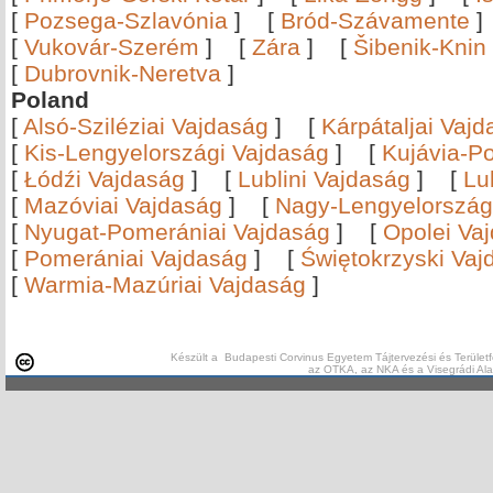
[
Pozsega-Szlavónia
]
[
Bród-Szávamente
[
Vukovár-Szerém
]
[
Zára
]
[
Šibenik-Knin
[
Dubrovnik-Neretva
]
Poland
[
Alsó-Sziléziai Vajdaság
]
[
Kárpátaljai Vaj
[
Kis-Lengyelországi Vajdaság
]
[
Kujávia-P
[
Łódźi Vajdaság
]
[
Lublini Vajdaság
]
[
Lu
[
Mazóviai Vajdaság
]
[
Nagy-Lengyelország
[
Nyugat-Pomerániai Vajdaság
]
[
Opolei Va
[
Pomerániai Vajdaság
]
[
Świętokrzyski Vaj
[
Warmia-Mazúriai Vajdaság
]
Készült a Budapesti Corvinus Egyetem Tájtervezési és Területf
az OTKA, az NKA és a Visegrádi Al