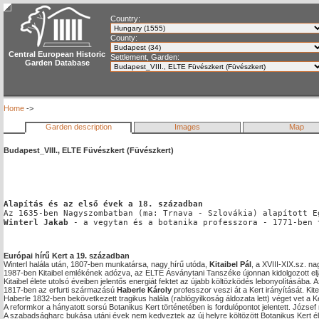
Country:
County:
Central European Historic
Settlement, Garden:
Garden Database
Home
->
Garden description
Images
Map
Budapest_VIII., ELTE Füvészkert (Füvészkert)
Alapítás és az első évek a 18. században
Az 1635-ben Nagyszombatban (ma: Trnava - Szlovákia) alapított E
Winterl Jakab
 - a vegytan és a botanika professzora - 1771-ben 
Európai hírű Kert a 19. században
Winterl halála után, 1807-ben munkatársa, nagy hírű utóda, 
Kitaibel Pál
, a XVIII-XIX.sz. n
1987-ben Kitaibel emlékének adózva, az ELTE Ásványtani Tanszéke újonnan kidolgozott eljár
Kitaibel élete utolsó éveiben jelentős energiát fektet az újabb költözködés lebonyolításába. Az
1817-ben az erfurti származású 
Haberle Károly
 professzor veszi át a Kert irányítását. Ki
Haberle 1832-ben bekövetkezett tragikus halála (rablógyilkoság áldozata lett) véget vet a K
A reformkor a hányatott sorsú Botanikus Kert történetében is fordulópontot jelentett. Józse
A szabadságharc bukása utáni évek nem kedveztek az új helyre költözött Botanikus Kert él