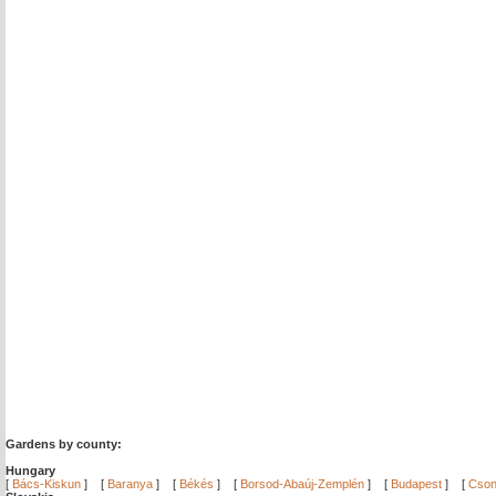
Gardens by county:
Hungary
[
Bács-Kiskun
]
[
Baranya
]
[
Békés
]
[
Borsod-Abaúj-Zemplén
]
[
Budapest
]
[
Cson