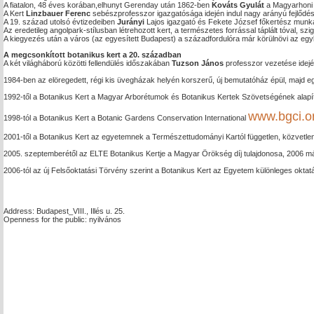
A fiatalon, 48 éves korában,elhunyt Gerenday után 1862-ben 
Kováts Gyulát
 a Magyarhoni 
A Kert 
Linzbauer Ferenc
 sebészprofesszor igazgatósága idején indul nagy arányú fejlődésn
A 19. század utolsó évtizedeiben 
Jurányi
 Lajos igazgató és Fekete József főkertész munk
Az eredetileg angolpark-stílusban létrehozott kert, a természetes forrással táplált tóval, 
A kiegyezés után a város (az egyesített Budapest) a századfordulóra már körülnövi az egy
A megcsonkított botanikus kert a 20. században
A két világháború közötti fellendülés időszakában 
Tuzson János
 professzor vezetése idej
1984-ben az elöregedett, régi kis üvegházak helyén korszerű, új bemutatóház épül, majd 
1992-től a Botanikus Kert a Magyar Arborétumok és Botanikus Kertek Szövetségének alapító
www.bgci.o
1998-tól a Botanikus Kert a Botanic Gardens Conservation International 
2001-től a Botanikus Kert az egyetemnek a Természettudományi Kartól független, közvetlenü
2005. szeptemberétől az ELTE Botanikus Kertje a Magyar Örökség díj tulajdonosa, 2006 máj
2006-tól az új Felsőoktatási Törvény szerint a Botanikus Kert az Egyetem különleges oktat
Address: Budapest_VIII., Illés u. 25.
Openness for the public: nyilvános