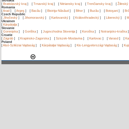
Slovakia
[
Bratislavský kraj
]
[
Trnavský kraj
]
[
Nitriansky kraj
]
[
Trenčiansky kraj
]
[
Žilinský
Romania
[
Arad
]
[
Argeş
]
[
Bacău
]
[
Bistriţa-Năsăud
]
[
Bihor
]
[
Buzău
]
[
Botoşani
]
[
Bră
Czech Republic
[
Jihočeský
]
[
Jihomoravský
]
[
Karlovarský
]
[
Královéhradecký
]
[
Liberecký
]
[
M
Ukrainen
[
Kárpátalja
]
Slovanie
[
Gorenjska
]
[
Goriška
]
[
Jugovzhodna Slovenija
]
[
Koroška
]
[
Notranjsko-kraška
Croatie
[
Zágráb
]
[
Krapinsko-Zagorska
]
[
Sziszek-Moslavina
]
[
Karlovac
]
[
Varasd
]
[
Ka
Poland
[
Alsó-Sziléziai Vajdaság
]
[
Kárpátaljai Vajdaság
]
[
Kis-Lengyelországi Vajdaság
]
[
Kuj