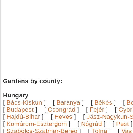
Gardens by county:
Hungary
[
Bács-Kiskun
]
[
Baranya
]
[
Békés
]
[
B
[
Budapest
]
[
Csongrád
]
[
Fejér
]
[
Győr
[
Hajdú-Bihar
]
[
Heves
]
[
Jász-Nagykun-S
[
Komárom-Esztergom
]
[
Nógrád
]
[
Pest
[
Szabolcs-Szatmár-Bereg
]
[
Tolna
]
[
Vas