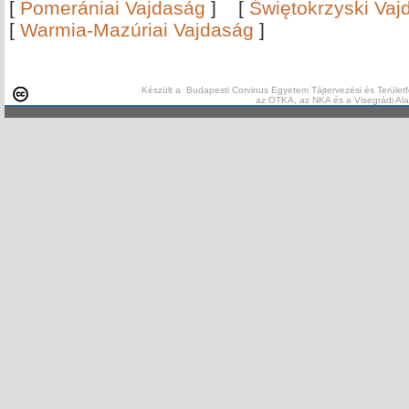
[
Pomerániai Vajdaság
]
[
Świętokrzyski Vaj
[
Warmia-Mazúriai Vajdaság
]
Készült a Budapesti Corvinus Egyetem Tájtervezési és Területf
az OTKA, az NKA és a Visegrádi Al