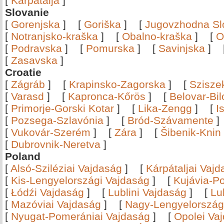
[
Kárpátalja
]
Slovanie
[
Gorenjska
]
[
Goriška
]
[
Jugovzhodna Sl
[
Notranjsko-kraška
]
[
Obalno-kraška
]
[
O
[
Podravska
]
[
Pomurska
]
[
Savinjska
]
[
Zasavska
]
Croatie
[
Zágráb
]
[
Krapinsko-Zagorska
]
[
Szisze
[
Varasd
]
[
Kapronca-Kőrös
]
[
Belovar-Bi
[
Primorje-Gorski Kotar
]
[
Lika-Zengg
]
[
I
[
Pozsega-Szlavónia
]
[
Bród-Szávamente
[
Vukovár-Szerém
]
[
Zára
]
[
Šibenik-Knin
[
Dubrovnik-Neretva
]
Poland
[
Alsó-Sziléziai Vajdaság
]
[
Kárpátaljai Vaj
[
Kis-Lengyelországi Vajdaság
]
[
Kujávia-P
[
Łódźi Vajdaság
]
[
Lublini Vajdaság
]
[
Lu
[
Mazóviai Vajdaság
]
[
Nagy-Lengyelország
[
Nyugat-Pomerániai Vajdaság
]
[
Opolei Va