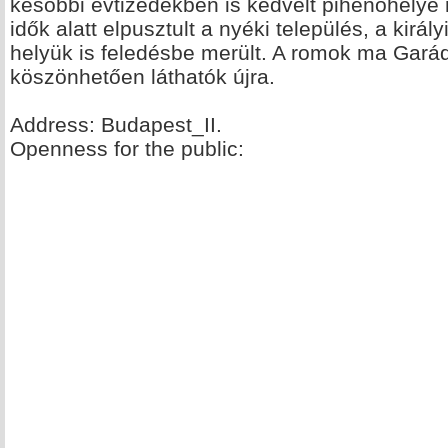
későbbi évtizedekben is kedvelt pihenőhelye m
idők alatt elpusztult a nyéki település, a kirá
helyük is feledésbe merült. A romok ma Gar
köszönhetően láthatók újra.
Address: Budapest_II.
Openness for the public: