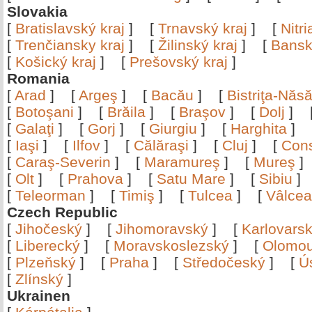
Slovakia
[
Bratislavský kraj
]
[
Trnavský kraj
]
[
Nitr
[
Trenčiansky kraj
]
[
Žilinský kraj
]
[
Bansk
[
Košický kraj
]
[
Prešovský kraj
]
Romania
[
Arad
]
[
Argeş
]
[
Bacău
]
[
Bistriţa-Nă
[
Botoşani
]
[
Brăila
]
[
Braşov
]
[
Dolj
]
[
Galaţi
]
[
Gorj
]
[
Giurgiu
]
[
Harghita
]
[
Iaşi
]
[
Ilfov
]
[
Călăraşi
]
[
Cluj
]
[
Con
[
Caraş-Severin
]
[
Maramureş
]
[
Mureş
[
Olt
]
[
Prahova
]
[
Satu Mare
]
[
Sibiu
[
Teleorman
]
[
Timiş
]
[
Tulcea
]
[
Vâlce
Czech Republic
[
Jihočeský
]
[
Jihomoravský
]
[
Karlovars
[
Liberecký
]
[
Moravskoslezský
]
[
Olomo
[
Plzeňský
]
[
Praha
]
[
Středočeský
]
[
Ú
[
Zlínský
]
Ukrainen