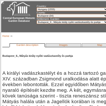
Country:
County:
Central European Historic
Settlement, Garden:
Garden Database
Home
->
Garden description
Images
Map
Budapest_II., Mátyás király nyéki vadászkastély és parkja
A királyi vadászkastélyt és a hozzá tartozó g
XIV. században Zsigmond uralkodása alatt ép
években lebontották. Ezzel egyidőben Mátyás
nyaraló építését kezdte meg. A két, egymásra
kövek tanúsága szerint - tiszta reneszánsz st
Mátyás halála után a Jagellók korában is megő