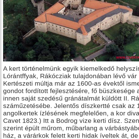
A kert történelmünk egyik kiemelkedő helyszí
Lórántffyak, Rákócziak tulajdonában lévő vár k
Kertészeti múltja már az 1600-as évektől ism
gondot fordított fejlesztésére, fő büszkesége 
innen saját szedésű gránátalmát küldött II. 
száműzetésébe. Jelentős díszkertté csak az 1
angolkertek ízlésének megfelelően, a kor diva
Cavet 1823.) Itt a Bodrog vize kerti dísz. Sze
szerint épült műrom, műbarlang a várbástyábó
ház, a várárkok felett kerti hidak íveltek át, d