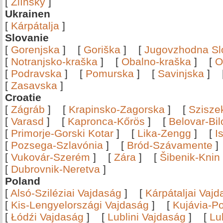
[
Zlínský
]
Ukrainen
[
Kárpátalja
]
Slovanie
[
Gorenjska
]
[
Goriška
]
[
Jugovzhodna Sl
[
Notranjsko-kraška
]
[
Obalno-kraška
]
[
O
[
Podravska
]
[
Pomurska
]
[
Savinjska
]
[
Zasavska
]
Croatie
[
Zágráb
]
[
Krapinsko-Zagorska
]
[
Szisze
[
Varasd
]
[
Kapronca-Kőrös
]
[
Belovar-Bi
[
Primorje-Gorski Kotar
]
[
Lika-Zengg
]
[
I
[
Pozsega-Szlavónia
]
[
Bród-Szávamente
[
Vukovár-Szerém
]
[
Zára
]
[
Šibenik-Knin
[
Dubrovnik-Neretva
]
Poland
[
Alsó-Sziléziai Vajdaság
]
[
Kárpátaljai Vaj
[
Kis-Lengyelországi Vajdaság
]
[
Kujávia-P
[
Łódźi Vajdaság
]
[
Lublini Vajdaság
]
[
Lu