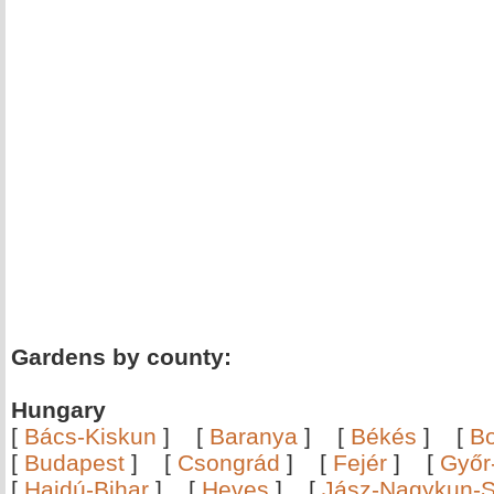
Gardens by county:
Hungary
[
Bács-Kiskun
]
[
Baranya
]
[
Békés
]
[
B
[
Budapest
]
[
Csongrád
]
[
Fejér
]
[
Győr
[
Hajdú-Bihar
]
[
Heves
]
[
Jász-Nagykun-S