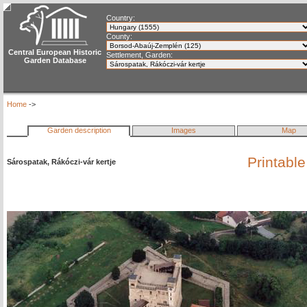
Country:
County:
Central European Historic
Settlement, Garden:
Garden Database
Home
->
Garden description
Images
Map
Printabl
Sárospatak, Rákóczi-vár kertje