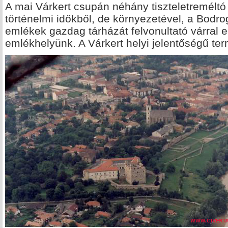
A mai Várkert csupán néhány tiszteletreméltó
történelmi időkből, de környezetével, a Bodrog
emlékek gazdag tárházát felvonultató várral eg
emlékhelyünk. A Várkert helyi jelentőségű ter