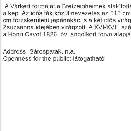
A Várkert formáját a Bretzeinheimek alakítot
a kép. Az idős fák közül nevezetes az 515 cm
cm törzskerületű japánakác, s a két idős virágo
Zsuzsanna idejében virágzott. A XVI-XVII. sz
a Henri Cavet 1826. évi angolkert terve alapján
Address: Sárospatak, n.a.
Openness for the public: látogatható