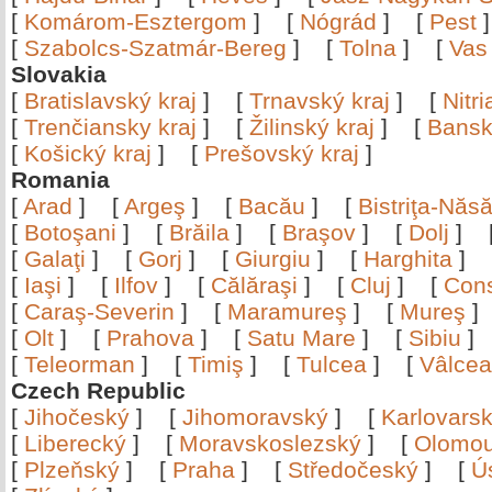
[
Komárom-Esztergom
]
[
Nógrád
]
[
Pest
[
Szabolcs-Szatmár-Bereg
]
[
Tolna
]
[
Vas
Slovakia
[
Bratislavský kraj
]
[
Trnavský kraj
]
[
Nitr
[
Trenčiansky kraj
]
[
Žilinský kraj
]
[
Bansk
[
Košický kraj
]
[
Prešovský kraj
]
Romania
[
Arad
]
[
Argeş
]
[
Bacău
]
[
Bistriţa-Nă
[
Botoşani
]
[
Brăila
]
[
Braşov
]
[
Dolj
]
[
Galaţi
]
[
Gorj
]
[
Giurgiu
]
[
Harghita
]
[
Iaşi
]
[
Ilfov
]
[
Călăraşi
]
[
Cluj
]
[
Con
[
Caraş-Severin
]
[
Maramureş
]
[
Mureş
[
Olt
]
[
Prahova
]
[
Satu Mare
]
[
Sibiu
[
Teleorman
]
[
Timiş
]
[
Tulcea
]
[
Vâlce
Czech Republic
[
Jihočeský
]
[
Jihomoravský
]
[
Karlovars
[
Liberecký
]
[
Moravskoslezský
]
[
Olomo
[
Plzeňský
]
[
Praha
]
[
Středočeský
]
[
Ú