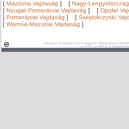
[
Mazóviai Vajdaság
]
[
Nagy-Lengyelország
[
Nyugat-Pomerániai Vajdaság
]
[
Opolei Va
[
Pomerániai Vajdaság
]
[
Świętokrzyski Vaj
[
Warmia-Mazúriai Vajdaság
]
Készült a Budapesti Corvinus Egyetem Tájtervezési és Területf
az OTKA, az NKA és a Visegrádi Al