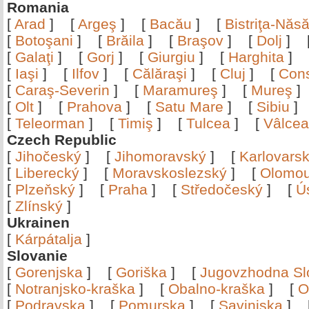
Romania
[
Arad
]
[
Argeş
]
[
Bacău
]
[
Bistriţa-Nă
[
Botoşani
]
[
Brăila
]
[
Braşov
]
[
Dolj
]
[
Galaţi
]
[
Gorj
]
[
Giurgiu
]
[
Harghita
]
[
Iaşi
]
[
Ilfov
]
[
Călăraşi
]
[
Cluj
]
[
Con
[
Caraş-Severin
]
[
Maramureş
]
[
Mureş
[
Olt
]
[
Prahova
]
[
Satu Mare
]
[
Sibiu
[
Teleorman
]
[
Timiş
]
[
Tulcea
]
[
Vâlce
Czech Republic
[
Jihočeský
]
[
Jihomoravský
]
[
Karlovars
[
Liberecký
]
[
Moravskoslezský
]
[
Olomo
[
Plzeňský
]
[
Praha
]
[
Středočeský
]
[
Ú
[
Zlínský
]
Ukrainen
[
Kárpátalja
]
Slovanie
[
Gorenjska
]
[
Goriška
]
[
Jugovzhodna Sl
[
Notranjsko-kraška
]
[
Obalno-kraška
]
[
O
[
Podravska
]
[
Pomurska
]
[
Savinjska
]