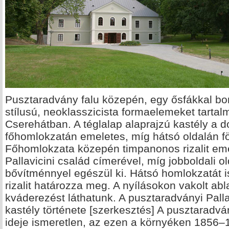
Pusztaradvány falu közepén, egy ősfákkal borí
stílusú, neoklasszicista formaelemeket tartalm
Cserehátban. A téglalap alaprajzú kastély a
főhomlokzatán emeletes, míg hátsó oldalán f
Főhomlokzata közepén timpanonos rizalit emel
Pallavicini család címerével, míg jobboldali 
bővítménnyel egészül ki. Hátsó homlokzatát 
rizalit határozza meg. A nyílásokon vakolt ab
kváderezést láthatunk. A pusztaradványi Palla
kastély története [szerkesztés] A pusztaradvá
ideje ismeretlen, az ezen a környéken 1856–1