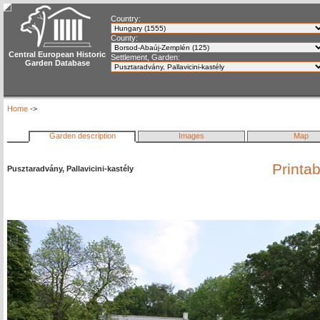
Country:
County:
Central European Historic
Settlement, Garden:
Garden Database
Home
->
Garden description
Images
Map
Printa
Pusztaradvány, Pallavicini-kastély