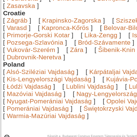
[
Zasavska
]
Croatie
[
Zágráb
]
[
Krapinsko-Zagorska
]
[
Szisze
[
Varasd
]
[
Kapronca-Kőrös
]
[
Belovar-Bi
[
Primorje-Gorski Kotar
]
[
Lika-Zengg
]
[
I
[
Pozsega-Szlavónia
]
[
Bród-Szávamente
[
Vukovár-Szerém
]
[
Zára
]
[
Šibenik-Knin
[
Dubrovnik-Neretva
]
Poland
[
Alsó-Sziléziai Vajdaság
]
[
Kárpátaljai Vaj
[
Kis-Lengyelországi Vajdaság
]
[
Kujávia-P
[
Łódźi Vajdaság
]
[
Lublini Vajdaság
]
[
Lu
[
Mazóviai Vajdaság
]
[
Nagy-Lengyelország
[
Nyugat-Pomerániai Vajdaság
]
[
Opolei Va
[
Pomerániai Vajdaság
]
[
Świętokrzyski Vaj
[
Warmia-Mazúriai Vajdaság
]
Készült a Budapesti Corvinus Egyetem Tájtervezési és Területf