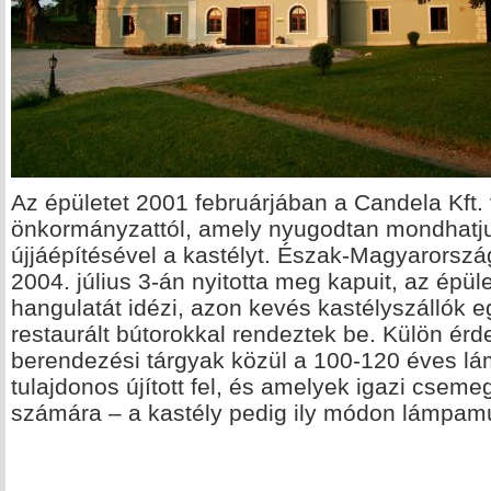
Az épületet 2001 februárjában a Candela Kft.
önkormányzattól, amely nyugodtan mondhatjuk
újjáépítésével a kastélyt. Észak-Magyarorszá
2004. július 3-án nyitotta meg kapuit, az épül
hangulatát idézi, azon kevés kastélyszállók 
restaurált bútorokkal rendeztek be. Külön ér
berendezési tárgyak közül a 100-120 éves lá
tulajdonos újított fel, és amelyek igazi cseme
számára – a kastély pedig ily módon lámpam