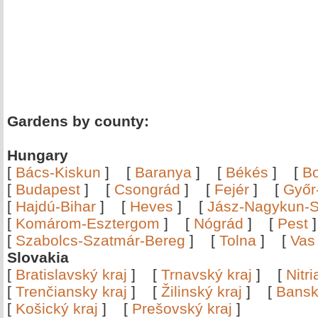
Gardens by county:
Hungary
[
Bács-Kiskun
]
[
Baranya
]
[
Békés
]
[
B
[
Budapest
]
[
Csongrád
]
[
Fejér
]
[
Győr
[
Hajdú-Bihar
]
[
Heves
]
[
Jász-Nagykun-S
[
Komárom-Esztergom
]
[
Nógrád
]
[
Pest
[
Szabolcs-Szatmár-Bereg
]
[
Tolna
]
[
Vas
Slovakia
[
Bratislavský kraj
]
[
Trnavský kraj
]
[
Nitr
[
Trenčiansky kraj
]
[
Žilinský kraj
]
[
Bansk
[
Košický kraj
]
[
Prešovský kraj
]