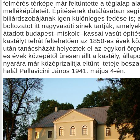
felmérés térképe már feltüntette a téglalap al
melléképületeit. Építésének datálásában segít
biliárdszobájának igen különleges fedése is; 
boltozatot itt nagyvasúti sínek tartják, ame
átadott budapest–miskolc–kassai vasút építés
kastélyt tehát feltehetően az 1850-es évek kö
után tanácsházát helyeztek el az egykori őrgr
es évek közepétől üresen állt a kastély, állap
nyarára már középrizalitja eltűnt, teteje beszak
halál Pallavicini János 1941. május 4-én.