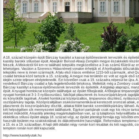
A 18. század közepén épült Bárczay kastélyt a kassai építőmesterek tervezték és építetté
kastély barokk stílusban épült. Abaújkér Borsod-Abaúj-Zemplén megye északkeleti részé
fekszik. A Miskolctól 64 km-re található település megközelítése a 3-as számú főútról az e
lehetséges. Vasúton a Szerencs Hidasnémeti vonalon érhetjük el. A honfoglalás időszakában
település neve is innen származik. A falu első írásos említése 1215-ből származik, ahol Q
család birtokai közé tartozik a 15. századig. A megye mai területén ez volt az egyik első sz
idején szinte teljesen elnéptelenedik. Ezt követően csak a 19. századra népesül be újra. A
rendelkező Bárczay család a falu legjelentősebb birtokosa. Mellettük még a Zombory csal
Bárczay kastélyt a kassai építőmesterek tervezték és építették. A téglalap alaprajzú, man
épült. A nyugati homlokzat közepén találhatjuk az épület főbejáratát. A főbejárat timpano
nyugati homlokzat 3-1-3 nyílásosztású, falsíkjait pilaszterek és koszorúpárkányok tagol
és könyöklők tagolnak. A keleti homlokzat középrizalitos, timpanonos díszítésű, nyílásoszt
osztópárkány tagolja. Középrizalitjában stukkóornamentikával keretezett oromzati ablak, előtt
pilaszterek és koszorúpárkány díszítik, ablakai fölött barokk szemöldökpárkány látható. Az
két helységében sík mennyezetet találhatunk. Egykori parkjának csak egy kis része tarto
intézet működött. A kastély jelenleg magántulajdonban van, az új tulajdonos helyreállítatta az
eklektikus stílusú épület alapja 18. század végi, az épület jelenlegi formája egy későbbi e
használt épületet ma szakiskolának és diákotthonként használják. Református temploma r
a 15. és a 19. században. A hajó déli oldalán négy román kori résablak és két nagyobb, csúcs
templom román kori déli kapuzatát.
http://www.kastelyutak.hu