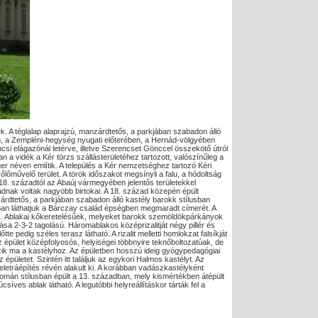
k. A téglalap alaprajzú, manzárdtetős, a parkjában szabadon álló
n, a Zempléni-hegység nyugati előterében, a Hernád-völgyében
ncsi elágazónál letérve, illetve Szerencset Gönccel összekötő útról
 a vidék a Kér törzs szállásterületéhez tartozott, valószínűleg a
uer néven említik. A település a Kér nemzetséghez tartozó Kéri
őlőművelő terület. A török időszakot megsínyli a falu, a hódoltság
 18. századtól az Abaúj vármegyében jelentős területekkel
ádnak voltak nagyobb birtokai. A 18. század közepén épült
zárdtetős, a parkjában szabadon álló kastély barokk stílusban
njában láthatjuk a Bárczay család épségben megmaradt címerét. A
ják. Ablakai kőkeretelésűek, melyeket barokk szemöldökpárkányok
ása 2-3-2 tagolású. Háromablakos középrizalitját négy pillér és
e pedig széles terasz látható. A rizalit melletti homlokzat falsíkját
 épület középfolyosós, helyiségei többnyire teknőbolto­zatú­ak, de
zik ma a kastélyhoz. Az épületben hosszú ideig gyógypedagógiai
 épületet. Szintén itt találjuk az egykori Halmos kastélyt. Az
meletráépítés révén alakult ki. A korábban vadászkastélyként
omán stílusban épült a 13. században, mely kismértékben átépült
íves ablak látható. A legutóbbi helyreállításkor tárták fel a