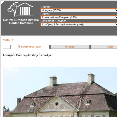
Country:
County:
Central European Historic
Settlement, Garden:
Garden Database
Home
->
Garden description
Images
Map
Abaújkér, Bárczay-kastély és parkja