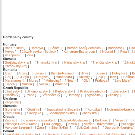
Gardens by county:
Hungary
[
Bács-Kiskun
]
[
Baranya
]
[
Békés
]
[
Borsod-Abaúj-Zemplén
]
[
Budapest
]
[
Cso
[
Heves
]
[
Jász-Nagykun-Szolnok
]
[
Komárom-Esztergom
]
[
Nógrád
]
[
Pest
]
[
[
Veszprém
]
[
Zala
]
Slovakia
[
Bratislavský kraj
]
[
Trnavský kraj
]
[
Nitriansky kraj
]
[
Trenčiansky kraj
]
[
Žilinsk
[
Prešovský kraj
]
Romania
[
Arad
]
[
Argeş
]
[
Bacău
]
[
Bistriţa-Năsăud
]
[
Bihor
]
[
Buzău
]
[
Botoşani
]
[
Br
[
Gorj
]
[
Giurgiu
]
[
Harghita
]
[
Hunedoara
]
[
Ialomiţa
]
[
Iaşi
]
[
Ilfov
]
[
Călăraş
[
Maramureş
]
[
Mureş
]
[
Mehedinţi
]
[
Neamţ
]
[
Olt
]
[
Prahova
]
[
Satu Mare
]
[
Tulcea
]
[
Vâlcea
]
[
Vaslui
]
[
Vrancea
]
Czech Republic
[
Jihočeský
]
[
Jihomoravský
]
[
Karlovarský
]
[
Královéhradecký
]
[
Liberecký
]
[
[
Plzeňský
]
[
Praha
]
[
Středočeský
]
[
Ústecký
]
[
Vysočina
]
[
Zlínský
]
Ukrainen
[
Kárpátalja
]
Slovanie
[
Gorenjska
]
[
Goriška
]
[
Jugovzhodna Slovenija
]
[
Koroška
]
[
Notranjsko-kraška
[
Pomurska
]
[
Savinjska
]
[
Spodnjeposavska
]
[
Zasavska
]
Croatie
[
Zágráb
]
[
Krapinsko-Zagorska
]
[
Sziszek-Moslavina
]
[
Karlovac
]
[
Varasd
]
[
K
[
Primorje-Gorski Kotar
]
[
Lika-Zengg
]
[
Isztria
]
[
Verőce-Drávamente
]
[
Pozsega-
[
Vukovár-Szerém
]
[
Zára
]
[
Šibenik-Knin
]
[
Split-Dalmácia
]
[
Dubrovnik-Neretva
Poland
[
Alsó-Sziléziai Vajdaság
]
[
Kárpátaljai Vajdaság
]
[
Kis-Lengyelországi Vajdaság
]
[
Ku