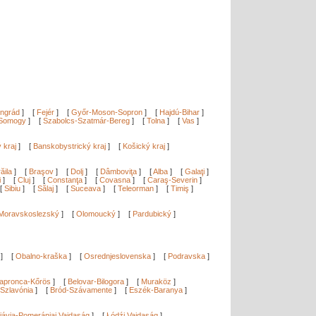
ngrád
]
[
Fejér
]
[
Győr-Moson-Sopron
]
[
Hajdú-Bihar
]
Somogy
]
[
Szabolcs-Szatmár-Bereg
]
[
Tolna
]
[
Vas
]
ý kraj
]
[
Banskobystrický kraj
]
[
Košický kraj
]
ăila
]
[
Braşov
]
[
Dolj
]
[
Dâmboviţa
]
[
Alba
]
[
Galaţi
]
i
]
[
Cluj
]
[
Constanţa
]
[
Covasna
]
[
Caraş-Severin
]
[
Sibiu
]
[
Sălaj
]
[
Suceava
]
[
Teleorman
]
[
Timiş
]
Moravskoslezský
]
[
Olomoucký
]
[
Pardubický
]
]
[
Obalno-kraška
]
[
Osrednjeslovenska
]
[
Podravska
]
apronca-Kőrös
]
[
Belovar-Bilogora
]
[
Muraköz
]
Szlavónia
]
[
Bród-Szávamente
]
[
Eszék-Baranya
]
]
jávia-Pomerániai Vajdaság
]
[
Łódźi Vajdaság
]