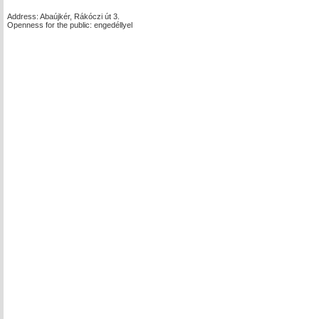
Address: Abaújkér, Rákóczi út 3.
Openness for the public: engedéllyel