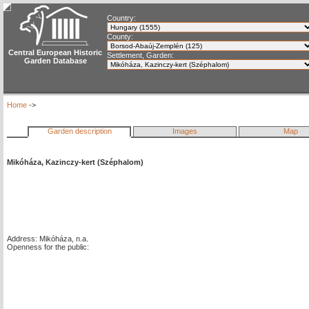
Country:
County:
Central European Historic
Settlement, Garden:
Garden Database
Home
->
Garden description
Images
Map
Mikóháza, Kazinczy-kert (Széphalom)
Address: Mikóháza, n.a.
Openness for the public: