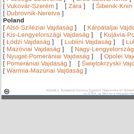
[
Vukovár-Szerém
]
[
Zára
]
[
Šibenik-Knin
[
Dubrovnik-Neretva
]
Poland
[
Alsó-Sziléziai Vajdaság
]
[
Kárpátaljai Vaj
[
Kis-Lengyelországi Vajdaság
]
[
Kujávia-P
[
Łódźi Vajdaság
]
[
Lublini Vajdaság
]
[
Lu
[
Mazóviai Vajdaság
]
[
Nagy-Lengyelország
[
Nyugat-Pomerániai Vajdaság
]
[
Opolei Va
[
Pomerániai Vajdaság
]
[
Świętokrzyski Vaj
[
Warmia-Mazúriai Vajdaság
]
Készült a Budapesti Corvinus Egyetem Tájtervezési és Területf
az OTKA, az NKA és a Visegrádi Al