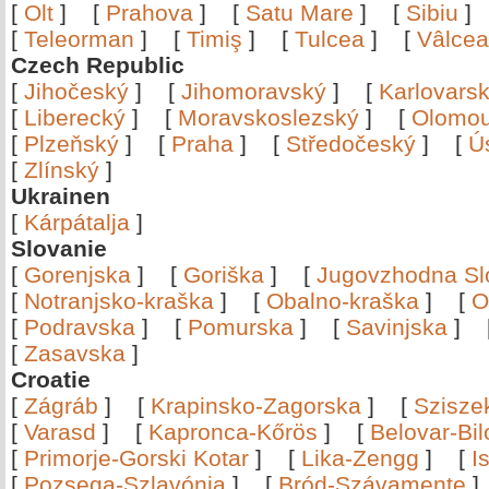
[
Olt
]
[
Prahova
]
[
Satu Mare
]
[
Sibiu
[
Teleorman
]
[
Timiş
]
[
Tulcea
]
[
Vâlce
Czech Republic
[
Jihočeský
]
[
Jihomoravský
]
[
Karlovars
[
Liberecký
]
[
Moravskoslezský
]
[
Olomo
[
Plzeňský
]
[
Praha
]
[
Středočeský
]
[
Ú
[
Zlínský
]
Ukrainen
[
Kárpátalja
]
Slovanie
[
Gorenjska
]
[
Goriška
]
[
Jugovzhodna Sl
[
Notranjsko-kraška
]
[
Obalno-kraška
]
[
O
[
Podravska
]
[
Pomurska
]
[
Savinjska
]
[
Zasavska
]
Croatie
[
Zágráb
]
[
Krapinsko-Zagorska
]
[
Szisze
[
Varasd
]
[
Kapronca-Kőrös
]
[
Belovar-Bi
[
Primorje-Gorski Kotar
]
[
Lika-Zengg
]
[
I
[
Pozsega-Szlavónia
]
[
Bród-Szávamente