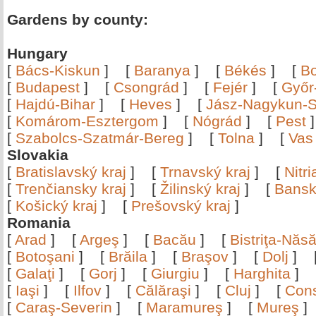
Gardens by county:
Hungary
[
Bács-Kiskun
]
[
Baranya
]
[
Békés
]
[
B
[
Budapest
]
[
Csongrád
]
[
Fejér
]
[
Győr
[
Hajdú-Bihar
]
[
Heves
]
[
Jász-Nagykun-S
[
Komárom-Esztergom
]
[
Nógrád
]
[
Pest
[
Szabolcs-Szatmár-Bereg
]
[
Tolna
]
[
Vas
Slovakia
[
Bratislavský kraj
]
[
Trnavský kraj
]
[
Nitr
[
Trenčiansky kraj
]
[
Žilinský kraj
]
[
Bansk
[
Košický kraj
]
[
Prešovský kraj
]
Romania
[
Arad
]
[
Argeş
]
[
Bacău
]
[
Bistriţa-Nă
[
Botoşani
]
[
Brăila
]
[
Braşov
]
[
Dolj
]
[
Galaţi
]
[
Gorj
]
[
Giurgiu
]
[
Harghita
]
[
Iaşi
]
[
Ilfov
]
[
Călăraşi
]
[
Cluj
]
[
Con
[
Caraş-Severin
]
[
Maramureş
]
[
Mureş