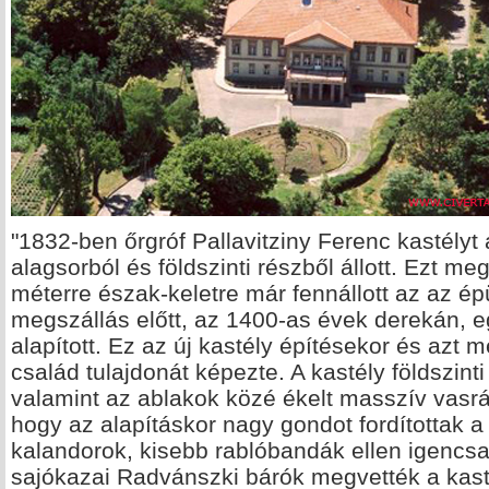
"1832-ben őrgróf Pallavitziny Ferenc kastélyt a
alagsorból és földszinti részből állott. Ezt m
méterre észak-keletre már fennállott az az ép
megszállás előtt, az 1400-as évek derekán, 
alapított. Ez az új kastély építésekor és azt 
család tulajdonát képezte. A kastély földszint
valamint az ablakok közé ékelt masszív vasr
hogy az alapításkor nagy gondot fordítottak a
kalandorok, kisebb rablóbandák ellen igencsak
sajókazai Radvánszki bárók megvették a kasté