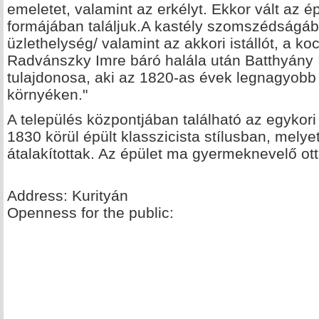
emeletet, valamint az erkélyt. Ekkor vált az é
formájában találjuk.A kastély szomszédságában
üzlethelység/ valamint az akkori istállót, a k
Radvánszky Imre báró halála után Batthyány Is
tulajdonosa, aki az 1820-as évek legnagyobb 
környéken."
A település központjában található az egykori P
1830 körül épült klasszicista stílusban, melye
átalakítottak. Az épület ma gyermeknevelő ot
Address: Kurityán
Openness for the public: