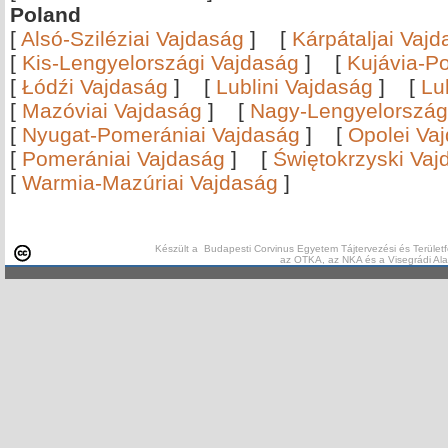
Poland
[
Alsó-Sziléziai Vajdaság
]
[
Kárpátaljai Vaj
[
Kis-Lengyelországi Vajdaság
]
[
Kujávia-P
[
Łódźi Vajdaság
]
[
Lublini Vajdaság
]
[
Lu
[
Mazóviai Vajdaság
]
[
Nagy-Lengyelország
[
Nyugat-Pomerániai Vajdaság
]
[
Opolei Va
[
Pomerániai Vajdaság
]
[
Świętokrzyski Vaj
[
Warmia-Mazúriai Vajdaság
]
Készült a Budapesti Corvinus Egyetem Tájtervezési és Területf
az OTKA, az NKA és a Visegrádi Al