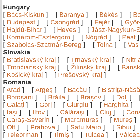
Hungary
[
Bács-Kiskun
]
[
Baranya
]
[
Békés
]
[
B
[
Budapest
]
[
Csongrád
]
[
Fejér
]
[
Győr
[
Hajdú-Bihar
]
[
Heves
]
[
Jász-Nagykun-S
[
Komárom-Esztergom
]
[
Nógrád
]
[
Pest
[
Szabolcs-Szatmár-Bereg
]
[
Tolna
]
[
Vas
Slovakia
[
Bratislavský kraj
]
[
Trnavský kraj
]
[
Nitr
[
Trenčiansky kraj
]
[
Žilinský kraj
]
[
Bansk
[
Košický kraj
]
[
Prešovský kraj
]
Romania
[
Arad
]
[
Argeş
]
[
Bacău
]
[
Bistriţa-Nă
[
Botoşani
]
[
Brăila
]
[
Braşov
]
[
Dolj
]
[
Galaţi
]
[
Gorj
]
[
Giurgiu
]
[
Harghita
]
[
Iaşi
]
[
Ilfov
]
[
Călăraşi
]
[
Cluj
]
[
Con
[
Caraş-Severin
]
[
Maramureş
]
[
Mureş
[
Olt
]
[
Prahova
]
[
Satu Mare
]
[
Sibiu
[
Teleorman
]
[
Timiş
]
[
Tulcea
]
[
Vâlce