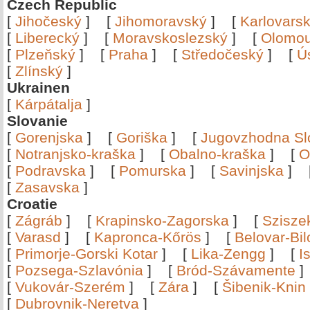
Czech Republic
[
Jihočeský
]
[
Jihomoravský
]
[
Karlovars
[
Liberecký
]
[
Moravskoslezský
]
[
Olomo
[
Plzeňský
]
[
Praha
]
[
Středočeský
]
[
Ú
[
Zlínský
]
Ukrainen
[
Kárpátalja
]
Slovanie
[
Gorenjska
]
[
Goriška
]
[
Jugovzhodna Sl
[
Notranjsko-kraška
]
[
Obalno-kraška
]
[
O
[
Podravska
]
[
Pomurska
]
[
Savinjska
]
[
Zasavska
]
Croatie
[
Zágráb
]
[
Krapinsko-Zagorska
]
[
Szisze
[
Varasd
]
[
Kapronca-Kőrös
]
[
Belovar-Bi
[
Primorje-Gorski Kotar
]
[
Lika-Zengg
]
[
I
[
Pozsega-Szlavónia
]
[
Bród-Szávamente
[
Vukovár-Szerém
]
[
Zára
]
[
Šibenik-Knin
[
Dubrovnik-Neretva
]