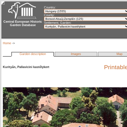
Country:
County:
Central European Historic
Settlement, Garden:
Garden Database
Home
->
Garden description
Images
Map
Printabl
Kurityán, Pallavicini kastélykert