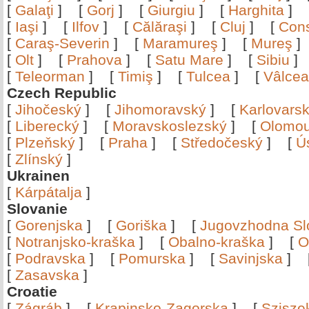
[
Galaţi
]
[
Gorj
]
[
Giurgiu
]
[
Harghita
]
[
Iaşi
]
[
Ilfov
]
[
Călăraşi
]
[
Cluj
]
[
Con
[
Caraş-Severin
]
[
Maramureş
]
[
Mureş
[
Olt
]
[
Prahova
]
[
Satu Mare
]
[
Sibiu
[
Teleorman
]
[
Timiş
]
[
Tulcea
]
[
Vâlce
Czech Republic
[
Jihočeský
]
[
Jihomoravský
]
[
Karlovars
[
Liberecký
]
[
Moravskoslezský
]
[
Olomo
[
Plzeňský
]
[
Praha
]
[
Středočeský
]
[
Ú
[
Zlínský
]
Ukrainen
[
Kárpátalja
]
Slovanie
[
Gorenjska
]
[
Goriška
]
[
Jugovzhodna Sl
[
Notranjsko-kraška
]
[
Obalno-kraška
]
[
O
[
Podravska
]
[
Pomurska
]
[
Savinjska
]
[
Zasavska
]
Croatie
[
Zágráb
]
[
Krapinsko-Zagorska
]
[
Szisze