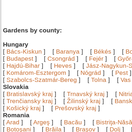
Gardens by county:
Hungary
[
Bács-Kiskun
]
[
Baranya
]
[
Békés
]
[
B
[
Budapest
]
[
Csongrád
]
[
Fejér
]
[
Győr
[
Hajdú-Bihar
]
[
Heves
]
[
Jász-Nagykun-S
[
Komárom-Esztergom
]
[
Nógrád
]
[
Pest
[
Szabolcs-Szatmár-Bereg
]
[
Tolna
]
[
Vas
Slovakia
[
Bratislavský kraj
]
[
Trnavský kraj
]
[
Nitr
[
Trenčiansky kraj
]
[
Žilinský kraj
]
[
Bansk
[
Košický kraj
]
[
Prešovský kraj
]
Romania
[
Arad
]
[
Argeş
]
[
Bacău
]
[
Bistriţa-Nă
[
Botoşani
]
[
Brăila
]
[
Braşov
]
[
Dolj
]