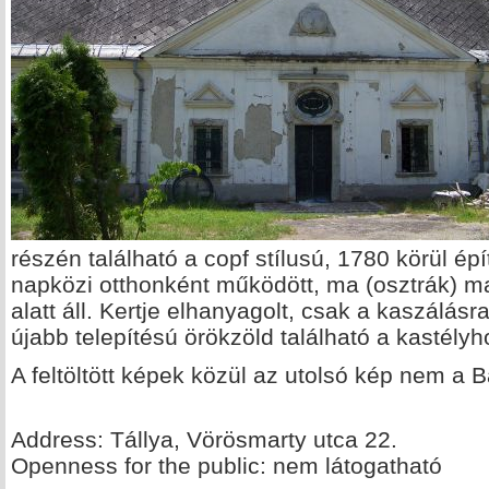
részén található a copf stílusú, 1780 körül épí
napközi otthonként működött, ma (osztrák) ma
alatt áll. Kertje elhanyagolt, csak a kaszálás
újabb telepítésú örökzöld található a kastély
A feltöltött képek közül az utolsó kép nem a B
Address: Tállya, Vörösmarty utca 22.
Openness for the public: nem látogatható