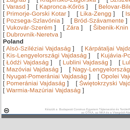
[
Varasd
]
[
Kapronca-Kőrös
]
[
Belovar-Bi
[
Primorje-Gorski Kotar
]
[
Lika-Zengg
]
[
I
[
Pozsega-Szlavónia
]
[
Bród-Szávamente
[
Vukovár-Szerém
]
[
Zára
]
[
Šibenik-Knin
[
Dubrovnik-Neretva
]
Poland
[
Alsó-Sziléziai Vajdaság
]
[
Kárpátaljai Vaj
[
Kis-Lengyelországi Vajdaság
]
[
Kujávia-P
[
Łódźi Vajdaság
]
[
Lublini Vajdaság
]
[
Lu
[
Mazóviai Vajdaság
]
[
Nagy-Lengyelország
[
Nyugat-Pomerániai Vajdaság
]
[
Opolei Va
[
Pomerániai Vajdaság
]
[
Świętokrzyski Vaj
[
Warmia-Mazúriai Vajdaság
]
Készült a Budapesti Corvinus Egyetem Tájtervezési és Területf
az OTKA, az NKA és a Visegrádi Al