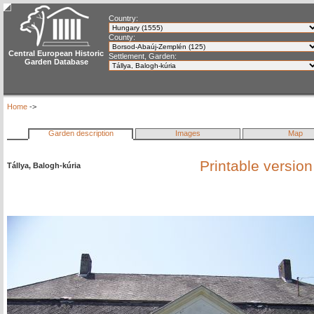
Country:
County:
Central European Historic
Settlement, Garden:
Garden Database
Home
->
Garden description
Images
Map
Printable versio
Tállya, Balogh-kúria