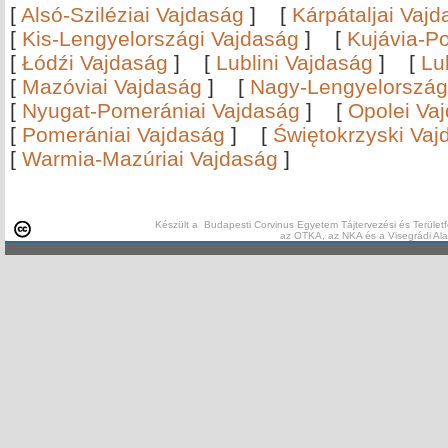
[
Alsó-Sziléziai Vajdaság
]
[
Kárpátaljai Vaj
[
Kis-Lengyelországi Vajdaság
]
[
Kujávia-P
[
Łódźi Vajdaság
]
[
Lublini Vajdaság
]
[
Lu
[
Mazóviai Vajdaság
]
[
Nagy-Lengyelország
[
Nyugat-Pomerániai Vajdaság
]
[
Opolei Va
[
Pomerániai Vajdaság
]
[
Świętokrzyski Vaj
[
Warmia-Mazúriai Vajdaság
]
Készült a Budapesti Corvinus Egyetem Tájtervezési és Területf
az OTKA, az NKA és a Visegrádi Al