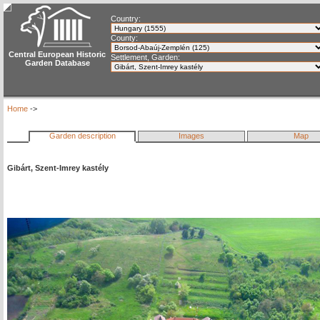
Country:
County:
Central European Historic
Settlement, Garden:
Garden Database
Home
->
Garden description
Images
Map
Gibárt, Szent-Imrey kastély