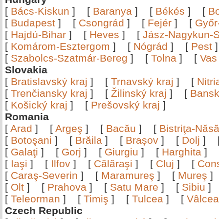
[
Bács-Kiskun
]
[
Baranya
]
[
Békés
]
[
B
[
Budapest
]
[
Csongrád
]
[
Fejér
]
[
Győr
[
Hajdú-Bihar
]
[
Heves
]
[
Jász-Nagykun-S
[
Komárom-Esztergom
]
[
Nógrád
]
[
Pest
[
Szabolcs-Szatmár-Bereg
]
[
Tolna
]
[
Vas
Slovakia
[
Bratislavský kraj
]
[
Trnavský kraj
]
[
Nitr
[
Trenčiansky kraj
]
[
Žilinský kraj
]
[
Bansk
[
Košický kraj
]
[
Prešovský kraj
]
Romania
[
Arad
]
[
Argeş
]
[
Bacău
]
[
Bistriţa-Nă
[
Botoşani
]
[
Brăila
]
[
Braşov
]
[
Dolj
]
[
Galaţi
]
[
Gorj
]
[
Giurgiu
]
[
Harghita
]
[
Iaşi
]
[
Ilfov
]
[
Călăraşi
]
[
Cluj
]
[
Con
[
Caraş-Severin
]
[
Maramureş
]
[
Mureş
[
Olt
]
[
Prahova
]
[
Satu Mare
]
[
Sibiu
[
Teleorman
]
[
Timiş
]
[
Tulcea
]
[
Vâlce
Czech Republic