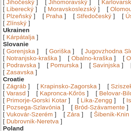
[
Jihočeský
]
[
Jihomoravský
]
[
Karlovars
[
Liberecký
]
[
Moravskoslezský
]
[
Olomo
[
Plzeňský
]
[
Praha
]
[
Středočeský
]
[
Ú
[
Zlínský
]
Ukrainen
[
Kárpátalja
]
Slovanie
[
Gorenjska
]
[
Goriška
]
[
Jugovzhodna Sl
[
Notranjsko-kraška
]
[
Obalno-kraška
]
[
O
[
Podravska
]
[
Pomurska
]
[
Savinjska
]
[
Zasavska
]
Croatie
[
Zágráb
]
[
Krapinsko-Zagorska
]
[
Szisze
[
Varasd
]
[
Kapronca-Kőrös
]
[
Belovar-Bi
[
Primorje-Gorski Kotar
]
[
Lika-Zengg
]
[
I
[
Pozsega-Szlavónia
]
[
Bród-Szávamente
[
Vukovár-Szerém
]
[
Zára
]
[
Šibenik-Knin
[
Dubrovnik-Neretva
]
Poland