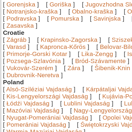
[
Gorenjska
]
[
Goriška
]
[
Jugovzhodna Sl
[
Notranjsko-kraška
]
[
Obalno-kraška
]
[
O
[
Podravska
]
[
Pomurska
]
[
Savinjska
]
[
Zasavska
]
Croatie
[
Zágráb
]
[
Krapinsko-Zagorska
]
[
Szisze
[
Varasd
]
[
Kapronca-Kőrös
]
[
Belovar-Bi
[
Primorje-Gorski Kotar
]
[
Lika-Zengg
]
[
I
[
Pozsega-Szlavónia
]
[
Bród-Szávamente
[
Vukovár-Szerém
]
[
Zára
]
[
Šibenik-Knin
[
Dubrovnik-Neretva
]
Poland
[
Alsó-Sziléziai Vajdaság
]
[
Kárpátaljai Vaj
[
Kis-Lengyelországi Vajdaság
]
[
Kujávia-P
[
Łódźi Vajdaság
]
[
Lublini Vajdaság
]
[
Lu
[
Mazóviai Vajdaság
]
[
Nagy-Lengyelország
[
Nyugat-Pomerániai Vajdaság
]
[
Opolei Va
[
Pomerániai Vajdaság
]
[
Świętokrzyski Vaj
[
Warmia-Mazúriai Vajdaság
]