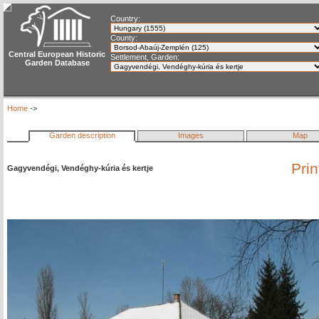
Country:
County:
Central European Historic
Settlement, Garden:
Garden Database
Home
->
Garden description
Images
Map
Pri
Gagyvendégi, Vendéghy-kúria és kertje