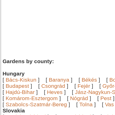
Gardens by county:
Hungary
[
Bács-Kiskun
]
[
Baranya
]
[
Békés
]
[
B
[
Budapest
]
[
Csongrád
]
[
Fejér
]
[
Győr
[
Hajdú-Bihar
]
[
Heves
]
[
Jász-Nagykun-S
[
Komárom-Esztergom
]
[
Nógrád
]
[
Pest
[
Szabolcs-Szatmár-Bereg
]
[
Tolna
]
[
Vas
Slovakia