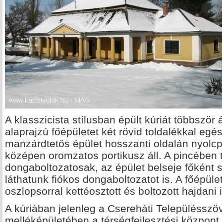
A klasszicista stílusban épült kúriát többször 
alaprajzú főépületet két rövid toldalékkal egész
manzárdtetős épület hosszanti oldalán nyolcpi
középen oromzatos portikusz áll. A pincében 
dongaboltozatosak, az épület belseje főként s
láthatunk fiókos dongaboltozatot is. A főépüle
oszlopsorral kettéosztott és boltozott hajdani i
A kúriában jelenleg a Csereháti Településszöv
melléképületében a térségfejlesztési közpon