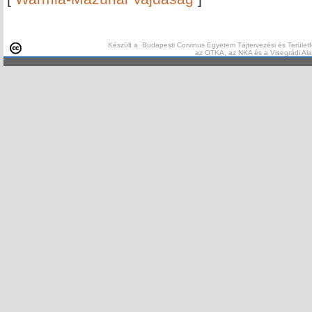
Készült a Budapesti Corvinus Egyetem Tájtervezési és Területf
az OTKA, az NKA és a Visegrádi Al