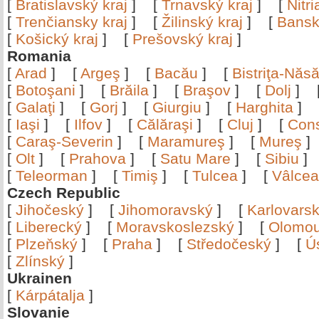
[
Bratislavský kraj
]
[
Trnavský kraj
]
[
Nitr
[
Trenčiansky kraj
]
[
Žilinský kraj
]
[
Bansk
[
Košický kraj
]
[
Prešovský kraj
]
Romania
[
Arad
]
[
Argeş
]
[
Bacău
]
[
Bistriţa-Nă
[
Botoşani
]
[
Brăila
]
[
Braşov
]
[
Dolj
]
[
Galaţi
]
[
Gorj
]
[
Giurgiu
]
[
Harghita
]
[
Iaşi
]
[
Ilfov
]
[
Călăraşi
]
[
Cluj
]
[
Con
[
Caraş-Severin
]
[
Maramureş
]
[
Mureş
[
Olt
]
[
Prahova
]
[
Satu Mare
]
[
Sibiu
[
Teleorman
]
[
Timiş
]
[
Tulcea
]
[
Vâlce
Czech Republic
[
Jihočeský
]
[
Jihomoravský
]
[
Karlovars
[
Liberecký
]
[
Moravskoslezský
]
[
Olomo
[
Plzeňský
]
[
Praha
]
[
Středočeský
]
[
Ú
[
Zlínský
]
Ukrainen
[
Kárpátalja
]
Slovanie