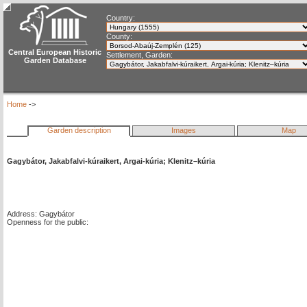
Country:
County:
Central European Historic
Settlement, Garden:
Garden Database
Home
->
Garden description
Images
Map
Gagybátor, Jakabfalvi-kúraikert, Argai-kúria; Klenitz–kúria
Address: Gagybátor
Openness for the public: