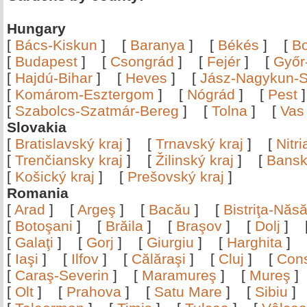
Hungary
[
Bács-Kiskun
]
[
Baranya
]
[
Békés
]
[
B
[
Budapest
]
[
Csongrád
]
[
Fejér
]
[
Győr
[
Hajdú-Bihar
]
[
Heves
]
[
Jász-Nagykun-S
[
Komárom-Esztergom
]
[
Nógrád
]
[
Pest
[
Szabolcs-Szatmár-Bereg
]
[
Tolna
]
[
Vas
Slovakia
[
Bratislavský kraj
]
[
Trnavský kraj
]
[
Nitr
[
Trenčiansky kraj
]
[
Žilinský kraj
]
[
Bansk
[
Košický kraj
]
[
Prešovský kraj
]
Romania
[
Arad
]
[
Argeş
]
[
Bacău
]
[
Bistriţa-Nă
[
Botoşani
]
[
Brăila
]
[
Braşov
]
[
Dolj
]
[
Galaţi
]
[
Gorj
]
[
Giurgiu
]
[
Harghita
]
[
Iaşi
]
[
Ilfov
]
[
Călăraşi
]
[
Cluj
]
[
Con
[
Caraş-Severin
]
[
Maramureş
]
[
Mureş
[
Olt
]
[
Prahova
]
[
Satu Mare
]
[
Sibiu