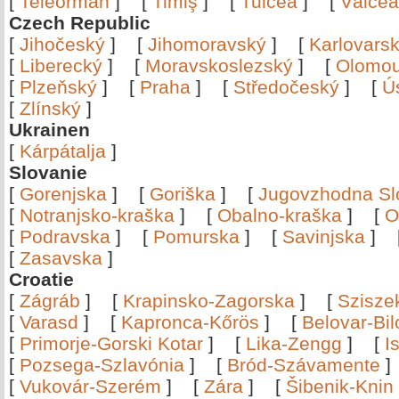
[
Teleorman
]
[
Timiş
]
[
Tulcea
]
[
Vâlce
Czech Republic
[
Jihočeský
]
[
Jihomoravský
]
[
Karlovars
[
Liberecký
]
[
Moravskoslezský
]
[
Olomo
[
Plzeňský
]
[
Praha
]
[
Středočeský
]
[
Ú
[
Zlínský
]
Ukrainen
[
Kárpátalja
]
Slovanie
[
Gorenjska
]
[
Goriška
]
[
Jugovzhodna Sl
[
Notranjsko-kraška
]
[
Obalno-kraška
]
[
O
[
Podravska
]
[
Pomurska
]
[
Savinjska
]
[
Zasavska
]
Croatie
[
Zágráb
]
[
Krapinsko-Zagorska
]
[
Szisze
[
Varasd
]
[
Kapronca-Kőrös
]
[
Belovar-Bi
[
Primorje-Gorski Kotar
]
[
Lika-Zengg
]
[
I
[
Pozsega-Szlavónia
]
[
Bród-Szávamente
[
Vukovár-Szerém
]
[
Zára
]
[
Šibenik-Knin