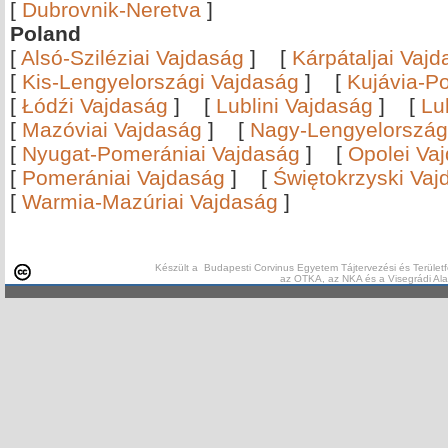
[
Dubrovnik-Neretva
]
Poland
[
Alsó-Sziléziai Vajdaság
]
[
Kárpátaljai Vaj
[
Kis-Lengyelországi Vajdaság
]
[
Kujávia-P
[
Łódźi Vajdaság
]
[
Lublini Vajdaság
]
[
Lu
[
Mazóviai Vajdaság
]
[
Nagy-Lengyelország
[
Nyugat-Pomerániai Vajdaság
]
[
Opolei Va
[
Pomerániai Vajdaság
]
[
Świętokrzyski Vaj
[
Warmia-Mazúriai Vajdaság
]
Készült a Budapesti Corvinus Egyetem Tájtervezési és Területf
az OTKA, az NKA és a Visegrádi Al