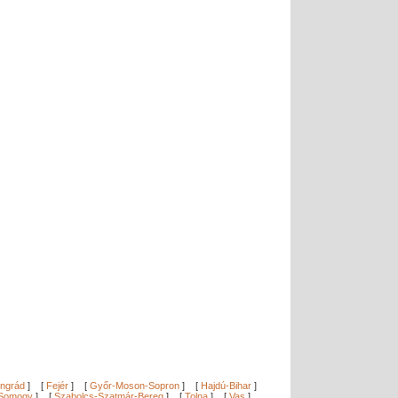
ngrád
]
[
Fejér
]
[
Győr-Moson-Sopron
]
[
Hajdú-Bihar
]
Somogy
]
[
Szabolcs-Szatmár-Bereg
]
[
Tolna
]
[
Vas
]