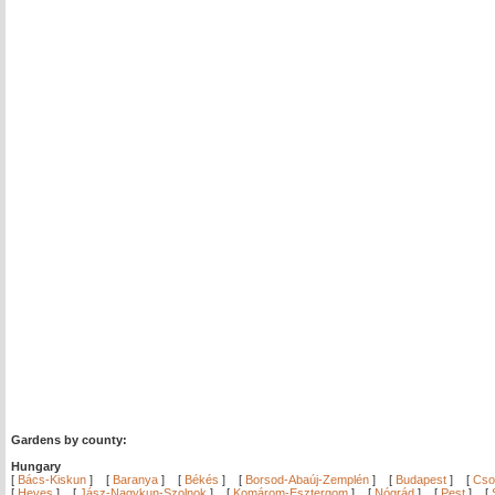
Gardens by county:
Hungary
[
Bács-Kiskun
]
[
Baranya
]
[
Békés
]
[
Borsod-Abaúj-Zemplén
]
[
Budapest
]
[
Cso
[
Heves
]
[
Jász-Nagykun-Szolnok
]
[
Komárom-Esztergom
]
[
Nógrád
]
[
Pest
]
[