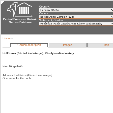
Country:
County:
Central European Historic
Settlement, Garden:
Garden Database
Home
->
Garden description
Images
Map
Hollóháza (Füzér-Lászlótanya), Károlyi-vadászkastély
Nem látogatható.
Address: Hollóháza (Füzér-Lászlótanya)
Openness for the public: