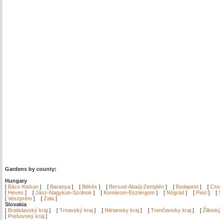
Gardens by county:
Hungary
[
Bács-Kiskun
]
[
Baranya
]
[
Békés
]
[
Borsod-Abaúj-Zemplén
]
[
Budapest
]
[
Cso
[
Heves
]
[
Jász-Nagykun-Szolnok
]
[
Komárom-Esztergom
]
[
Nógrád
]
[
Pest
]
[
[
Veszprém
]
[
Zala
]
Slovakia
[
Bratislavský kraj
]
[
Trnavský kraj
]
[
Nitriansky kraj
]
[
Trenčiansky kraj
]
[
Žilinsk
[
Prešovský kraj
]