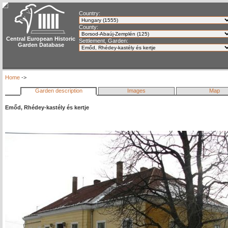
Country:
County:
Central European Historic
Settlement, Garden:
Garden Database
Home
->
Garden description
Images
Map
Emőd, Rhédey-kastély és kertje