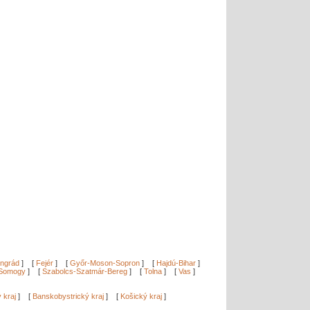
ngrád
]
[
Fejér
]
[
Győr-Moson-Sopron
]
[
Hajdú-Bihar
]
Somogy
]
[
Szabolcs-Szatmár-Bereg
]
[
Tolna
]
[
Vas
]
ý kraj
]
[
Banskobystrický kraj
]
[
Košický kraj
]