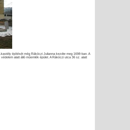
 A kastély építését még Rákóczi Julianna kezdte meg 1698-ban. A
s védelem alatt álló műemlék épület. A Rákóczi utca 36 sz. alatt