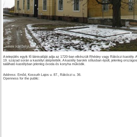
A település egyik fő látnivalóját adja az 1720-ban elkészült Rhédey vagy Rákóczi kastély.
19. század során a kastélyt átépítették. A kastély barokk stílusban épült, jelenleg országo
található kastélyban jelenleg óvoda és konyha működik.
Address: Emőd, Kossuth Lajos u. 87., Rákóczi u. 36.
Openness for the public: