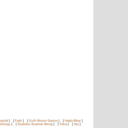
ngrád
]
[
Fejér
]
[
Győr-Moson-Sopron
]
[
Hajdú-Bihar
]
Somogy
]
[
Szabolcs-Szatmár-Bereg
]
[
Tolna
]
[
Vas
]