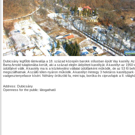
Dubicsány legfőbb látnivalója a 18. század közepén barokk stílusban épült Vay kastély. A
Barta Arnold tulajdonába került, aki a század elején átépítteti kastélyát. A kastélyt az 19
üdülőjévé válik. A kastély ma is a közlekedési vállalat üdülőjeként működik, de az 53 fő b
megszállhatnak. A szálló télen-nyáron működik. A kastélyt mintegy 3 hektáros kastélypark 
vadgesztenyefasor kíséri. Néhány örökzöld fa, mint tuja, boróka és ciprusfajok a II. világh
Address: Dubicsány
Openness for the public: látogatható