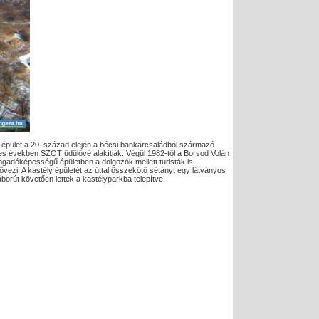
z épület a 20. század elején a bécsi bankárcsaládból származó
50-es években SZOT üdülővé alakítják. Végül 1982-től a Borsod Volán
efogadóképességű épületben a dolgozók mellett turisták is
övezi. A kastély épületét az úttal összekötő sétányt egy látványos
áborút követően lettek a kastélyparkba telepítve.