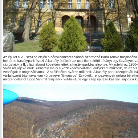
Az épület a 20. század elején a bécsi bankárcsaládból származó Barta Arnold tulajdonába ker
hektáros kastélypark övezi. A kastély épületét az úttal összekötő sétányt egy látványos v
ciprusfajok a II. világháborút követően lettek a kastélyparkba telepítve. A kastélyt az 19
Volán üdülőjévé válik. A kastély ma is a közlekedési vállalat üdülőjeként működik, de az 5
vendégek is megszállhatnak. A szálló télen-nyáron működik. A kastély park közepén áll, há
várfal szerű bástyával van körbevéve (látványos).Esküvők, rendezvények céljára bérelh
megrendeléstől függő.Van mit felújítani kívül-belül, de egy szép építésű kastély, sajnos a 