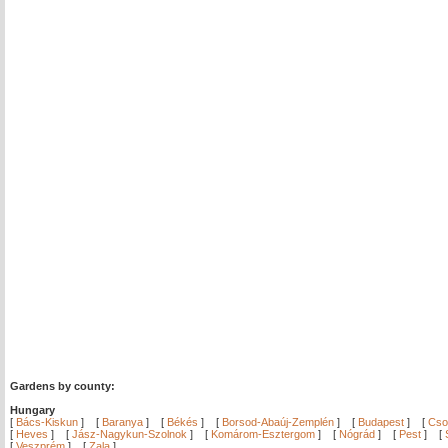
Gardens by county:
Hungary
[
Bács-Kiskun
]
[
Baranya
]
[
Békés
]
[
Borsod-Abaúj-Zemplén
]
[
Budapest
]
[
Cso
[
Heves
]
[
Jász-Nagykun-Szolnok
]
[
Komárom-Esztergom
]
[
Nógrád
]
[
Pest
]
[
[
Veszprém
]
[
Zala
]