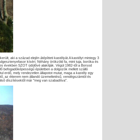
ült, aki a század elején átépítteti kastélyát.A kastélyt mintegy 3
adgesztenyefasor kíséri. Néhány örökzöld fa, mint tuja, boróka és
50-es években SZOT üdülővé alakítják. Végül 1982-től a Borsod
3 fő befogadóképességű épületben a dolgozók mellett szálló
tul erdő, mely rendezetlen állapotot mutat, maga a kastély egy
ető, az étterem nem állandó üzemeltetésű, vendégszámtól és
külső díszítésektől már "meg van szabadítva".