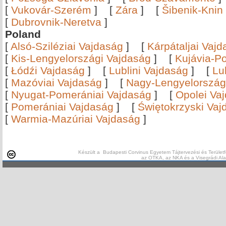
[
Vukovár-Szerém
]
[
Zára
]
[
Šibenik-Knin
[
Dubrovnik-Neretva
]
Poland
[
Alsó-Sziléziai Vajdaság
]
[
Kárpátaljai Vaj
[
Kis-Lengyelországi Vajdaság
]
[
Kujávia-P
[
Łódźi Vajdaság
]
[
Lublini Vajdaság
]
[
Lu
[
Mazóviai Vajdaság
]
[
Nagy-Lengyelország
[
Nyugat-Pomerániai Vajdaság
]
[
Opolei Va
[
Pomerániai Vajdaság
]
[
Świętokrzyski Vaj
[
Warmia-Mazúriai Vajdaság
]
Készült a Budapesti Corvinus Egyetem Tájtervezési és Területf
az OTKA, az NKA és a Visegrádi Al