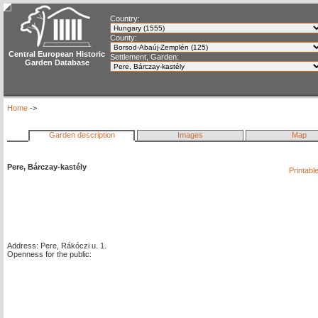
Country:
County:
Central European Historic
Settlement, Garden:
Garden Database
Home
->
Garden description
Images
Map
Pere, Bárczay-kastély
Printabl
Address: Pere, Rákóczi u. 1.
Openness for the public: