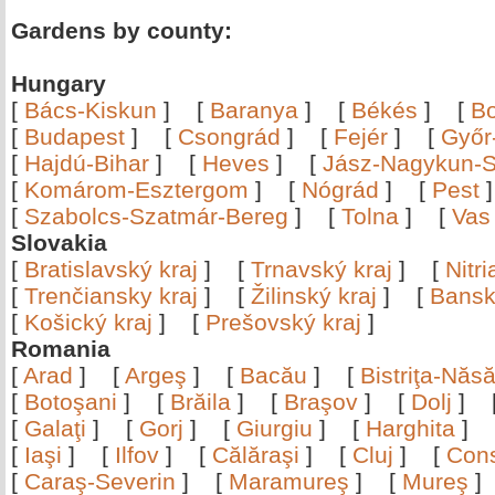
Gardens by county:
Hungary
[
Bács-Kiskun
]
[
Baranya
]
[
Békés
]
[
B
[
Budapest
]
[
Csongrád
]
[
Fejér
]
[
Győr
[
Hajdú-Bihar
]
[
Heves
]
[
Jász-Nagykun-S
[
Komárom-Esztergom
]
[
Nógrád
]
[
Pest
[
Szabolcs-Szatmár-Bereg
]
[
Tolna
]
[
Vas
Slovakia
[
Bratislavský kraj
]
[
Trnavský kraj
]
[
Nitr
[
Trenčiansky kraj
]
[
Žilinský kraj
]
[
Bansk
[
Košický kraj
]
[
Prešovský kraj
]
Romania
[
Arad
]
[
Argeş
]
[
Bacău
]
[
Bistriţa-Nă
[
Botoşani
]
[
Brăila
]
[
Braşov
]
[
Dolj
]
[
Galaţi
]
[
Gorj
]
[
Giurgiu
]
[
Harghita
]
[
Iaşi
]
[
Ilfov
]
[
Călăraşi
]
[
Cluj
]
[
Con
[
Caraş-Severin
]
[
Maramureş
]
[
Mureş