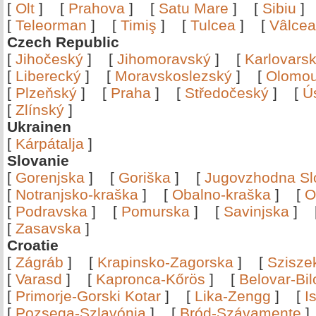
[
Olt
]
[
Prahova
]
[
Satu Mare
]
[
Sibiu
[
Teleorman
]
[
Timiş
]
[
Tulcea
]
[
Vâlce
Czech Republic
[
Jihočeský
]
[
Jihomoravský
]
[
Karlovars
[
Liberecký
]
[
Moravskoslezský
]
[
Olomo
[
Plzeňský
]
[
Praha
]
[
Středočeský
]
[
Ú
[
Zlínský
]
Ukrainen
[
Kárpátalja
]
Slovanie
[
Gorenjska
]
[
Goriška
]
[
Jugovzhodna Sl
[
Notranjsko-kraška
]
[
Obalno-kraška
]
[
O
[
Podravska
]
[
Pomurska
]
[
Savinjska
]
[
Zasavska
]
Croatie
[
Zágráb
]
[
Krapinsko-Zagorska
]
[
Szisze
[
Varasd
]
[
Kapronca-Kőrös
]
[
Belovar-Bi
[
Primorje-Gorski Kotar
]
[
Lika-Zengg
]
[
I
[
Pozsega-Szlavónia
]
[
Bród-Szávamente