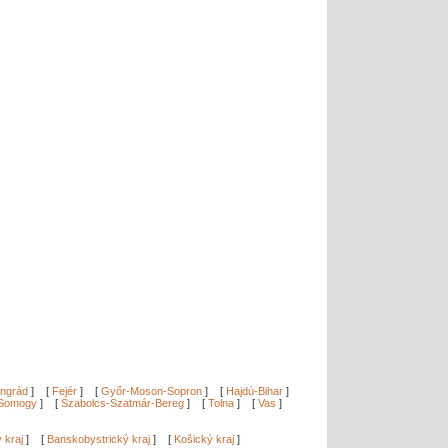
ngrád
]
[
Fejér
]
[
Győr-Moson-Sopron
]
[
Hajdú-Bihar
]
Somogy
]
[
Szabolcs-Szatmár-Bereg
]
[
Tolna
]
[
Vas
]
ý kraj
]
[
Banskobystrický kraj
]
[
Košický kraj
]