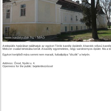
A település határában találhatjuk az egykori Török kastély épületét. A barokk stílusú kast
Melczer család birtokába került. A kastély egyemeletes, négy saroktornyos épület. Ma a te
Egykori kertjéből mára semmi nem maradt, futballpálya "díszlik" a helyén.
Address: Ónod, Nyéki u. 4.
Openness for the public: bejelentkezéssel