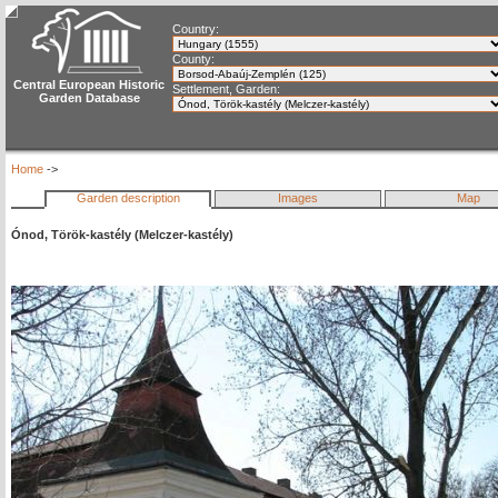
Country:
County:
Central European Historic
Settlement, Garden:
Garden Database
Home
->
Garden description
Images
Map
Ónod, Török-kastély (Melczer-kastély)