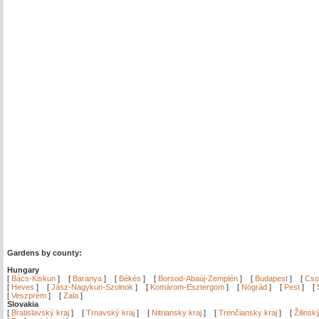
Gardens by county:
Hungary
[
Bács-Kiskun
]
[
Baranya
]
[
Békés
]
[
Borsod-Abaúj-Zemplén
]
[
Budapest
]
[
Cso
[
Heves
]
[
Jász-Nagykun-Szolnok
]
[
Komárom-Esztergom
]
[
Nógrád
]
[
Pest
]
[
[
Veszprém
]
[
Zala
]
Slovakia
[
Bratislavský kraj
]
[
Trnavský kraj
]
[
Nitriansky kraj
]
[
Trenčiansky kraj
]
[
Žilinsk