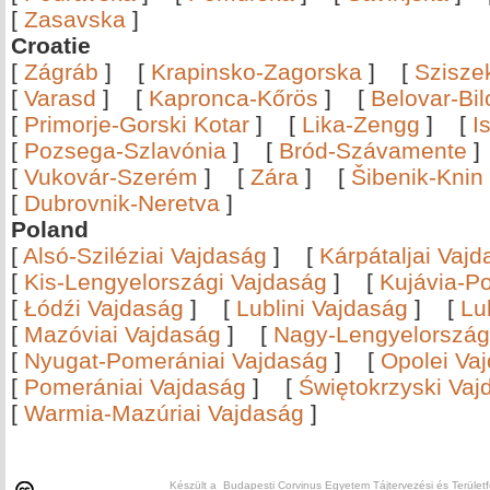
[
Zasavska
]
Croatie
[
Zágráb
]
[
Krapinsko-Zagorska
]
[
Szisze
[
Varasd
]
[
Kapronca-Kőrös
]
[
Belovar-Bi
[
Primorje-Gorski Kotar
]
[
Lika-Zengg
]
[
I
[
Pozsega-Szlavónia
]
[
Bród-Szávamente
[
Vukovár-Szerém
]
[
Zára
]
[
Šibenik-Knin
[
Dubrovnik-Neretva
]
Poland
[
Alsó-Sziléziai Vajdaság
]
[
Kárpátaljai Vaj
[
Kis-Lengyelországi Vajdaság
]
[
Kujávia-P
[
Łódźi Vajdaság
]
[
Lublini Vajdaság
]
[
Lu
[
Mazóviai Vajdaság
]
[
Nagy-Lengyelország
[
Nyugat-Pomerániai Vajdaság
]
[
Opolei Va
[
Pomerániai Vajdaság
]
[
Świętokrzyski Vaj
[
Warmia-Mazúriai Vajdaság
]
Készült a Budapesti Corvinus Egyetem Tájtervezési és Területf