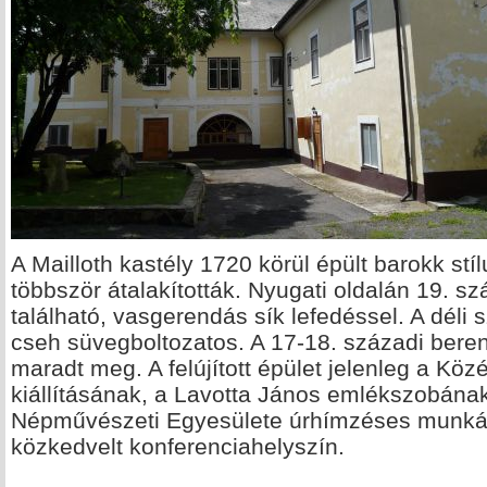
A Mailloth kastély 1720 körül épült barokk st
többször átalakították. Nyugati oldalán 19. szá
található, vasgerendás sík lefedéssel. A déli 
cseh süvegboltozatos. A 17-18. századi bere
maradt meg. A felújított épület jelenleg a Kö
kiállításának, a Lavotta János emlékszobána
Népművészeti Egyesülete úrhímzéses munkái 
közkedvelt konferenciahelyszín.