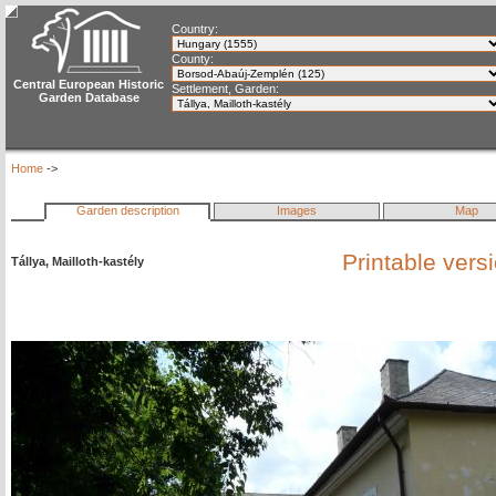
Country:
County:
Central European Historic
Settlement, Garden:
Garden Database
Home
->
Garden description
Images
Map
Printable vers
Tállya, Mailloth-kastély