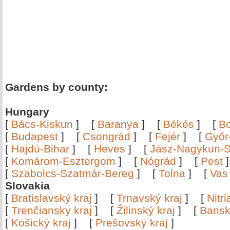
Gardens by county:
Hungary
[
Bács-Kiskun
]
[
Baranya
]
[
Békés
]
[
B
[
Budapest
]
[
Csongrád
]
[
Fejér
]
[
Győr
[
Hajdú-Bihar
]
[
Heves
]
[
Jász-Nagykun-S
[
Komárom-Esztergom
]
[
Nógrád
]
[
Pest
[
Szabolcs-Szatmár-Bereg
]
[
Tolna
]
[
Vas
Slovakia
[
Bratislavský kraj
]
[
Trnavský kraj
]
[
Nitr
[
Trenčiansky kraj
]
[
Žilinský kraj
]
[
Bansk
[
Košický kraj
]
[
Prešovský kraj
]