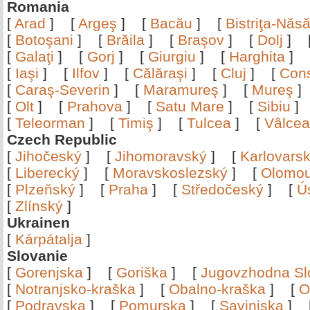
Romania
[
Arad
]
[
Argeş
]
[
Bacău
]
[
Bistriţa-Nă
[
Botoşani
]
[
Brăila
]
[
Braşov
]
[
Dolj
]
[
Galaţi
]
[
Gorj
]
[
Giurgiu
]
[
Harghita
]
[
Iaşi
]
[
Ilfov
]
[
Călăraşi
]
[
Cluj
]
[
Con
[
Caraş-Severin
]
[
Maramureş
]
[
Mureş
[
Olt
]
[
Prahova
]
[
Satu Mare
]
[
Sibiu
[
Teleorman
]
[
Timiş
]
[
Tulcea
]
[
Vâlce
Czech Republic
[
Jihočeský
]
[
Jihomoravský
]
[
Karlovars
[
Liberecký
]
[
Moravskoslezský
]
[
Olomo
[
Plzeňský
]
[
Praha
]
[
Středočeský
]
[
Ú
[
Zlínský
]
Ukrainen
[
Kárpátalja
]
Slovanie
[
Gorenjska
]
[
Goriška
]
[
Jugovzhodna Sl
[
Notranjsko-kraška
]
[
Obalno-kraška
]
[
O
[
Podravska
]
[
Pomurska
]
[
Savinjska
]