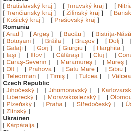
[
Bratislavský kraj
]
[
Trnavský kraj
]
[
Nitr
[
Trenčiansky kraj
]
[
Žilinský kraj
]
[
Bansk
[
Košický kraj
]
[
Prešovský kraj
]
Romania
[
Arad
]
[
Argeş
]
[
Bacău
]
[
Bistriţa-Nă
[
Botoşani
]
[
Brăila
]
[
Braşov
]
[
Dolj
]
[
Galaţi
]
[
Gorj
]
[
Giurgiu
]
[
Harghita
]
[
Iaşi
]
[
Ilfov
]
[
Călăraşi
]
[
Cluj
]
[
Con
[
Caraş-Severin
]
[
Maramureş
]
[
Mureş
[
Olt
]
[
Prahova
]
[
Satu Mare
]
[
Sibiu
[
Teleorman
]
[
Timiş
]
[
Tulcea
]
[
Vâlce
Czech Republic
[
Jihočeský
]
[
Jihomoravský
]
[
Karlovars
[
Liberecký
]
[
Moravskoslezský
]
[
Olomo
[
Plzeňský
]
[
Praha
]
[
Středočeský
]
[
Ú
[
Zlínský
]
Ukrainen
[
Kárpátalja
]