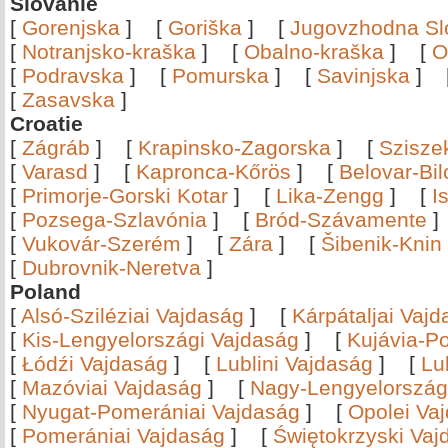
Slovanie
[
Gorenjska
]
[
Goriška
]
[
Jugovzhodna Sl
[
Notranjsko-kraška
]
[
Obalno-kraška
]
[
O
[
Podravska
]
[
Pomurska
]
[
Savinjska
]
[
Zasavska
]
Croatie
[
Zágráb
]
[
Krapinsko-Zagorska
]
[
Szisze
[
Varasd
]
[
Kapronca-Kőrös
]
[
Belovar-Bi
[
Primorje-Gorski Kotar
]
[
Lika-Zengg
]
[
I
[
Pozsega-Szlavónia
]
[
Bród-Szávamente
[
Vukovár-Szerém
]
[
Zára
]
[
Šibenik-Knin
[
Dubrovnik-Neretva
]
Poland
[
Alsó-Sziléziai Vajdaság
]
[
Kárpátaljai Vaj
[
Kis-Lengyelországi Vajdaság
]
[
Kujávia-P
[
Łódźi Vajdaság
]
[
Lublini Vajdaság
]
[
Lu
[
Mazóviai Vajdaság
]
[
Nagy-Lengyelország
[
Nyugat-Pomerániai Vajdaság
]
[
Opolei Va
[
Pomerániai Vajdaság
]
[
Świętokrzyski Vaj