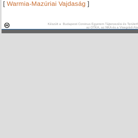
[
Warmia-Mazúriai Vajdaság
]
Készült a Budapesti Corvinus Egyetem Tájtervezési és Területf
az OTKA, az NKA és a Visegrádi Al