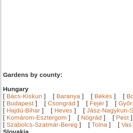
Gardens by county:
Hungary
[
Bács-Kiskun
]
[
Baranya
]
[
Békés
]
[
B
[
Budapest
]
[
Csongrád
]
[
Fejér
]
[
Győr
[
Hajdú-Bihar
]
[
Heves
]
[
Jász-Nagykun-S
[
Komárom-Esztergom
]
[
Nógrád
]
[
Pest
[
Szabolcs-Szatmár-Bereg
]
[
Tolna
]
[
Vas
Slovakia