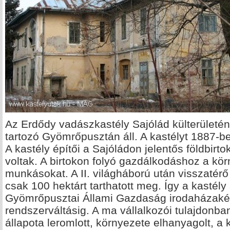
Az Erdődy vadászkastély Sajólád külterületén 
tartozó Gyömrőpusztán áll. A kastélyt 1887-ben
A kastély építői a Sajóládon jelentős földbir
voltak. A birtokon folyó gazdálkodáshoz a kör
munkásokat. A II. világháború után visszatérő
csak 100 hektárt tarthatott meg. Így a kastél
Gyömrőpusztai Állami Gazdaság irodaházaké
rendszerváltásig. A ma vállalkozói tulajdonba
állapota leromlott, környezete elhanyagolt, a 