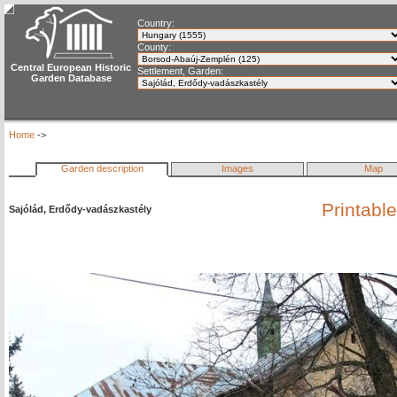
Country:
County:
Central European Historic
Settlement, Garden:
Garden Database
Home
->
Garden description
Images
Map
Printabl
Sajólád, Erdődy-vadászkastély