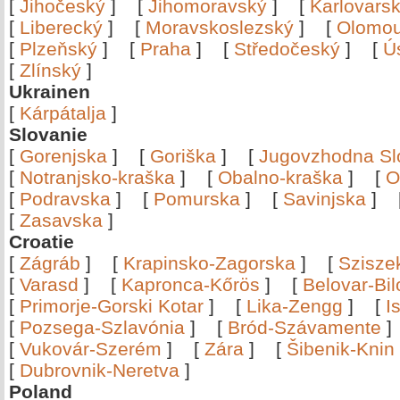
[
Jihočeský
]
[
Jihomoravský
]
[
Karlovars
[
Liberecký
]
[
Moravskoslezský
]
[
Olomo
[
Plzeňský
]
[
Praha
]
[
Středočeský
]
[
Ú
[
Zlínský
]
Ukrainen
[
Kárpátalja
]
Slovanie
[
Gorenjska
]
[
Goriška
]
[
Jugovzhodna Sl
[
Notranjsko-kraška
]
[
Obalno-kraška
]
[
O
[
Podravska
]
[
Pomurska
]
[
Savinjska
]
[
Zasavska
]
Croatie
[
Zágráb
]
[
Krapinsko-Zagorska
]
[
Szisze
[
Varasd
]
[
Kapronca-Kőrös
]
[
Belovar-Bi
[
Primorje-Gorski Kotar
]
[
Lika-Zengg
]
[
I
[
Pozsega-Szlavónia
]
[
Bród-Szávamente
[
Vukovár-Szerém
]
[
Zára
]
[
Šibenik-Knin
[
Dubrovnik-Neretva
]
Poland