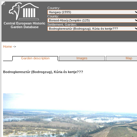
Country:
County:
Central European Historic
Settlement, Garden:
Garden Database
Home
->
Garden description
Images
Map
Bodrogkeresztúr (Bodrogzug), Kúria és kertje???