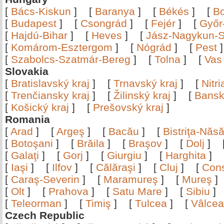
[
Bács-Kiskun
]
[
Baranya
]
[
Békés
]
[
B
[
Budapest
]
[
Csongrád
]
[
Fejér
]
[
Győr
[
Hajdú-Bihar
]
[
Heves
]
[
Jász-Nagykun-S
[
Komárom-Esztergom
]
[
Nógrád
]
[
Pest
[
Szabolcs-Szatmár-Bereg
]
[
Tolna
]
[
Vas
Slovakia
[
Bratislavský kraj
]
[
Trnavský kraj
]
[
Nitr
[
Trenčiansky kraj
]
[
Žilinský kraj
]
[
Bansk
[
Košický kraj
]
[
Prešovský kraj
]
Romania
[
Arad
]
[
Argeş
]
[
Bacău
]
[
Bistriţa-Nă
[
Botoşani
]
[
Brăila
]
[
Braşov
]
[
Dolj
]
[
Galaţi
]
[
Gorj
]
[
Giurgiu
]
[
Harghita
]
[
Iaşi
]
[
Ilfov
]
[
Călăraşi
]
[
Cluj
]
[
Con
[
Caraş-Severin
]
[
Maramureş
]
[
Mureş
[
Olt
]
[
Prahova
]
[
Satu Mare
]
[
Sibiu
[
Teleorman
]
[
Timiş
]
[
Tulcea
]
[
Vâlce
Czech Republic