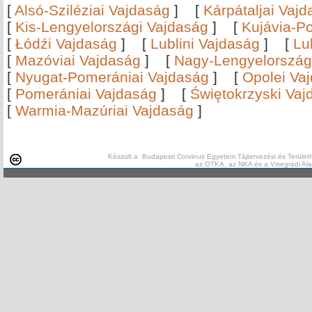
[
Alsó-Sziléziai Vajdaság
]
[
Kárpátaljai Vaj
[
Kis-Lengyelországi Vajdaság
]
[
Kujávia-P
[
Łódźi Vajdaság
]
[
Lublini Vajdaság
]
[
Lu
[
Mazóviai Vajdaság
]
[
Nagy-Lengyelország
[
Nyugat-Pomerániai Vajdaság
]
[
Opolei Va
[
Pomerániai Vajdaság
]
[
Świętokrzyski Vaj
[
Warmia-Mazúriai Vajdaság
]
Készült a Budapesti Corvinus Egyetem Tájtervezési és Területf
az OTKA, az NKA és a Visegrádi Al