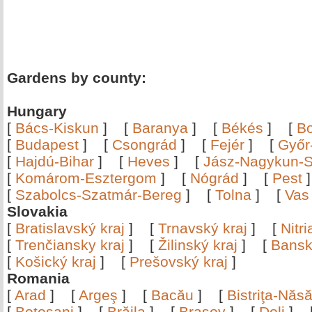
Gardens by county:
Hungary
[
Bács-Kiskun
]
[
Baranya
]
[
Békés
]
[
B
[
Budapest
]
[
Csongrád
]
[
Fejér
]
[
Győr
[
Hajdú-Bihar
]
[
Heves
]
[
Jász-Nagykun-S
[
Komárom-Esztergom
]
[
Nógrád
]
[
Pest
[
Szabolcs-Szatmár-Bereg
]
[
Tolna
]
[
Vas
Slovakia
[
Bratislavský kraj
]
[
Trnavský kraj
]
[
Nitr
[
Trenčiansky kraj
]
[
Žilinský kraj
]
[
Bansk
[
Košický kraj
]
[
Prešovský kraj
]
Romania
[
Arad
]
[
Argeş
]
[
Bacău
]
[
Bistriţa-Nă
[
Botoşani
]
[
Brăila
]
[
Braşov
]
[
Dolj
]