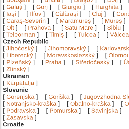
[
Galaţi
]
[
Gorj
]
[
Giurgiu
]
[
Harghita
]
[
Iaşi
]
[
Ilfov
]
[
Călăraşi
]
[
Cluj
]
[
Con
[
Caraş-Severin
]
[
Maramureş
]
[
Mureş
[
Olt
]
[
Prahova
]
[
Satu Mare
]
[
Sibiu
[
Teleorman
]
[
Timiş
]
[
Tulcea
]
[
Vâlce
Czech Republic
[
Jihočeský
]
[
Jihomoravský
]
[
Karlovars
[
Liberecký
]
[
Moravskoslezský
]
[
Olomo
[
Plzeňský
]
[
Praha
]
[
Středočeský
]
[
Ú
[
Zlínský
]
Ukrainen
[
Kárpátalja
]
Slovanie
[
Gorenjska
]
[
Goriška
]
[
Jugovzhodna Sl
[
Notranjsko-kraška
]
[
Obalno-kraška
]
[
O
[
Podravska
]
[
Pomurska
]
[
Savinjska
]
[
Zasavska
]
Croatie