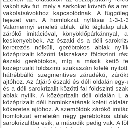
vakolt sáv fut, mely a sarkokat követő és a 
vakolatsávokhoz kapcsolódnak. A függőleg
fejezet van. A homlokzat nyílásai 1-3-1-
Valamennyi emeleti ablak, álló téglalap alak
zárókő imitációval, könyöklőpárkánnyal, a
keskenyebbek. Az északi és a déli sarokriza
keretezés nélküli, gerébtokos ablak nyíl
középrizalit közötti falszakasz földszinti 
északi gerébtokos, míg a másik kettő fe
középrizalit földszinti szakaszán kifelé nyito
hátrébbálló szegmentíves záradékú, zárókő 
ajtóhoz. Az átjáró északi és déli oldalán egy-
és a déli sarokrizalit közötti fal földszinti s
ablak nyílik. A középrizalit déli oldalán L
középrizalit déli homlokzatának keleti oldalá
kőkeretes ajtóhoz. A szemöldök zárókő imitáció
homlokzat emeletén négy gerébtokos ablak 
sarokrizalitba esik, a második pedig vak. A fö