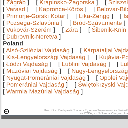
[
Zágráb
]
[
Krapinsko-Zagorska
]
[
Szisze
[
Varasd
]
[
Kapronca-Kőrös
]
[
Belovar-Bi
[
Primorje-Gorski Kotar
]
[
Lika-Zengg
]
[
I
[
Pozsega-Szlavónia
]
[
Bród-Szávamente
[
Vukovár-Szerém
]
[
Zára
]
[
Šibenik-Knin
[
Dubrovnik-Neretva
]
Poland
[
Alsó-Sziléziai Vajdaság
]
[
Kárpátaljai Vaj
[
Kis-Lengyelországi Vajdaság
]
[
Kujávia-P
[
Łódźi Vajdaság
]
[
Lublini Vajdaság
]
[
Lu
[
Mazóviai Vajdaság
]
[
Nagy-Lengyelország
[
Nyugat-Pomerániai Vajdaság
]
[
Opolei Va
[
Pomerániai Vajdaság
]
[
Świętokrzyski Vaj
[
Warmia-Mazúriai Vajdaság
]
Készült a Budapesti Corvinus Egyetem Tájtervezési és Területf
az OTKA, az NKA és a Visegrádi Al