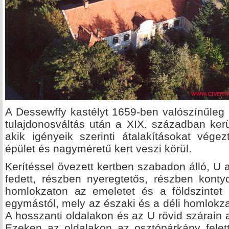
A Dessewffy kastélyt 1659-ben valószínűleg 
tulajdonosváltás után a XIX. században kerü
akik igényeik szerinti átalakításokat végez
épület és nagyméretű kert veszi körül.
Kerítéssel övezett kertben szabadon álló, U 
fedett, részben nyeregtetős, részben kontyo
homlokzaton az emeletet és a földszintet t
egymástól, mely az északi és a déli homlokza
A hosszanti oldalakon és az U rövid szárain az
Ezeken az oldalakon az osztópárkány felett