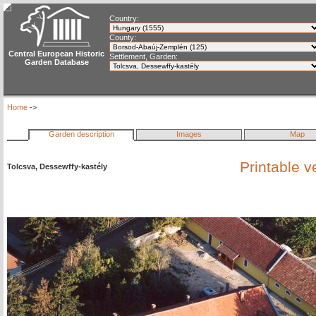
Country:
County:
Central European Historic
Settlement, Garden:
Garden Database
Home
->
Garden description
Images
Map
Printable 
Tolcsva, Dessewffy-kastély