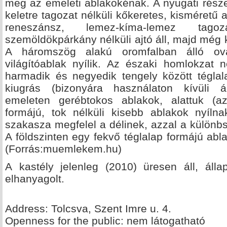
meg az emeleti ablakokénak. A nyugati része
keletre tagozat nélküli kőkeretes, kisméretű a
reneszánsz, lemez-kíma-lemez tago
szemöldökpárkány nélküli ajtó áll, majd még
A háromszög alakú oromfalban álló ovál
világítóablak nyílik. Az északi homlokzat n
harmadik és negyedik tengely között téglala
kiugrás (bizonyára használaton kívüli 
emeleten gerébtokos ablakok, alattuk (az
formájú, tok nélküli kisebb ablakok nyíln
szakasza megfelel a délinek, azzal a különbsé
A földszinten egy fekvő téglalap formájú abl
(Forrás:muemlekem.hu)
A kastély jelenleg (2010) üresen áll, álla
elhanyagolt.
Address: Tolcsva, Szent Imre u. 4.
Openness for the public: nem látogatható