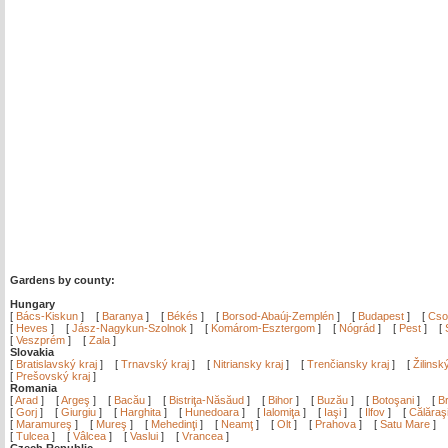
Gardens by county:
Hungary
[
Bács-Kiskun
]
[
Baranya
]
[
Békés
]
[
Borsod-Abaúj-Zemplén
]
[
Budapest
]
[
Cso
[
Heves
]
[
Jász-Nagykun-Szolnok
]
[
Komárom-Esztergom
]
[
Nógrád
]
[
Pest
]
[
[
Veszprém
]
[
Zala
]
Slovakia
[
Bratislavský kraj
]
[
Trnavský kraj
]
[
Nitriansky kraj
]
[
Trenčiansky kraj
]
[
Žilinsk
[
Prešovský kraj
]
Romania
[
Arad
]
[
Argeş
]
[
Bacău
]
[
Bistriţa-Năsăud
]
[
Bihor
]
[
Buzău
]
[
Botoşani
]
[
Br
[
Gorj
]
[
Giurgiu
]
[
Harghita
]
[
Hunedoara
]
[
Ialomiţa
]
[
Iaşi
]
[
Ilfov
]
[
Călăraş
[
Maramureş
]
[
Mureş
]
[
Mehedinţi
]
[
Neamţ
]
[
Olt
]
[
Prahova
]
[
Satu Mare
]
[
Tulcea
]
[
Vâlcea
]
[
Vaslui
]
[
Vrancea
]