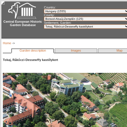
Country:
County:
Central European Historic
Settlement, Garden:
Garden Database
Home
->
Garden description
Images
Map
Tokaj, Rákóczi-Dessewffy kastélykert