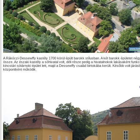
A Rákóczi-Dessewffy kastély 1700 körül épült barokk stílusban. A két barokk épületet nég
össze. Az északi kastély a sóhivatal volt, déli része pedig a hivatalnokok lakásaként funkc
kincstári sótárnoki épület lett, majd a Dessewffy család birtokába került. Később volt já
központként működik.