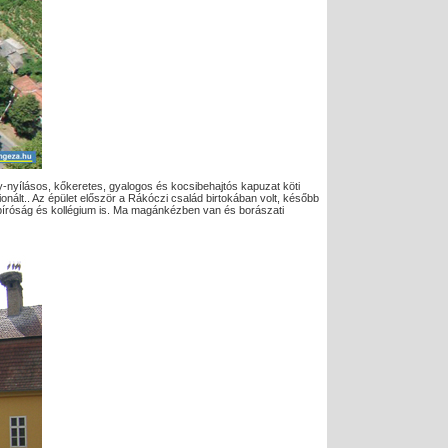
y-nyílásos, kőkeretes, gyalogos és kocsibehajtós kapuzat köti
ionált.. Az épület először a Rákóczi család birtokában volt, később
rásbíróság és kollégium is. Ma magánkézben van és borászati