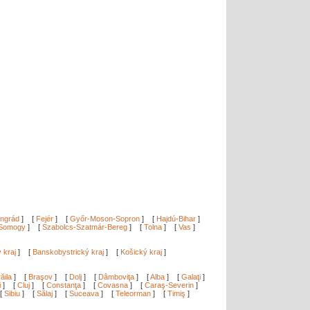
ngrád
]
[
Fejér
]
[
Győr-Moson-Sopron
]
[
Hajdú-Bihar
]
Somogy
]
[
Szabolcs-Szatmár-Bereg
]
[
Tolna
]
[
Vas
]
ý kraj
]
[
Banskobystrický kraj
]
[
Košický kraj
]
ăila
]
[
Braşov
]
[
Dolj
]
[
Dâmboviţa
]
[
Alba
]
[
Galaţi
]
i
]
[
Cluj
]
[
Constanţa
]
[
Covasna
]
[
Caraş-Severin
]
[
Sibiu
]
[
Sălaj
]
[
Suceava
]
[
Teleorman
]
[
Timiş
]