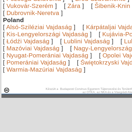
[
Vukovár-Szerém
]
[
Zára
]
[
Šibenik-Knin
[
Dubrovnik-Neretva
]
Poland
[
Alsó-Sziléziai Vajdaság
]
[
Kárpátaljai Vaj
[
Kis-Lengyelországi Vajdaság
]
[
Kujávia-P
[
Łódźi Vajdaság
]
[
Lublini Vajdaság
]
[
Lu
[
Mazóviai Vajdaság
]
[
Nagy-Lengyelország
[
Nyugat-Pomerániai Vajdaság
]
[
Opolei Va
[
Pomerániai Vajdaság
]
[
Świętokrzyski Vaj
[
Warmia-Mazúriai Vajdaság
]
Készült a Budapesti Corvinus Egyetem Tájtervezési és Területf
az OTKA, az NKA és a Visegrádi Al