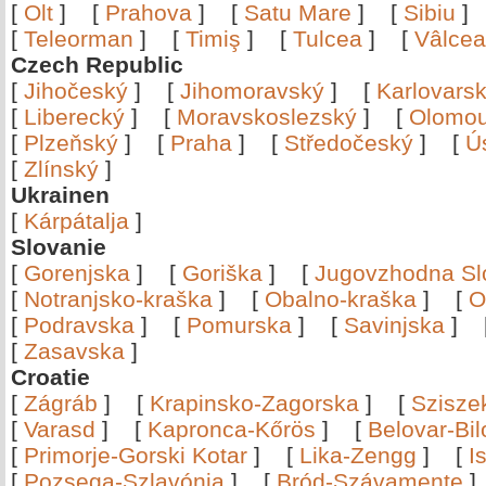
[
Olt
]
[
Prahova
]
[
Satu Mare
]
[
Sibiu
[
Teleorman
]
[
Timiş
]
[
Tulcea
]
[
Vâlce
Czech Republic
[
Jihočeský
]
[
Jihomoravský
]
[
Karlovars
[
Liberecký
]
[
Moravskoslezský
]
[
Olomo
[
Plzeňský
]
[
Praha
]
[
Středočeský
]
[
Ú
[
Zlínský
]
Ukrainen
[
Kárpátalja
]
Slovanie
[
Gorenjska
]
[
Goriška
]
[
Jugovzhodna Sl
[
Notranjsko-kraška
]
[
Obalno-kraška
]
[
O
[
Podravska
]
[
Pomurska
]
[
Savinjska
]
[
Zasavska
]
Croatie
[
Zágráb
]
[
Krapinsko-Zagorska
]
[
Szisze
[
Varasd
]
[
Kapronca-Kőrös
]
[
Belovar-Bi
[
Primorje-Gorski Kotar
]
[
Lika-Zengg
]
[
I
[
Pozsega-Szlavónia
]
[
Bród-Szávamente