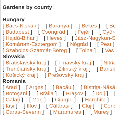
Gardens by county:
Hungary
[
Bács-Kiskun
]
[
Baranya
]
[
Békés
]
[
B
[
Budapest
]
[
Csongrád
]
[
Fejér
]
[
Győr
[
Hajdú-Bihar
]
[
Heves
]
[
Jász-Nagykun-S
[
Komárom-Esztergom
]
[
Nógrád
]
[
Pest
[
Szabolcs-Szatmár-Bereg
]
[
Tolna
]
[
Vas
Slovakia
[
Bratislavský kraj
]
[
Trnavský kraj
]
[
Nitr
[
Trenčiansky kraj
]
[
Žilinský kraj
]
[
Bansk
[
Košický kraj
]
[
Prešovský kraj
]
Romania
[
Arad
]
[
Argeş
]
[
Bacău
]
[
Bistriţa-Nă
[
Botoşani
]
[
Brăila
]
[
Braşov
]
[
Dolj
]
[
Galaţi
]
[
Gorj
]
[
Giurgiu
]
[
Harghita
]
[
Iaşi
]
[
Ilfov
]
[
Călăraşi
]
[
Cluj
]
[
Con
[
Caraş-Severin
]
[
Maramureş
]
[
Mureş