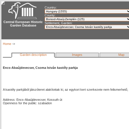
Country:
County:
Central European Historic
Settlement, Garden:
Garden Database
Home
->
Garden description
Images
Map
Encs-Abaújdevecser, Csoma István kastély parkja
A kastély parkjából játszóteret alakítottak ki, az egykori kert szerkezete nem felismerhet
Address: Encs-Abaújdevecser, Kossuth út
Openness for the public: szabadon